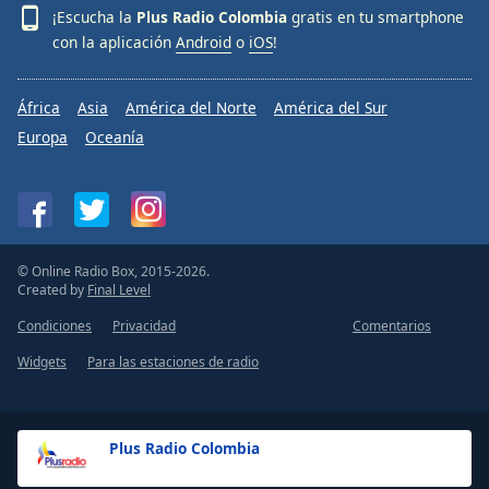
¡Escucha la
Plus Radio Colombia
gratis en tu smartphone
con la aplicación
Android
o
iOS
!
África
Asia
América del Norte
América del Sur
Europa
Oceanía
© Online Radio Box, 2015-2026.
Created by
Final Level
Condiciones
Privacidad
Comentarios
Widgets
Para las estaciones de radio
Plus Radio Colombia