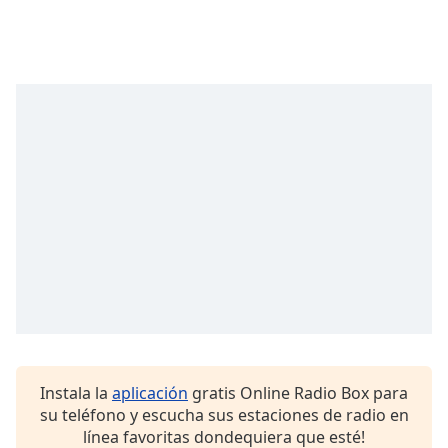
Opacity
Caption
Area
Background
Color
Opacity
Font
Size
Text
Edge
Instala la
aplicación
gratis Online Radio Box para
Style
su teléfono y escucha sus estaciones de radio en
línea favoritas dondequiera que esté!