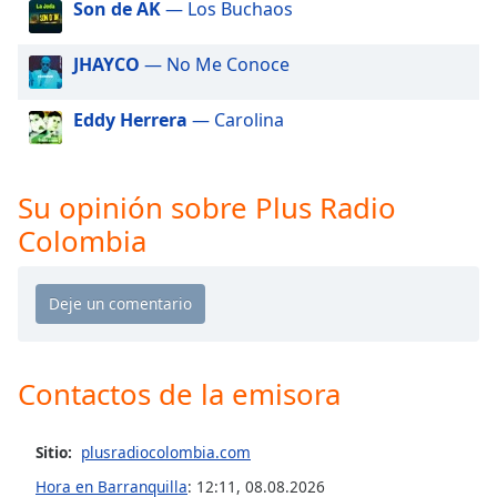
Son de AK
— Los Buchaos
of
dialog
window.
JHAYCO
— No Me Conoce
Escape
will
Eddy Herrera
— Carolina
cancel
and
close
Su opinión sobre Plus Radio
the
window.
Colombia
Text
Color
Opacity
Contactos de la emisora
Text
Sitio:
plusradiocolombia.com
Background
Color
Hora en Barranquilla
:
12:11
,
08.08.2026