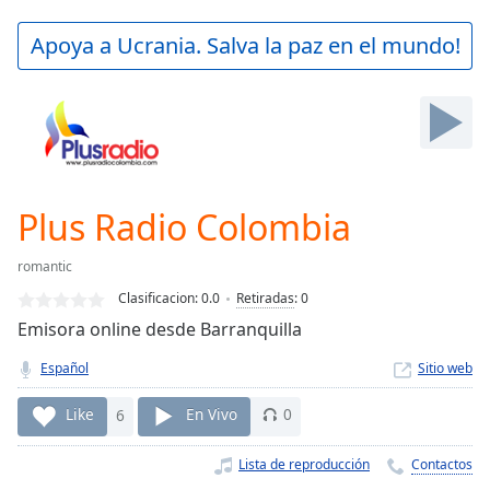
loading.
Play
Apoya a Ucrania. Salva la paz en el mundo!
Video
Play
Skip
Backward
Skip
Forward
Mute
Current
Plus Radio Colombia
Time
0:00
/
romantic
Duration
-:-
Clasificacion:
0.0
Retiradas
:
0
Loaded
:
Emisora online desde Barranquilla
0.00%
Stream
Español
Sitio web
Type
LIVE
Seek to
Like
6
En Vivo
0
live,
currently
behind
Lista de reproducción
Contactos
live
LIVE