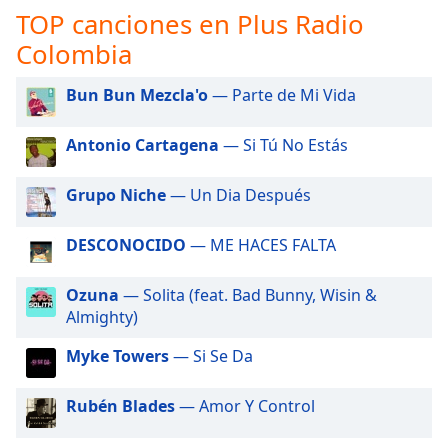
opens
TOP canciones en Plus Radio
subtitles
settings
Colombia
dialog
subtitles
Bun Bun Mezcla'o
— Parte de Mi Vida
off
,
selected
Antonio Cartagena
— Si Tú No Estás
Audio
Track
Grupo Niche
— Un Dia Después
Picture-
in-
DESCONOCIDO
— ME HACES FALTA
Picture
Fullscreen
Ozuna
— Solita (feat. Bad Bunny, Wisin &
This
Almighty)
is
a
Myke Towers
— Si Se Da
modal
window.
Rubén Blades
— Amor Y Control
Beginning