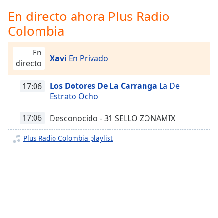
Remaining
Time
-
En directo ahora Plus Radio
-:-
Colombia
1x
En
Playback
Xavi
En Privado
directo
Rate
Chapters
Los Dotores De La Carranga
La De
17:06
Estrato Ocho
Chapters
17:06
Desconocido - 31 SELLO ZONAMIX
Descriptions
descriptions
Plus Radio Colombia playlist
off
,
selected
Subtitles
subtitles
settings
,