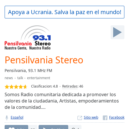
loading.
Play
Apoya a Ucrania. Salva la paz en el mundo!
Video
Play
Skip
Backward
Skip
Forward
Mute
Current
Pensilvania Stereo
Time
0:00
/
Pensilvania, 93.1 MHz FM
Duration
-:-
news
talk
entertainment
Loaded
:
0.00%
Clasificacion:
4.8
Retiradas
:
46
Stream
Somos Radio comunitaria dedicada a promover los
Type
LIVE
valores de la ciudadania, Artistas, empoderamientos
de la comunidad....
Seek to
live,
currently
Español
Sitio web
behind
live
LIVE