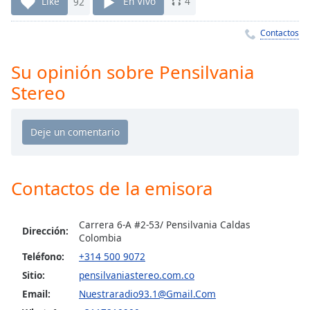
Remaining
Like
92
En Vivo
4
Time
-
-:-
Contactos
1x
Su opinión sobre Pensilvania
Playback
Stereo
Rate
Chapters
Chapters
Descriptions
Contactos de la emisora
descriptions
off
,
Carrera 6-A #2-53/ Pensilvania Caldas
selected
Dirección:
Colombia
Subtitles
Teléfono:
+314 500 9072
Sitio:
pensilvaniastereo.com.co
subtitles
Email:
Nuestraradio93.1@Gmail.Com
settings
,