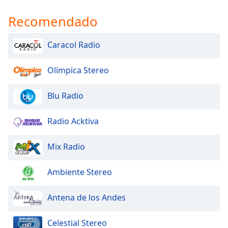
Recomendado
Opacity
Caracol Radio
Caption
Area
Olímpica Stereo
Background
Color
Blu Radio
Opacity
Radio Acktiva
Font
Mix Radio
Size
Ambiente Stereo
Text
Edge
Antena de los Andes
Style
Celestial Stereo