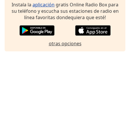
of
Instala la
aplicación
gratis Online Radio Box para
dialog
su teléfono y escucha sus estaciones de radio en
window.
línea favoritas dondequiera que esté!
Escape
will
cancel
and
otras opciones
close
the
window.
Text
Color
Opacity
Text
Background
Color