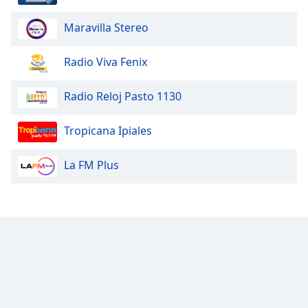
Font
Maravilla Stereo
Family
Radio Viva Fenix
Reset
Done
Radio Reloj Pasto 1130
Close
Modal
Dialog
Tropicana Ipiales
End
of
La FM Plus
dialog
window.