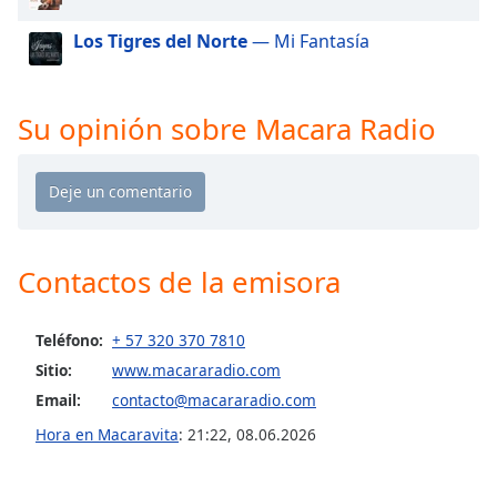
of
dialog
Los Tigres del Norte
— Mi Fantasía
window.
Escape
will
Su opinión sobre Macara Radio
cancel
and
close
the
window.
Contactos de la emisora
Text
Color
Teléfono:
+ 57 320 370 7810
Opacity
Sitio:
www.macararadio.com
Email:
contacto@macararadio.com
Text
Hora en Macaravita
:
21:22
,
08.06.2026
Background
Color