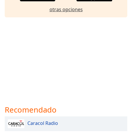
Font
otras opciones
Family
Reset
Done
Close
Modal
Dialog
End
of
dialog
window.
Recomendado
Caracol Radio