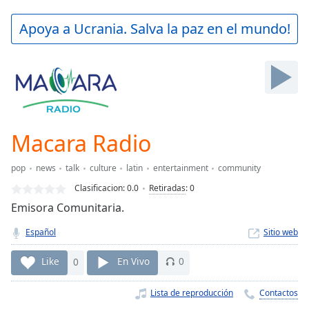
loading.
Play
Apoya a Ucrania. Salva la paz en el mundo!
Video
Play
Skip
Backward
Skip
Forward
Mute
Current
Macara Radio
Time
0:00
/
pop
news
talk
culture
latin
entertainment
community
Duration
-:-
Clasificacion:
0.0
Retiradas
:
0
Loaded
:
Emisora Comunitaria.
0.00%
Stream
Español
Sitio web
Type
LIVE
Seek to
Like
0
En Vivo
0
live,
currently
behind
Lista de reproducción
Contactos
live
LIVE