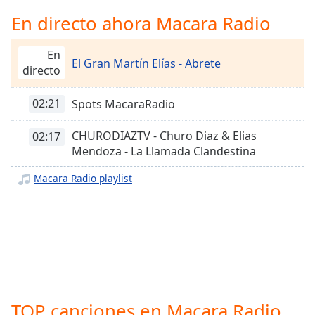
Remaining
Time
-
En directo ahora Macara Radio
-:-
En
El Gran Martín Elías - Abrete
1x
directo
Playback
Rate
02:21
Spots MacaraRadio
Chapters
CHURODIAZTV - Churo Diaz & Elias
02:17
Chapters
Mendoza - La Llamada Clandestina
Descriptions
Macara Radio playlist
descriptions
off
,
selected
Subtitles
subtitles
settings
,
TOP canciones en Macara Radio