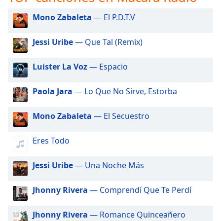
opens
subtitles
Mono Zabaleta
— El P.D.T.V
settings
dialog
Jessi Uribe
— Que Tal (Remix)
subtitles
off
,
selected
Luister La Voz
— Espacio
Audio
Paola Jara
— Lo Que No Sirve, Estorba
Track
Picture-
Mono Zabaleta
— El Secuestro
in-
Picture
Fullscreen
Eres Todo
This
is
Jessi Uribe
— Una Noche Más
a
modal
Jhonny Rivera
— Comprendí Que Te Perdí
window.
Beginning
Jhonny Rivera
— Romance Quinceañero