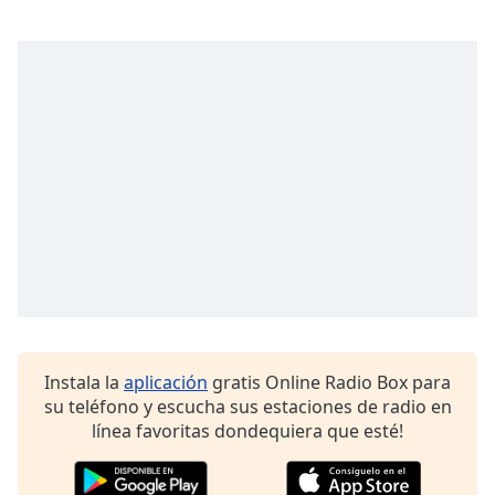
Opacity
Caption
Area
Background
Color
Opacity
Font
Size
Instala la
aplicación
gratis Online Radio Box para
Text
su teléfono y escucha sus estaciones de radio en
Edge
línea favoritas dondequiera que esté!
Style