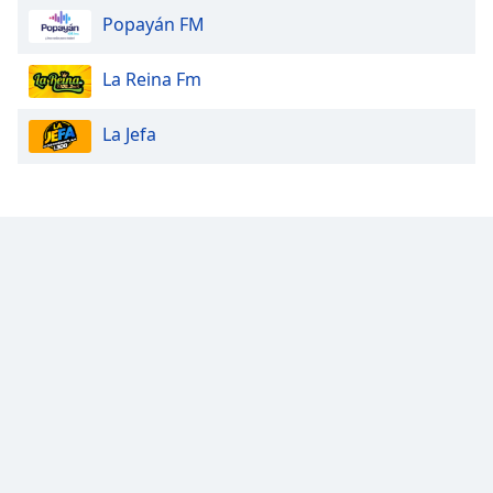
Popayán FM
La Reina Fm
La Jefa