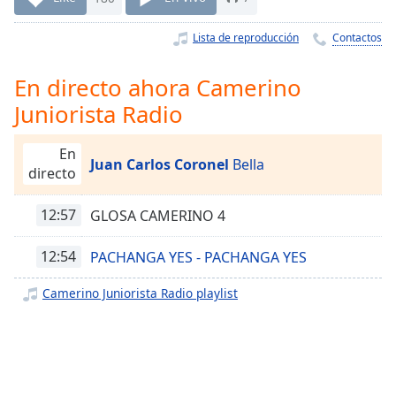
Remaining
Time
-
Lista de reproducción
Contactos
-:-
1x
En directo ahora Camerino
Playback
Juniorista Radio
Rate
Chapters
En
Juan Carlos Coronel
Bella
directo
Chapters
12:57
GLOSA CAMERINO 4
Descriptions
descriptions
12:54
PACHANGA YES - PACHANGA YES
off
,
selected
Camerino Juniorista Radio playlist
Subtitles
subtitles
settings
,