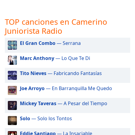
opens
subtitles
settings
TOP canciones en Camerino
dialog
subtitles
Juniorista Radio
off
,
selected
El Gran Combo
— Serrana
Audio
Track
Marc Anthony
— Lo Que Te Di
Picture-
Tito Nieves
— Fabricando Fantasías
in-
Picture
Fullscreen
Joe Arroyo
— En Barranquilla Me Quedo
This
is
Mickey Taveras
— A Pesar del Tiempo
a
modal
window.
Solo
— Solo los Tontos
Beginning
Eddie Santiago
— La Insaciable