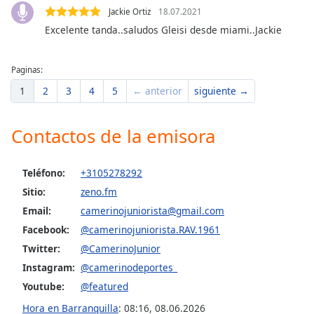
Jackie Ortiz
18.07.2021
Excelente tanda..saludos Gleisi desde miami..Jackie
Paginas:
1
2
3
4
5
← anterior
siguiente →
Contactos de la emisora
Teléfono:
+3105278292
Sitio:
zeno.fm
Email:
camerinojuniorista@gmail.com
Facebook:
@camerinojuniorista.RAV.1961
Twitter:
@CamerinoJunior
Instagram:
@camerinodeportes_
Youtube:
@featured
Hora en Barranquilla
:
08:16
,
08.06.2026