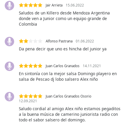
Font
Jair Arrieta
15.06.2022
Family
Saludos de un Killero desde Mendoza Argentina
donde ven a Junior como un equipo grande de
Colombia
Reset
Done
Alfonso Pastrana
01.06.2022
Close
Modal
Da pena decir que uno es hincha del junior ya
Dialog
End
of
Juan Carlos Granados
14.11.2021
dialog
En sintonía con la mejor salsa Domingo playero en
window.
salsa de Pescao dj lobo salsero Alex niño
Juan Carlos Granados Osorio
12.09.2021
Saludo cordial al amigo Alex niño estamos pegaditos
a la buena música de camerino juniorista radio con
todo el sabor salsero del domingo.