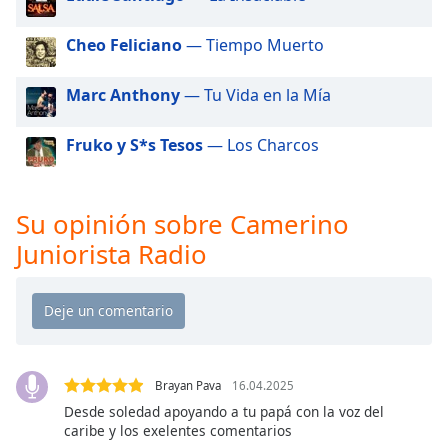
of
dialog
Cheo Feliciano
— Tiempo Muerto
window.
Escape
Marc Anthony
— Tu Vida en la Mía
will
cancel
and
Fruko y S*s Tesos
— Los Charcos
close
the
window.
Su opinión sobre Camerino
Juniorista Radio
Text
Color
Opacity
Brayan Pava
16.04.2025
Text
Background
Desde soledad apoyando a tu papá con la voz del
caribe y los exelentes comentarios
Color