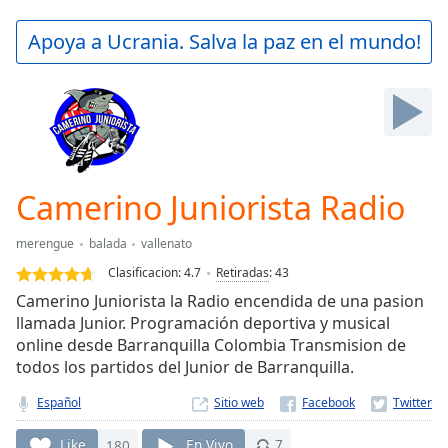
loading.
Play
Apoya a Ucrania. Salva la paz en el mundo!
Video
Play
Skip
Backward
Skip
Forward
Mute
Current
Camerino Juniorista Radio
Time
0:00
/
merengue
balada
vallenato
Duration
-:-
Clasificacion:
4.7
Retiradas
:
43
Loaded
:
Camerino Juniorista la Radio encendida de una pasion
0.00%
llamada Junior. Programación deportiva y musical
Stream
online desde Barranquilla Colombia Transmision de
Type
LIVE
todos los partidos del Junior de Barranquilla.
Seek to
live,
currently
Español
Sitio web
behind
live
LIVE
Like
180
En Vivo
7