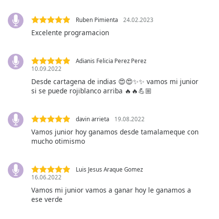
Ruben Pimienta
24.02.2023
Opacity
Excelente programacion
Caption
Area
Adianis Felicia Perez Perez
10.09.2022
Background
Desde cartagena de indias 😍😍✨✨ vamos mi junior
Color
si se puede rojiblanco arriba 🔥🔥💪🏼
Opacity
davin arrieta
19.08.2022
Vamos junior hoy ganamos desde tamalameque con
Font
mucho otimismo
Size
Luis Jesus Araque Gomez
Text
16.06.2022
Edge
Vamos mi junior vamos a ganar hoy le ganamos a
Style
ese verde