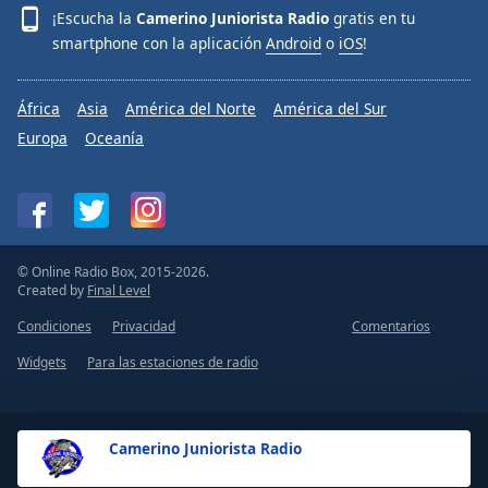
¡Escucha la
Camerino Juniorista Radio
gratis en tu
smartphone con la aplicación
Android
o
iOS
!
África
Asia
América del Norte
América del Sur
Europa
Oceanía
© Online Radio Box, 2015-2026.
Created by
Final Level
Condiciones
Privacidad
Comentarios
Widgets
Para las estaciones de radio
Camerino Juniorista Radio