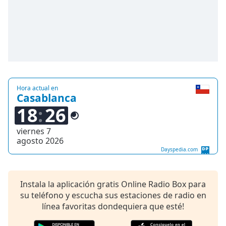
opens
subtitles
settings
dialog
subtitles
off
,
selected
Audio
Hora actual en
Track
Casablanca
18
26
Picture-
in-
Picture
viernes 7
agosto 2026
Fullscreen
This
Dayspedia.com
is
a
Instala la aplicación gratis Online Radio Box para
modal
su teléfono y escucha sus estaciones de radio en
window.
línea favoritas dondequiera que esté!
Beginning