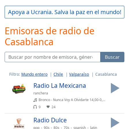
loading.
Play
Apoya a Ucrania. Salva la paz en el mundo!
Video
Play
Emisoras de radio de
Skip
Backward
Casablanca
Skip
Forward
Mute
Current
Buscar
Time
0:00
/
Duration
-:-
Filtro:
Mundo entero
Chile
Valparaíso
Casablanca
Loaded
:
Radio La Mexicana
0.00%
Stream
ranchera
Type
LIVE
Bronco - Nunca Voy A Olvidarte 14,00-0,06-0,04
Seek to
9
24
live,
currently
Radio Dulce
behind
live
LIVE
pop
90s
80s
70s
spanish
latin