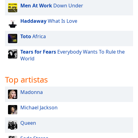
Men At Work
Down Under
Opacity
Haddaway
What Is Love
Caption
Toto
Africa
Area
Background
Color
Tears for Fears
Everybody Wants To Rule the
World
Opacity
Top artistas
Font
Madonna
Size
Michael Jackson
Text
Edge
Queen
Style