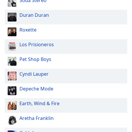
Soda Stereo
Font
Family
Duran Duran
Roxette
Reset
Done
Close
Los Prisioneros
Modal
Dialog
End
Pet Shop Boys
of
dialog
Cyndi Lauper
window.
Depeche Mode
Earth, Wind & Fire
Aretha Franklin