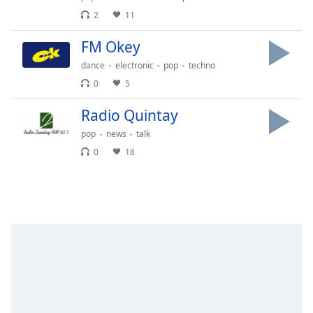
Remaining
2
11
Time
-
-:-
FM Okey
1x
dance
electronic
pop
techno
Playback
0
5
Rate
Radio Quintay
Chapters
pop
news
talk
Chapters
0
18
Descriptions
descriptions
off
,
selected
Subtitles
subtitles
settings
,