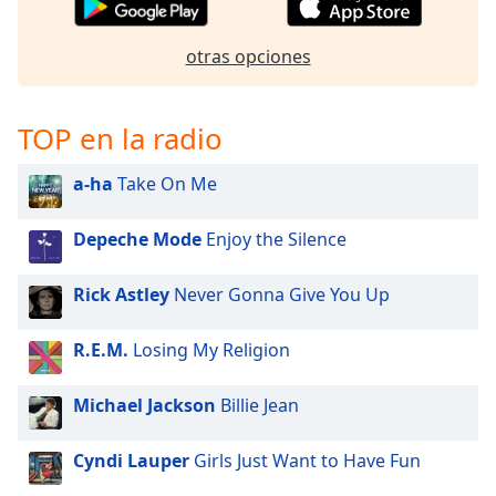
of
dialog
otras opciones
window.
Escape
will
cancel
TOP en la radio
and
close
a-ha
Take On Me
the
window.
Depeche Mode
Enjoy the Silence
Text
Rick Astley
Never Gonna Give You Up
Color
R.E.M.
Losing My Religion
Opacity
Michael Jackson
Billie Jean
Text
Background
Cyndi Lauper
Girls Just Want to Have Fun
Color