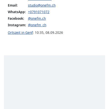
Email:
studio@onefm.ch
Font
WhatsApp:
+0791071072
Family
Facebook:
@onefm.ch
Instagram:
@onefm_ch
Reset
Ortszeit in Genf
:
10:35
,
08.09.2026
Done
Close
Modal
Dialog
End
of
dialog
window.