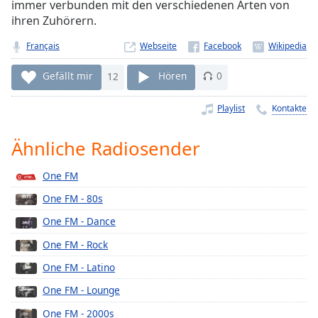
immer verbunden mit den verschiedenen Arten von
Remaining
ihren Zuhörern.
Time
-
-:-
Français
Webseite
1x
Gefällt mir
12
Hören
0
Playback
Rate
Playlist
Kontakte
Chapters
Ähnliche Radiosender
Chapters
One FM
Descriptions
One FM - 80s
descriptions
One FM - Dance
off
,
selected
One FM - Rock
One FM - Latino
Subtitles
One FM - Lounge
subtitles
settings
,
One FM - 2000s