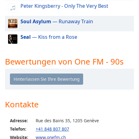
Color
Peter Kingsberry - Only The Very Best
Opacity
Soul Asylum
— Runaway Train
Caption
Seal
— Kiss from a Rose
Area
Background
Color
Bewertungen von One FM - 90s
Opacity
Font
Size
Kontakte
Text
Adresse:
Rue des Bains 35, 1205 Genève
Edge
Telefon:
+41 848 807 807
Style
Website:
www.onefm.ch