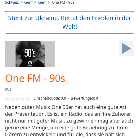
is
Schweiz
Genf
Genf
One FM - 90s
loading.
Play
Steht zur Ukraine. Rettet den Frieden in der
Video
Welt!
Play
Skip
Backward
Skip
Forward
Mute
Current
Time
0:00
One FM - 90s
/
Duration
-:-
90s
Loaded
:
0.00%
Einschaltquote:
0.0
Bewertungen
:
0
Stream
Neben guter Musik One 90er hat auch eine gute Art
Type
LIVE
der Präsentation. Es ist ein Radio, das an ihre Zuhörer
Seek to
nicht nur mit guter Musik zu gewinnen mag aber auch
live,
gerne eine Menge, um eine gute Beziehung zu ihren
currently
Hörern zu entwickeln und für die, dass sie hält sich
behind
live
LIVE