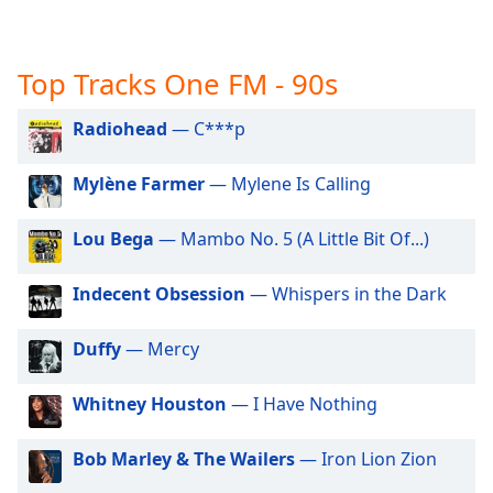
Beginning
of
dialog
window.
Top Tracks One FM - 90s
Escape
will
Radiohead
— C***p
cancel
and
Mylène Farmer
— Mylene Is Calling
close
the
Lou Bega
— Mambo No. 5 (A Little Bit Of...)
window.
Indecent Obsession
— Whispers in the Dark
Text
Color
Duffy
— Mercy
Opacity
Whitney Houston
— I Have Nothing
Text
Bob Marley & The Wailers
— Iron Lion Zion
Background