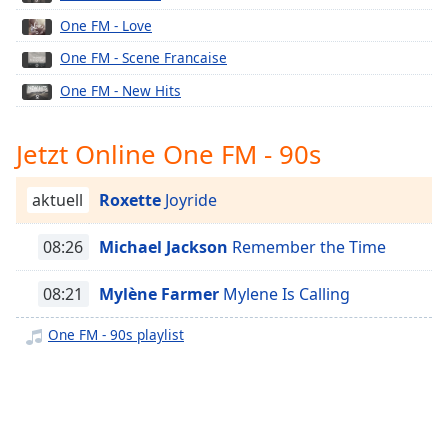
opens
One FM - Love
subtitles
One FM - Scene Francaise
settings
dialog
One FM - New Hits
subtitles
off
,
Jetzt Online One FM - 90s
selected
Audio
aktuell
Roxette
Joyride
Track
Picture-
08:26
Michael Jackson
Remember the Time
in-
Picture
08:21
Mylène Farmer
Mylene Is Calling
Fullscreen
This
One FM - 90s playlist
is
a
modal
window.