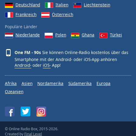
Deutschland
Italien
Liechtenstein
Frankreich
Österreich
Populäre Länder
Niederlande
Polen
Ghana
Türkei
One FM - 90s
Sie können Online-Radio kostenlos über das
Smartphone mit der Android- oder iOS-App anhören
Android-
oder
iOS-
App!
Afrika
Asien
Nordamerika
Südamerika
Europa
Ozeanien
© Online Radio Box, 2015-2026.
Created by
Final Level