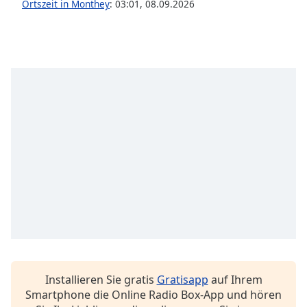
Ortszeit in Monthey
:
03:01
,
08.09.2026
Font
Family
Reset
Done
Close
Modal
Dialog
End
of
dialog
window.
Installieren Sie gratis
Gratisapp
auf Ihrem
Smartphone die Online Radio Box-App und hören