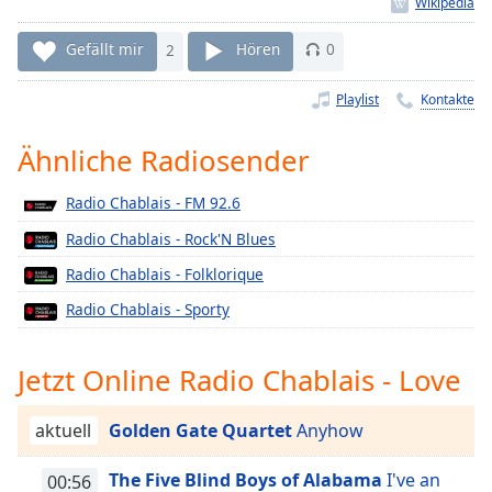
Remaining
Time
-
Gefällt mir
2
Hören
0
-:-
Playlist
Kontakte
1x
Playback
Ähnliche Radiosender
Rate
Radio Chablais - FM 92.6
Chapters
Radio Chablais - Rock'N Blues
Chapters
Radio Chablais - Folklorique
Descriptions
Radio Chablais - Sporty
descriptions
off
,
Jetzt Online Radio Chablais - Love
selected
Subtitles
aktuell
Golden Gate Quartet
Anyhow
subtitles
The Five Blind Boys of Alabama
I've an
00:56
settings
,