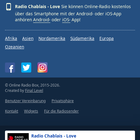
Radio Chablais - Love
Sie können Online-Radio kostenlos
über das Smartphone mit der Android- oder iOS-App
anhören
Android-
oder
iOS-
App!
Afrika
Asien
Nordamerika
Südamerika
Europa
Ozeanien
© Online Radio Box, 2015-2026.
Created by
Final Level
Benutzer Vereinbarung
Privatsphäre
Kontakt
Widgets
Für die Radiosender
Radio Chablais - Love