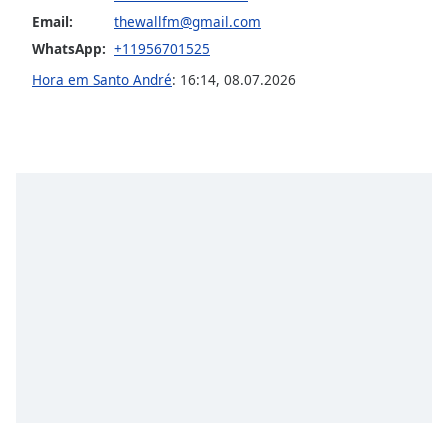
Family
Email:
thewallfm@gmail.com
WhatsApp:
+11956701525
Hora em Santo André
:
16:14
,
08.07.2026
Reset
Done
Close
Modal
Dialog
End
of
dialog
window.