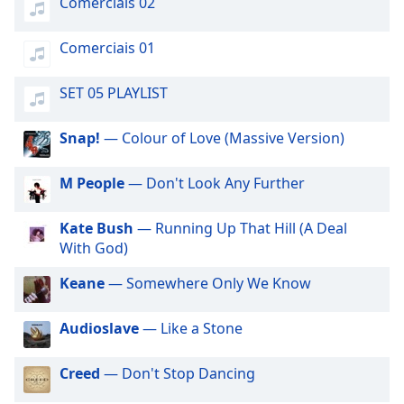
Comerciais 02
dialog
window.
Comerciais 01
Escape
will
cancel
SET 05 PLAYLIST
and
close
Snap!
— Colour of Love (Massive Version)
the
window.
M People
— Don't Look Any Further
Text
Kate Bush
— Running Up That Hill (A Deal
Color
With God)
Opacity
Keane
— Somewhere Only We Know
Audioslave
— Like a Stone
Text
Background
Creed
— Don't Stop Dancing
Color