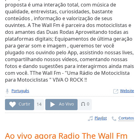
Time
-
proposta é uma interação total, com música de
-:-
qualidade, entrevistas, curiosidades, bastante
conteúdos , informação e valorização de seus
1x
ouvintes. A The Wall Fm é parceira dos motociclistas e
Playback
dos amantes das Duas Rodas Aproveitando todas as
Rate
plataformas digitais; Equipamentos de última geração
para gerar som e imagem , queremos ter você
Chapters
plugado nos ouvindo pelo App, assistindo nossas lives,
Chapters
compartilhando nossos vídeos, comentando nossas
fotos e dando sugestões para interagirmos ainda mais
Descriptions
com você. TThe Wall Fm - "Uma Rádio de Motociclista
para Motociclistas " VIVA O ROCK !!
descriptions
off
,
Português
Website
selected
Curtir
14
Ao Vivo
0
Subtitles
Playlist
Contatos
subtitles
settings
,
opens
Ao vivo agora Radio The Wall Fm