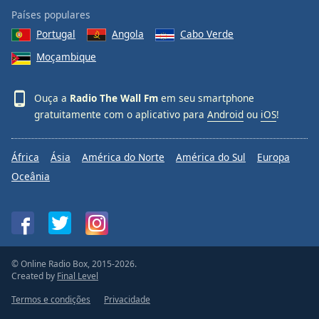
Países populares
Portugal
Angola
Cabo Verde
Moçambique
Ouça a
Radio The Wall Fm
em seu smartphone
gratuitamente com o aplicativo para
Android
ou
iOS
!
África
Ásia
América do Norte
América do Sul
Europa
Oceânia
© Online Radio Box, 2015-2026.
Created by
Final Level
Termos e condições
Privacidade