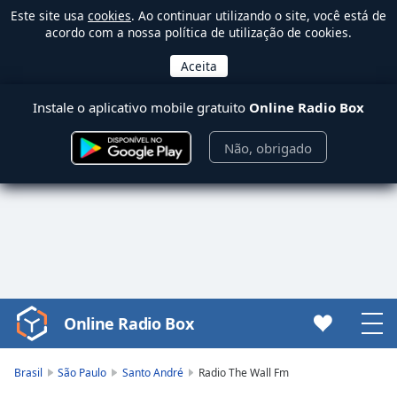
Este site usa
cookies
. Ao continuar utilizando o site, você está de
acordo com a nossa política de utilização de cookies.
Instale o aplicativo mobile gratuito
Online Radio Box
Não, obrigado
Online Radio Box
Video
Player
is
Brasil
São Paulo
Santo André
Radio The Wall Fm
loading.