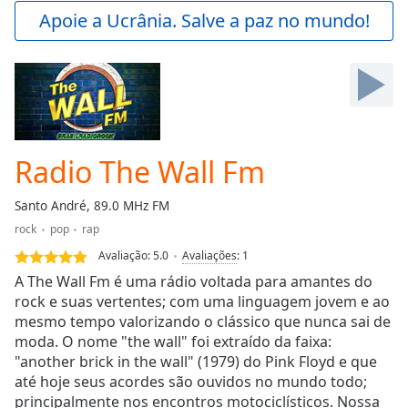
Play
Apoie a Ucrânia. Salve a paz no mundo!
Video
Play
Skip
Backward
Skip
Forward
Mute
Current
Radio The Wall Fm
Time
0:00
/
Santo André, 89.0 MHz FM
Duration
-:-
rock
pop
rap
Loaded
:
0.00%
Avaliação:
5.0
Avaliações
:
1
Stream
A The Wall Fm é uma rádio voltada para amantes do
Type
LIVE
rock e suas vertentes; com uma linguagem jovem e ao
mesmo tempo valorizando o clássico que nunca sai de
Seek to
live,
moda. O nome "the wall" foi extraído da faixa:
currently
"another brick in the wall" (1979) do Pink Floyd e que
behind
live
LIVE
até hoje seus acordes são ouvidos no mundo todo;
Remaining
principalmente nos encontros motociclísticos. Nossa