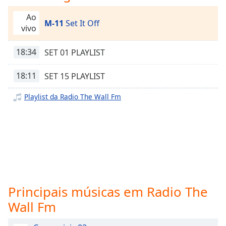
subtitles
settings
Ao
M-11
Set It Off
dialog
vivo
subtitles
off
,
18:34
SET 01 PLAYLIST
selected
18:11
SET 15 PLAYLIST
Audio
Track
Playlist da Radio The Wall Fm
Picture-
in-
Picture
Fullscreen
This
is
a
modal
window.
Principais músicas em Radio The
Wall Fm
Beginning
of