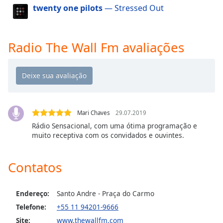
twenty one pilots
— Stressed Out
Opacity
Caption
Radio The Wall Fm avaliações
Area
Background
Color
Opacity
Mari Chaves
29.07.2019
Rádio Sensacional, com uma ótima programação e
Font
muito receptiva com os convidados e ouvintes.
Size
Contatos
Text
Edge
Style
Endereço:
Santo Andre - Praça do Carmo
Telefone:
+55 11 94201-9666
Site:
www.thewallfm.com
Font