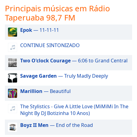
subtitles
Principais músicas em Rádio
settings
dialog
Taperuaba 98,7 FM
subtitles
off
,
Epok
— 11-11-11
selected
CONTINUE SINTONIZADO
Audio
Track
Two O'clock Courage
— 6:06 to Grand Central
Picture-
in-
Picture
Savage Garden
— Truly Madly Deeply
Fullscreen
This
Marillion
— Beautiful
is
a
modal
The Stylistics - Give A Little Love (MiMiMi In The
window.
Night By DJ Botizinha 10 Anos)
Boyz II Men
— End of the Road
Beginning
of