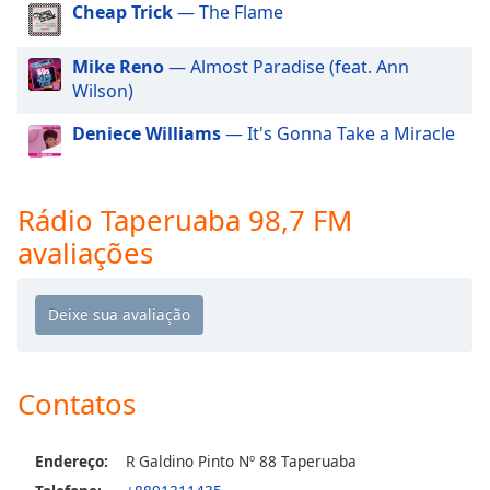
Cheap Trick
— The Flame
dialog
window.
Escape
Mike Reno
— Almost Paradise (feat. Ann
will
Wilson)
cancel
and
Deniece Williams
— It's Gonna Take a Miracle
close
the
window.
Rádio Taperuaba 98,7 FM
avaliações
Text
Color
Opacity
Contatos
Text
Background
Color
Endereço:
R Galdino Pinto Nº 88 Taperuaba