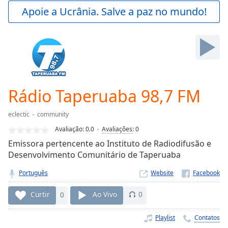
Play
Apoie a Ucrânia. Salve a paz no mundo!
Video
Play
Skip
Backward
Skip
Forward
Mute
Current
Rádio Taperuaba 98,7 FM
Time
0:00
/
eclectic
community
Duration
-:-
Avaliação:
0.0
Avaliações
:
0
Loaded
:
Emissora pertencente ao Instituto de Radiodifusão e
0.00%
Desenvolvimento Comunitário de Taperuaba
Stream
Type
LIVE
Português
Website
Seek to
live,
Curtir
0
Ao Vivo
0
currently
behind
live
LIVE
Playlist
Contatos
Remaining