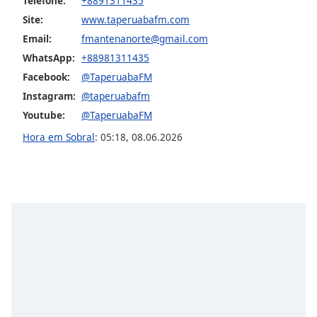
Telefone:
+8891311435
Opacity
Site:
www.taperuabafm.com
Email:
fmantenanorte@gmail.com
WhatsApp:
+88981311435
Caption
Area
Facebook:
@TaperuabaFM
Background
Instagram:
@taperuabafm
Color
Youtube:
@TaperuabaFM
Hora em Sobral
:
05:18
,
08.06.2026
Opacity
Font
Size
Text
Edge
Style
Font