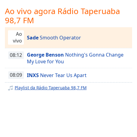
Time
-
-:-
Ao vivo agora Rádio Taperuaba
98,7 FM
1x
Playback
Ao
Rate
Sade
Smooth Operator
vivo
Chapters
George Benson
Nothing's Gonna Change
08:12
Chapters
My Love for You
Descriptions
08:09
INXS
Never Tear Us Apart
descriptions
off
,
Playlist da Rádio Taperuaba 98,7 FM
selected
Subtitles
subtitles
settings
,
opens