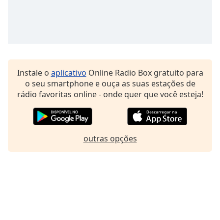
Family
Reset
Done
Close
Modal
Instale o
aplicativo
Online Radio Box gratuito para
Dialog
o seu smartphone e ouça as suas estações de
End
rádio favoritas online - onde quer que você esteja!
of
dialog
window.
outras opções