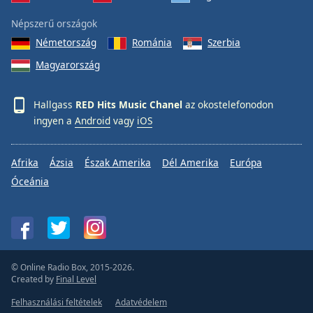
Népszerű országok
Németország
Románia
Szerbia
Magyarország
Hallgass
RED Hits Music Chanel
az okostelefonodon
ingyen a
Android
vagy
iOS
Afrika
Ázsia
Észak Amerika
Dél Amerika
Európa
Óceánia
© Online Radio Box, 2015-2026.
Created by
Final Level
Felhasználási feltételek
Adatvédelem