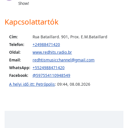
opens
Show!
subtitles
settings
dialog
Kapcsolattartók
subtitles
off
,
Cím:
Rua Bataillard. 901, Prox. E.M.Bataillard
selected
Telefon:
+24988471420
Audio
Oldal:
www.redhits.radio.br
Track
Email:
redhtismusicchannel@gmail.com
Picture-
WhatsApp:
+5524988471420
in-
Picture
Facebook:
@597554110948549
Fullscreen
A helyi idő itt: Petrópolis
:
09:44
,
08.08.2026
This
is
a
modal
window.
Beginning