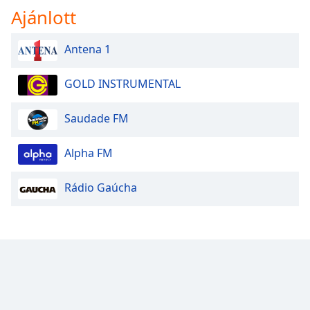
Ajánlott
Opacity
Antena 1
Caption
GOLD INSTRUMENTAL
Area
Background
Color
Saudade FM
Alpha FM
Opacity
Rádio Gaúcha
Font
Size
Text
Edge
Style