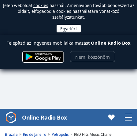
Jelen weboldal
cookies
használ. Amennyiben tovább böngészed az
oldalt, elfogadod a cookies használatára vonatkozó
szabályzatunkat.
Telepítsd az ingyenes mobilalkalmazást
Online Radio Box
Nem, köszönöm
Online Radio Box
Video
Player
is
Brazília
Rio de Janeiro
Petrópolis
RED Hits Music Chanel