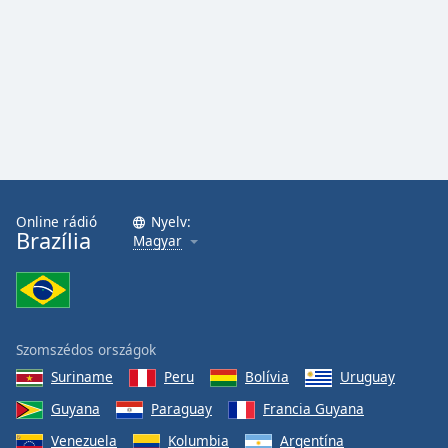
Font
Family
Reset
Done
Close
Modal
Dialog
End
of
Online rádió
Nyelv:
Brazília
dialog
Magyar
window.
Szomszédos országok
Suriname
Peru
Bolívia
Uruguay
Guyana
Paraguay
Francia Guyana
Venezuela
Kolumbia
Argentína