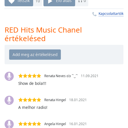
Remaining
Tetszik
10
Élő adás
0
Time
-
-:-
Kapcsolattartók
1x
RED Hits Music Chanel
Playback
értékelésed
Rate
Chapters
Chapters
Descriptions
Renata Neves εїз ⁀‿⁀
11.09.2021
descriptions
Show de bola!!!
off
,
selected
Renata Hingel
18.01.2021
Subtitles
A melhor radio!
subtitles
settings
,
Angela Hingel
16.01.2021