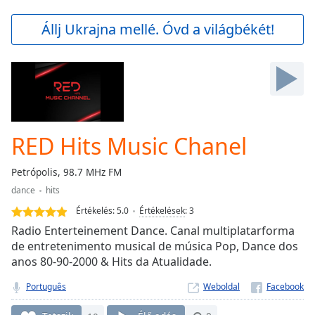
loading.
Play
Állj Ukrajna mellé. Óvd a világbékét!
Video
Play
Skip
Backward
Skip
Forward
Mute
Current
RED Hits Music Chanel
Time
0:00
/
Petrópolis, 98.7 MHz FM
Duration
-:-
dance
hits
Loaded
:
0.00%
Értékelés:
5.0
Értékelések
:
3
Stream
Radio Enterteinement Dance. Canal multiplatarforma
Type
LIVE
de entretenimento musical de música Pop, Dance dos
anos 80-90-2000 & Hits da Atualidade.
Seek to
live,
currently
Português
Weboldal
behind
live
LIVE