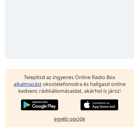
of
dialog
window.
Escape
will
cancel
and
close
the
window.
Telepítsd az ingyenes Online Radio Box
Text
alkalmazást
okostelefonodra és hallgasd online
Color
kedvenc rádióállomásaidat, akárhol is jársz!
Opacity
egyéb opciók
Text
Background
Color