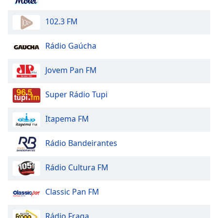
Opacity
102.3 FM
Caption
Rádio Gaúcha
Area
Background
Jovem Pan FM
Color
Super Rádio Tupi
Opacity
Itapema FM
Font
Size
Rádio Bandeirantes
Rádio Cultura FM
Text
Edge
Style
Classic Pan FM
Rádio Fraga
Font