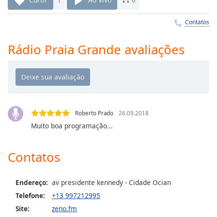
Time
-
-:-
Contatos
1x
Rádio Praia Grande avaliações
Playback
Rate
Chapters
Chapters
Descriptions
Roberto Prado
26.09.2018
Muito boa programação...
descriptions
off
,
selected
Contatos
Subtitles
Endereço:
av presidente kennedy - Cidade Ocian
subtitles
Telefone:
+13 997212995
settings
,
opens
Site:
zeno.fm