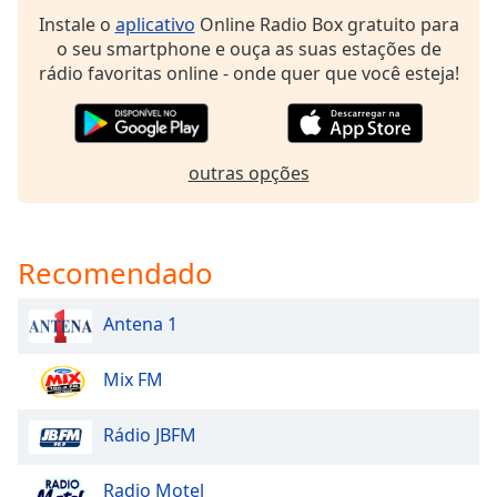
dialog
Instale o
aplicativo
Online Radio Box gratuito para
window.
o seu smartphone e ouça as suas estações de
Escape
rádio favoritas online - onde quer que você esteja!
will
cancel
and
close
outras opções
the
window.
Text
Recomendado
Color
Antena 1
Opacity
Mix FM
Text
Rádio JBFM
Background
Color
Radio Motel