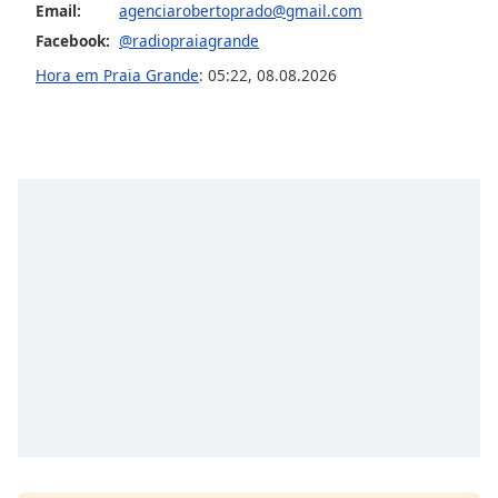
subtitles
Email:
agenciarobertoprado@gmail.com
settings
Facebook:
@radiopraiagrande
dialog
Hora em Praia Grande
:
05:22
,
08.08.2026
subtitles
off
,
selected
Audio
Track
Picture-
in-
Picture
Fullscreen
This
is
a
modal
window.
Beginning
of