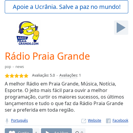
Play
Apoie a Ucrânia. Salve a paz no mundo!
Video
Play
Skip
Backward
Skip
Forward
Mute
Current
Rádio Praia Grande
Time
0:00
/
pop
news
Duration
-:-
Avaliação:
5.0
Avaliações
:
1
Loaded
:
A melhor Rádio em Praia Grande, Música, Notícia,
0.00%
Esporte. O jeito mais fácil para ouvir a melhor
Stream
programação, curtir os maiores sucessos, os últimos
Type
LIVE
lançamentos e tudo o que faz da Rádio Praia Grande
Seek to
live,
ser a preferida em toda região.
currently
behind
Português
Website
live
LIVE
Remaining
Curtir
1
Ao Vivo
0