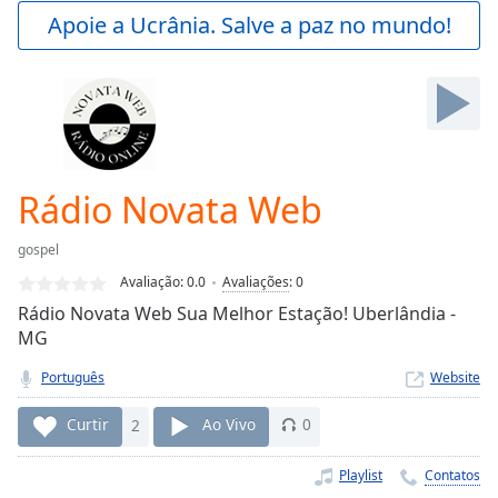
Play
Apoie a Ucrânia. Salve a paz no mundo!
Video
Play
Skip
Backward
Skip
Forward
Mute
Current
Rádio Novata Web
Time
0:00
/
gospel
Duration
-:-
Avaliação:
0.0
Avaliações
:
0
Loaded
:
Rádio Novata Web Sua Melhor Estação! Uberlândia -
0.00%
MG
Stream
Type
LIVE
Português
Website
Seek to
live,
Curtir
2
Ao Vivo
0
currently
behind
live
LIVE
Playlist
Contatos
Remaining