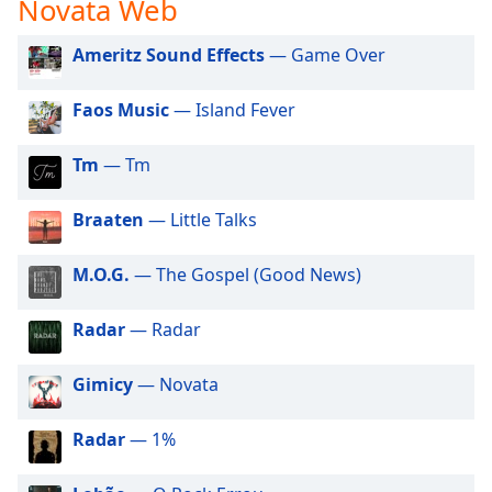
Novata Web
subtitles
settings
dialog
Ameritz Sound Effects
— Game Over
subtitles
off
,
Faos Music
— Island Fever
selected
Tm
— Tm
Audio
Track
Braaten
— Little Talks
Picture-
in-
Picture
M.O.G.
— The Gospel (Good News)
Fullscreen
This
Radar
— Radar
is
a
modal
Gimicy
— Novata
window.
Radar
— 1%
Beginning
of