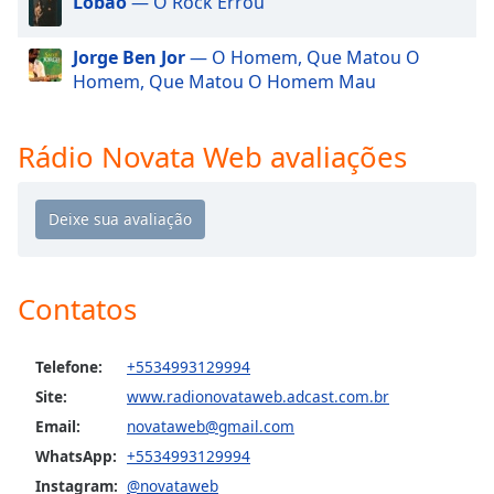
Lobão
— O Rock Errou
dialog
window.
Jorge Ben Jor
— O Homem, Que Matou O
Escape
Homem, Que Matou O Homem Mau
will
cancel
and
Rádio Novata Web avaliações
close
the
window.
Text
Color
Contatos
Opacity
Telefone:
+5534993129994
Site:
www.radionovataweb.adcast.com.br
Text
Email:
novataweb@gmail.com
Background
WhatsApp:
+5534993129994
Color
Instagram:
@novataweb