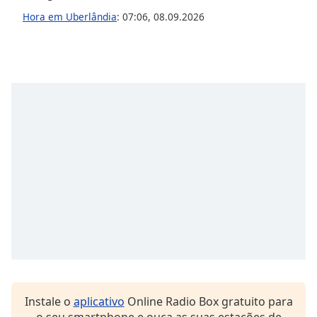
Hora em Uberlândia
:
07:06
,
08.09.2026
Opacity
Caption
Area
Background
Color
Opacity
Font
Size
Text
Edge
Style
Instale o
aplicativo
Online Radio Box gratuito para
Font
o seu smartphone e ouça as suas estações de