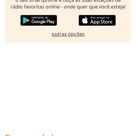
Family
rádio favoritas online - onde quer que você esteja!
Reset
Done
outras opções
Close
Modal
Dialog
End
of
dialog
window.