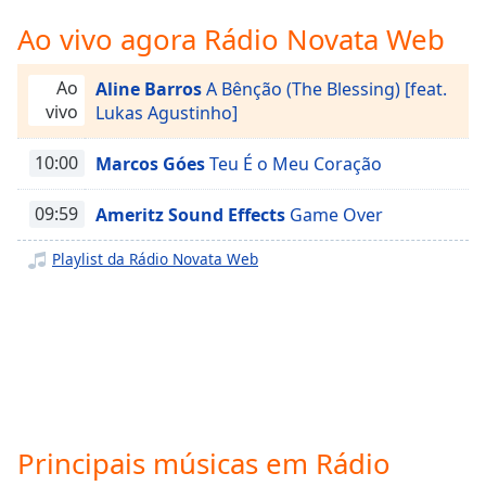
Time
-
-:-
Ao vivo agora Rádio Novata Web
1x
Ao
Aline Barros
A Bênção (The Blessing) [feat.
Playback
vivo
Lukas Agustinho]
Rate
10:00
Marcos Góes
Teu É o Meu Coração
Chapters
Chapters
09:59
Ameritz Sound Effects
Game Over
Descriptions
Playlist da Rádio Novata Web
descriptions
off
,
selected
Subtitles
subtitles
settings
,
Principais músicas em Rádio
opens