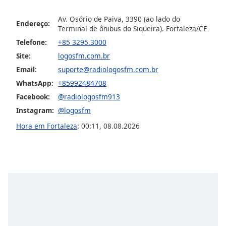
Opacity
Av. Osório de Paiva, 3390 (ao lado do
Endereço:
Terminal de ônibus do Siqueira). Fortaleza/CE
Caption
Telefone:
+85 3295.3000
Area
Site:
logosfm.com.br
Background
Email:
suporte@radiologosfm.com.br
Color
WhatsApp:
+85992484708
Facebook:
@radiologosfm913
Opacity
Instagram:
@logosfm
Hora em Fortaleza
:
00:11
,
08.08.2026
Font
Size
Text
Edge
Style
Font