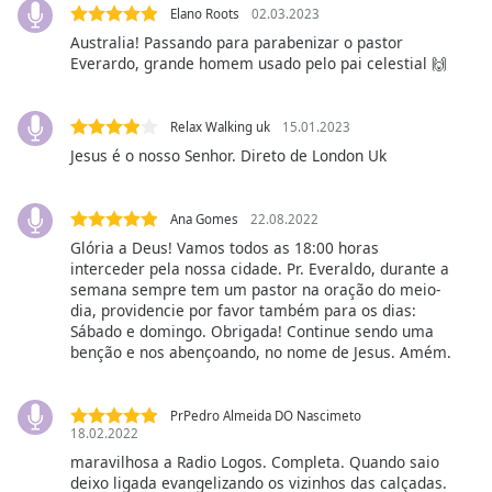
subtitles
Elano Roots
02.03.2023
settings
Australia! Passando para parabenizar o pastor
dialog
Everardo, grande homem usado pelo pai celestial 🙌
subtitles
off
,
selected
Relax Walking uk
15.01.2023
Jesus é o nosso Senhor. Direto de London Uk
Audio
Track
Ana Gomes
22.08.2022
Picture-
in-
Glória a Deus! Vamos todos as 18:00 horas
Picture
interceder pela nossa cidade. Pr. Everaldo, durante a
Fullscreen
semana sempre tem um pastor na oração do meio-
This
dia, providencie por favor também para os dias:
Sábado e domingo. Obrigada! Continue sendo uma
is
benção e nos abençoando, no nome de Jesus. Amém.
a
modal
window.
PrPedro Almeida DO Nascimeto
18.02.2022
Beginning
maravilhosa a Radio Logos. Completa. Quando saio
of
deixo ligada evangelizando os vizinhos das calçadas.