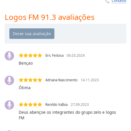
Contatos
Time
-
-:-
Logos FM 91.3 avaliações
1x
Playback
Rate
Chapters
Chapters
Eric Feitosa
06.03.2024
Bençao
Descriptions
descriptions
Adriana Nascimento
14.11.2023
off
,
Ótima
selected
Subtitles
Renildo Valbia
27.09.2023
Deus abençoe os integrantes do grupo zelo e logos
subtitles
FM
settings
,
opens