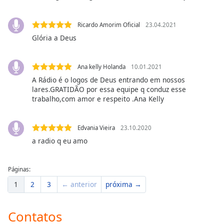
dialog
window.
Ricardo Amorim Oficial
23.04.2021
Escape
Glória a Deus
will
cancel
and
Ana kelly Holanda
10.01.2021
close
A Rádio é o logos de Deus entrando em nossos
the
lares.GRATIDÃO por essa equipe q conduz esse
window.
trabalho,com amor e respeito .Ana Kelly
Text
Color
Edvania Vieira
23.10.2020
a radio q eu amo
Opacity
Páginas:
1
2
3
← anterior
próxima →
Text
Background
Color
Contatos