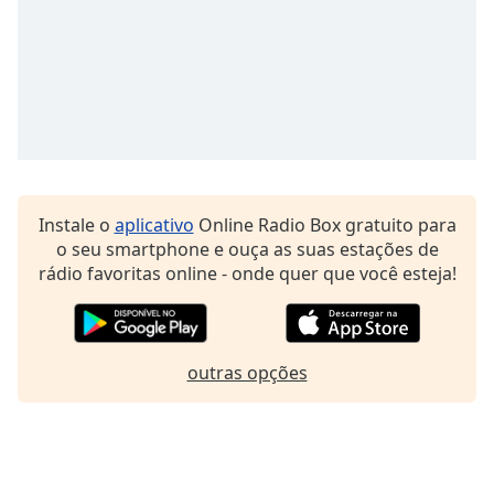
Family
Reset
Done
Close
Modal
Dialog
End
of
Instale o
aplicativo
Online Radio Box gratuito para
dialog
o seu smartphone e ouça as suas estações de
window.
rádio favoritas online - onde quer que você esteja!
outras opções