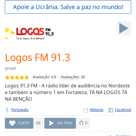
Play
Apoie a Ucrânia. Salve a paz no mundo!
Video
Play
Skip
Backward
Skip
Forward
Mute
Current
Logos FM 91.3
Time
0:00
/
gospel
Duration
-:-
Avaliação:
4.9
Avaliações
:
30
Loaded
:
Logos 91.3 FM - A rádio líder de audiência no Nordeste
0.00%
e também a número 1 em Fortaleza. TÁ NA LOGOS TÁ
Stream
NA BENÇÃO
Type
LIVE
Seek to
Português
Website
live,
currently
behind
Curtir
98
Ao Vivo
0
live
LIVE
Remaining