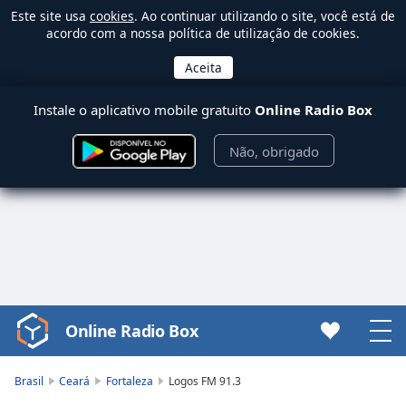
Este site usa
cookies
. Ao continuar utilizando o site, você está de
acordo com a nossa política de utilização de cookies.
Instale o aplicativo mobile gratuito
Online Radio Box
Não, obrigado
Online Radio Box
Video
Player
is
Brasil
Ceará
Fortaleza
Logos FM 91.3
loading.