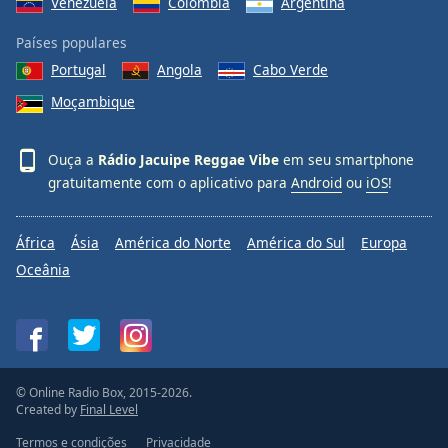
Venezuela
Colômbia
Argentina
Países populares
Portugal
Angola
Cabo Verde
Moçambique
Ouça a
Rádio Jacuipe Reggae Vibe
em seu smartphone
gratuitamente com o aplicativo para
Android
ou
iOS
!
África
Ásia
América do Norte
América do Sul
Europa
Oceânia
© Online Radio Box, 2015-2026.
Created by
Final Level
Termos e condições
Privacidade