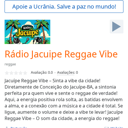
Play
Apoie a Ucrânia. Salve a paz no mundo!
Video
Play
Skip
Backward
Skip
Forward
Mute
Current
Rádio Jacuipe Reggae Vibe
Time
0:00
/
reggae
Duration
-:-
Avaliação:
0.0
Avaliações
:
0
Loaded
:
Jacuípe Reggae Vibe – Sinta a vibe da cidade!
0.00%
Diretamente de Conceição do Jacuípe-BA, a sintonia
Stream
perfeita pra quem vive e sente o reggae de verdade!
Type
LIVE
Aqui, a energia positiva rola solta, as batidas envolvem
Seek to
live,
a alma, e a conexão com a música e a cidade é total. Se
currently
ligue, aumente o volume e deixe a vibe te levar! Jacuípe
behind
live
Reggae Vibe – O som da cidade, a energia do reggae!
LIVE
Remaining