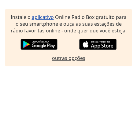
Family
Instale o
aplicativo
Online Radio Box gratuito para
o seu smartphone e ouça as suas estações de
Reset
rádio favoritas online - onde quer que você esteja!
Done
Close
Modal
Dialog
End
outras opções
of
dialog
window.