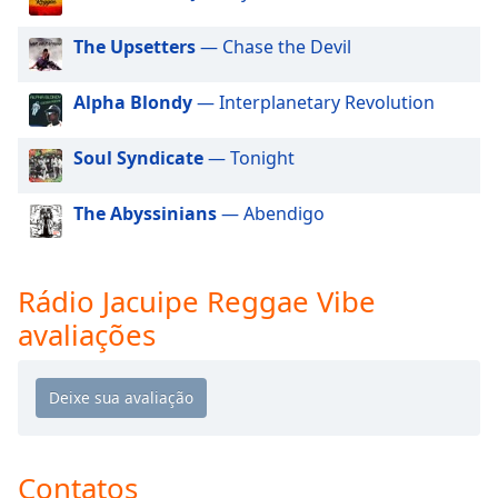
dialog
window.
The Upsetters
— Chase the Devil
Escape
will
Alpha Blondy
— Interplanetary Revolution
cancel
and
Soul Syndicate
— Tonight
close
the
window.
The Abyssinians
— Abendigo
Text
Color
Rádio Jacuipe Reggae Vibe
avaliações
Opacity
Text
Background
Color
Contatos