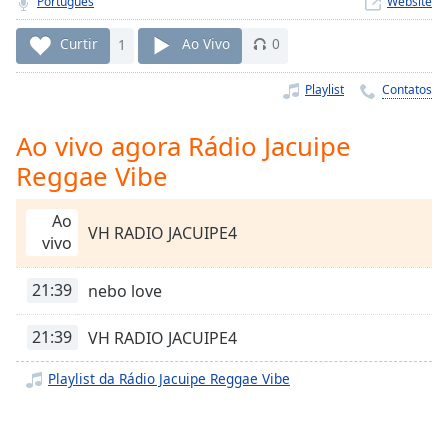
Português
Website
Time
-
-:-
Curtir
1
Ao Vivo
0
1x
Playlist
Contatos
Playback
Rate
Ao vivo agora Rádio Jacuipe
Chapters
Reggae Vibe
Chapters
Ao
Descriptions
VH RADIO JACUIPE4
vivo
descriptions
off
,
21:39
nebo love
selected
21:39
VH RADIO JACUIPE4
Subtitles
Playlist da Rádio Jacuipe Reggae Vibe
subtitles
settings
,
opens