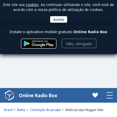
Este site usa
cookies
. Ao continuar utilizando o site, você está de
acordo com a nossa política de utilização de cookies.
Instale o aplicativo mobile gratuito
Online Radio Box
Não, obrigado
Online Radio Box
Video
Player
is
Brasil
Bahia
Conceição do Jacuípe
Rádio Jacuipe Reggae Vibe
loading.