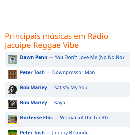
subtitles
settings
dialog
subtitles
off
,
Principais músicas em Rádio
selected
Jacuipe Reggae Vibe
Audio
Track
Dawn Penn
— You Don't Love Me (No No No)
Picture-
in-
Peter Tosh
— Downpressor Man
Picture
Fullscreen
This
Bob Marley
— Satisfy My Soul
is
a
Bob Marley
— Kaya
modal
window.
Hortense Ellis
— Woman of the Ghetto
Beginning
of
Peter Tosh
— Johnny B Goode