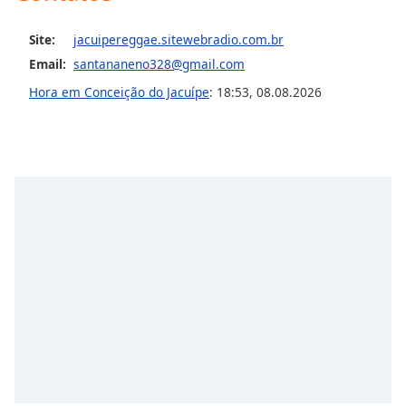
Opacity
Site:
jacuipereggae.sitewebradio.com.br
Email:
santananeno328@gmail.com
Caption
Hora em Conceição do Jacuípe
:
18:53
,
08.08.2026
Area
Background
Color
Opacity
Font
Size
Text
Edge
Style
Font