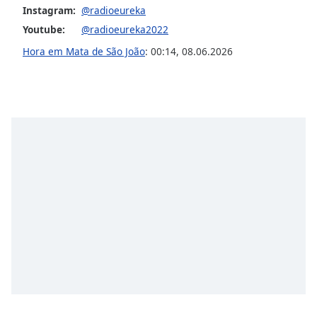
Instagram:
@radioeureka
Opacity
Youtube:
@radioeureka2022
Hora em Mata de São João
:
00:14
,
08.06.2026
Caption
Area
Background
Color
Opacity
Font
Size
Text
Edge
Style
Font