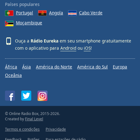
Países populares
Portugal
Angola
Cabo Verde
Moçambique
Ouça a
Rádio Eureka
em seu smartphone gratuitamente
com o aplicativo para
Android
ou
iOS
!
África
Ásia
América do Norte
América do Sul
Europa
Oceânia
© Online Radio Box, 2015-2026.
Created by
Final Level
Termos e condições
Privacidade
Feedback
Botões
Para estações de rádio