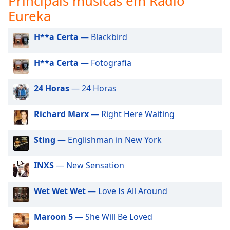
Principais músicas em Rádio
subtitles
Eureka
settings
dialog
subtitles
H**a Certa
— Blackbird
off
,
selected
H**a Certa
— Fotografia
Audio
Track
24 Horas
— 24 Horas
Picture-
Richard Marx
— Right Here Waiting
in-
Picture
Fullscreen
Sting
— Englishman in New York
This
is
INXS
— New Sensation
a
modal
window.
Wet Wet Wet
— Love Is All Around
Beginning
Maroon 5
— She Will Be Loved
of