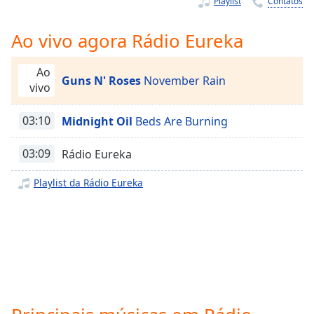
Playlist
Contatos
Time
-
-:-
Ao vivo agora Rádio Eureka
1x
Playback
Ao
Rate
Guns N' Roses
November Rain
vivo
Chapters
03:10
Midnight Oil
Beds Are Burning
Chapters
03:09
Rádio Eureka
Descriptions
Playlist da Rádio Eureka
descriptions
off
,
selected
Subtitles
subtitles
settings
,
opens