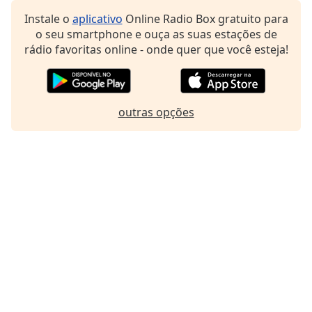
Family
Instale o
aplicativo
Online Radio Box gratuito para
o seu smartphone e ouça as suas estações de
rádio favoritas online - onde quer que você esteja!
Reset
Done
Close
Modal
Dialog
outras opções
End
of
dialog
window.