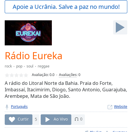
Play
Apoie a Ucrânia. Salve a paz no mundo!
Video
Play
Skip
Backward
Skip
Forward
Mute
Current
Rádio Eureka
Time
0:00
/
rock
pop
soul
reggae
Duration
-:-
Avaliação:
0.0
Avaliações
:
0
Loaded
:
A rádio do Litoral Norte da Bahia. Praia do Forte,
0.00%
Imbassaí, Itacimirim, Diogo, Santo Antonio, Guarajuba,
Stream
Arembepe, Mata de São João.
Type
LIVE
Seek to
Português
Website
live,
currently
behind
Curtir
5
Ao Vivo
0
live
LIVE
Remaining