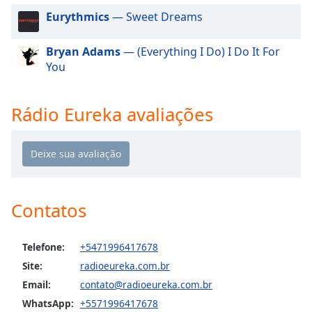
dialog
Eurythmics
— Sweet Dreams
window.
Escape
Bryan Adams
— (Everything I Do) I Do It For
will
You
cancel
and
close
Rádio Eureka avaliações
the
window.
Text
Color
Contatos
Opacity
Telefone:
+5471996417678
Text
Site:
radioeureka.com.br
Background
Email:
contato@radioeureka.com.br
Color
WhatsApp:
+5571996417678