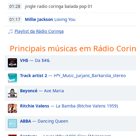
Chapters
jingle radio coringa balada pop 01
01:28
Chapters
Millie Jackson
Loving You
01:17
Descriptions
Playlist da Rádio Coringa
descriptions
off
,
Principais músicas em Rádio Cori
selected
VH$
— Da $#&
Subtitles
subtitles
Track artist 2
— H*r_Music_Jurjans_Barkarola_stereo
settings
,
opens
Beyoncé
— Ave Maria
subtitles
settings
Ritchie Valens
— La Bamba (Ritchie Valens 1959)
dialog
subtitles
off
,
ABBA
— Dancing Queen
selected