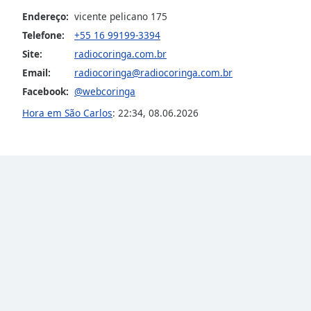
the
Endereço:
vicente pelicano 175
window.
Telefone:
+55 16 99199-3394
Site:
radiocoringa.com.br
Text
Email:
radiocoringa@radiocoringa.com.br
Color
Facebook:
@webcoringa
Hora em São Carlos
:
22:34
,
08.06.2026
Opacity
Text
Background
Color
Opacity
Caption
Area
Background