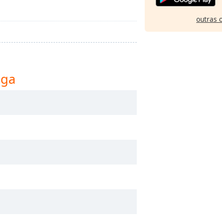
outras 
nga