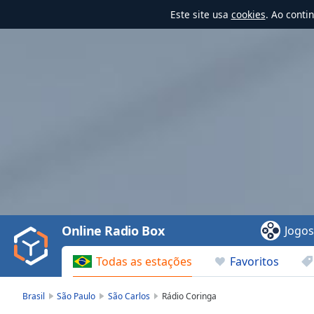
Este site usa
cookies
. Ao conti
Video
Player
is
loading.
Play
Video
Online Radio Box
Jogo
Play
Skip
Todas as estações
Favoritos
Backward
Skip
Forward
Brasil
São Paulo
São Carlos
Rádio Coringa
Mute