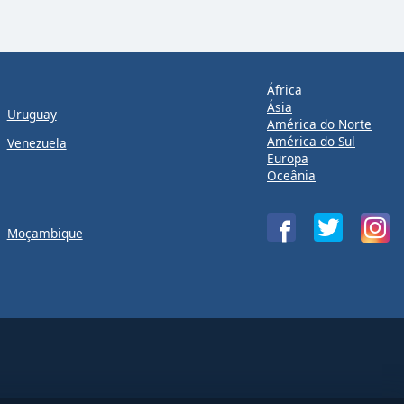
África
Ásia
Uruguay
América do Norte
América do Sul
Venezuela
Europa
Oceânia
Moçambique