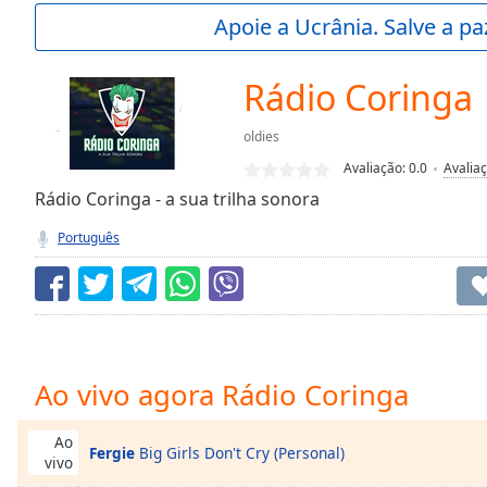
Current
Apoie a Ucrânia. Salve a p
Time
0:00
/
Duration
-:-
Rádio Coringa
Loaded
:
0.00%
oldies
0:00
Avaliação:
0.0
Avalia
Stream
Type
Rádio Coringa - a sua trilha sonora
LIVE
Seek to
Português
live,
currently
behind
live
LIVE
Remaining
Time
-
-:-
Ao vivo agora Rádio Coringa
1x
Playback
Ao
Fergie
Big Girls Don't Cry (Personal)
Rate
vivo