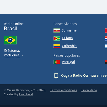
Color
Opacity
Rádio Online
Países vizinhos
Brasil
Font
Suriname
Size
Guiana
Colômbia
Text
Idioma:
Edge
Português
Países populares
Style
Portugal
Font
Ouça a
Rádio Coringa
em seu
Family
© Online Radio Box, 2015-2026.
Termos e condições
Privacidade
Reset
Created by
Final Level
Done
Close
Modal