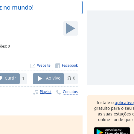
az no mundo!
ções
:
0
Website
Curtir
1
Ao Vivo
0
Playlist
Contatos
Instale o
aplicativo
gratuito para o seu
as suas estações d
online - onde quer