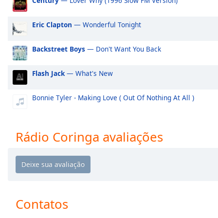
Century
— Lover Why (1996 Slow FM Version)
Audio
Track
Eric Clapton
— Wonderful Tonight
Picture-
in-
Picture
Backstreet Boys
— Don't Want You Back
Fullscreen
This
Flash Jack
— What's New
is
a
Bonnie Tyler - Making Love ( Out Of Nothing At All )
modal
window.
Beginning
Rádio Coringa avaliações
of
dialog
window.
Escape
will
cancel
Contatos
and
close