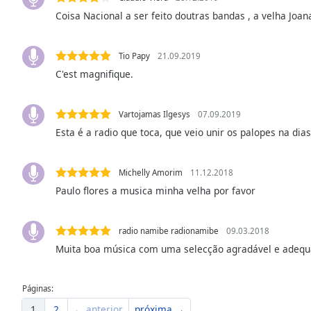
Color
Coisa Nacional a ser feito doutras bandas , a velha Joana
Opacity
Tio Papy
21.09.2019
C'est magnifique.
Font
Size
Vartojamas Ilgesys
07.09.2019
Esta é a radio que toca, que veio unir os palopes na dia
Text
Edge
Style
Michelly Amorim
11.12.2018
Paulo flores a musica minha velha por favor
Font
Family
radio namibe radionamibe
09.03.2018
Muita boa música com uma selecção agradável e adequa
Reset
Done
Páginas:
Close
1
2
← anterior
próxima →
Modal