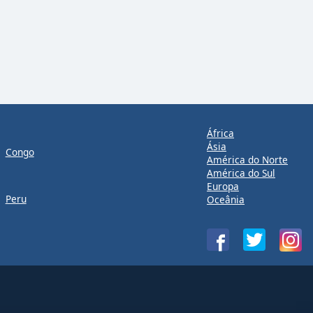
África
Ásia
Congo
América do Norte
América do Sul
Europa
Peru
Oceânia