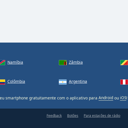
Namíbia
Zâmbia
Colômbia
Argentina
u smartphone gratuitamente com o aplicativo para
Android
ou
iOS
!
Feedback
Botões
Para estações de rádio