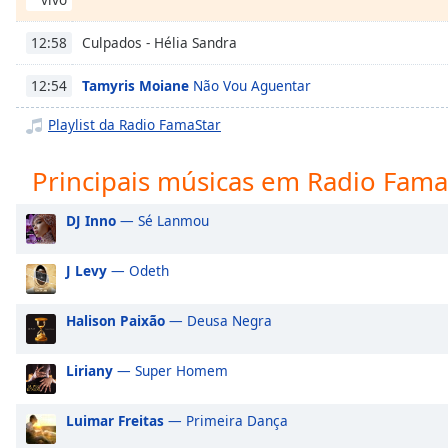
Chapters
Chapters
Culpados - Hélia Sandra
12:58
Descriptions
Tamyris Moiane
Não Vou Aguentar
12:54
descriptions
Playlist da Radio FamaStar
off
,
selected
Principais músicas em Radio Fama
Subtitles
DJ Inno
— Sé Lanmou
subtitles
settings
,
J Levy
— Odeth
opens
subtitles
Halison Paixão
— Deusa Negra
settings
dialog
Liriany
— Super Homem
subtitles
off
,
selected
Luimar Freitas
— Primeira Dança