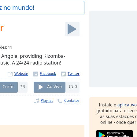
az no mundo!
r
ções
:
11
, Angola, providing Kizomba-
ic. A 24/24 radio station!
Website
Curtir
36
Ao Vivo
0
Playlist
Contatos
Instale o
aplicativo
gratuito para o seu
as suas estações d
online - onde quer