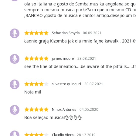
ola so italiana e gosto de Semba,musika angolana,so q
the
sempre a mesma musica purke?axo que o mesmo CD nu
window.
,BANCAO ,gosto de musica e cantor antigo.desejio um b
Text
Color
Sebastian Smyda
06.09.2021
Ładnie grają Kizomba jak dla mnie fajne kawałki. 2021-0
Opacity
james moore
23.08.2021
see the line of delineation....be aware of the pitfalls.....t
Text
Background
Color
silvestre quinguri
30.07.2021
Nota mil
Opacity
Ninox Antunes
04.05.2020
Caption
Boa seleçao musical👌👌👌👌
Area
Background
Claudio Viera
28.12.2019