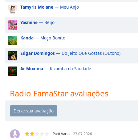
Audio
Tamyris Moiane
— Meu Anjo
Track
Picture-
Yasmine
— Beijo
in-
Picture
Fullscreen
Kanda
— Moço Bonito
This
is
Edgar Domingos
— Do Jeito Que Gostas (Outono)
a
modal
Ar-Muxima
— Kizomba da Saudade
window.
Beginning
of
Radio FamaStar avaliações
dialog
window.
Escape
will
cancel
and
Patti Vario
23.07.2026
close