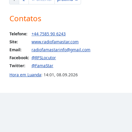
Dialog
End
Contatos
of
dialog
window.
Telefone:
+44 7585 90 6243
Site:
www.radiofamastar.com
Email:
radiofamastarinfo@gmail.com
Facebook:
@RFSLocutor
Twitter:
@FamaStar
Hora em Luanda
:
14:01
,
08.09.2026