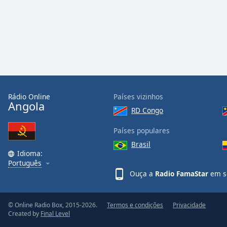
Rádio Online
Países vizinhos
Angola
RD Congo
Países populares
Brasil
Idioma:
Português
Ouça a
Radio FamaStar
em se
© Online Radio Box, 2015-2026.
Termos e condições
Privacidade
Created by
Final Level