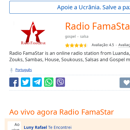
Current
Apoie a Ucrânia. Salve a p
Time
0:00
/
Duration
-:-
Radio FamaSta
Loaded
:
0.00%
gospel
salsa
0:00
Avaliação:
4.5
Avalia
Stream
Type
Radio FamaStar is an online radio station from Luanda
LIVE
Zouks, Sambas, House, Soukouss, Salsas and Gospel mus
Seek to
live,
currently
Português
behind
live
LIVE
Remaining
Time
-
-:-
1x
Ao vivo agora Radio FamaStar
Playback
Rate
Ao
Luny Rafael
Te Encontrei
vivo