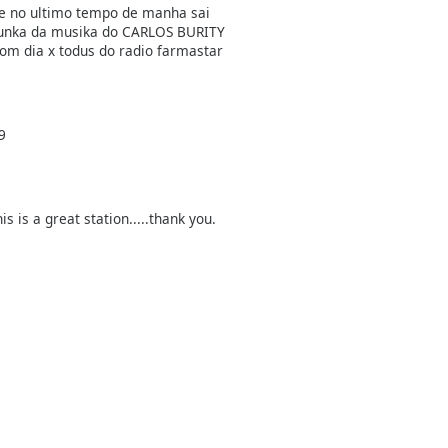
ue no ultimo tempo de manha sai
nka da musika do CARLOS BURITY
om dia x todus do radio farmastar
9
his is a great station.....thank you.