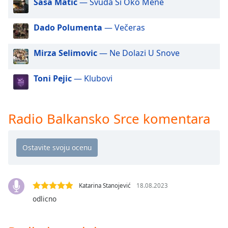
Saša Matić
— Svuda Si Oko Mene
dialog
window.
Dado Polumenta
— Večeras
Escape
will
cancel
Mirza Selimovic
— Ne Dolazi U Snove
and
close
Toni Pejic
— Klubovi
the
window.
Radio Balkansko Srce komentara
Text
Color
Opacity
Katarina Stanojević
18.08.2023
Text
odlicno
Background
Color