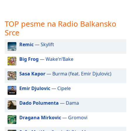
subtitles
settings
dialog
subtitles
TOP pesme na Radio Balkansko
off
,
Srce
selected
Remic
— Skylift
Audio
Track
Big Frog
— Wake‘n’Bake
Picture-
in-
Picture
Sasa Kapor
— Burma (feat. Emir Djulovic)
Fullscreen
This
Emir Djulovic
— Cipele
is
a
modal
Dado Polumenta
— Dama
window.
Dragana Mirkovic
— Gromovi
Beginning
of