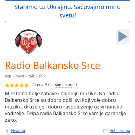
Play
Stanimo uz Ukrajinu. Sačuvajmo mir u
Video
svetu!
Play
Skip
Backward
Skip
Forward
Mute
Current
Time
0:00
Radio Balkansko Srce
/
Duration
-:-
pop
news
talk
folk
Loaded
:
0.00%
Ocena:
5.0
Komentara
:
1
Stream
Mjesto najbolje zabave i najbolje muzike. Na radiu
Type
LIVE
Balkansko Srce su dobro došli svi koji vole dobru
Seek to
muziku, druženje i dobro raspoloženje uz vrhunske
live,
voditelje. Ekipa radia Balkansko Srce vam je garancija
currently
za to.
behind
live
LIVE
Remaining
Hrvatski
Veb-lokacija