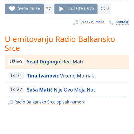
Time
-
-:-
Sviđa mi se
27
Slušajte uživo
0
1x
Spisak numera
Kontakti
Playback
Rate
U emitovanju Radio Balkansko
Srce
Chapters
Chapters
Uživo
Sead Dugonjić
Reci Mati
Descriptions
14:31
Tina Ivanovic
Vikend Momak
descriptions
off
,
14:27
Saša Matić
Nije Ovo Moja Noc
selected
Radio Balkansko Srce spisak numera
Subtitles
subtitles
settings
,
opens