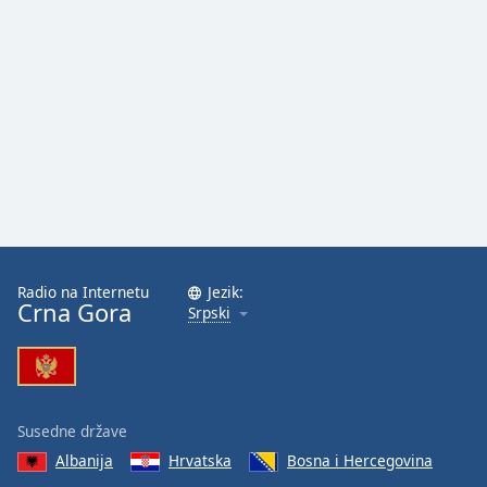
Radio na Internetu
Jezik:
Crna Gora
Srpski
Susedne države
Albanija
Hrvatska
Bosna i Hercegovina