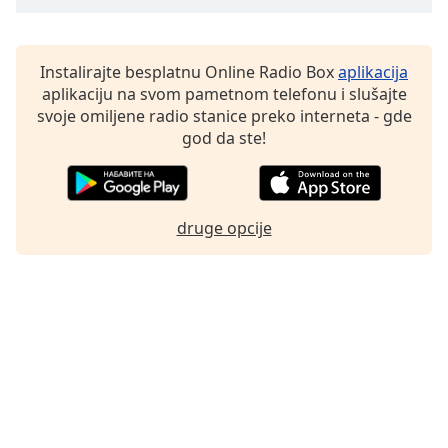
Family
Instalirajte besplatnu Online Radio Box
aplikacija
Reset
aplikaciju na svom pametnom telefonu i slušajte
Done
svoje omiljene radio stanice preko interneta - gde
Close
god da ste!
Modal
Dialog
End
of
dialog
druge opcije
window.