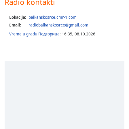
Radio kontakti
Opacity
Lokacija:
balkanskosrce.cmr-1.com
Caption
Email:
radiobalkanskosrce@gmail.com
Area
Vreme u gradu Подгорица
:
16:35
,
08.10.2026
Background
Color
Opacity
Font
Size
Text
Edge
Style
Font