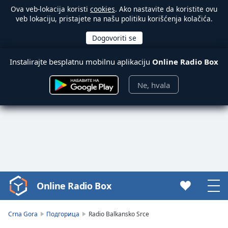
Ova veb-lokacija koristi
cookies
. Ako nastavite da koristite ovu
veb lokaciju, pristajete na našu politiku korišćenja kolačića.
Instalirajte besplatnu mobilnu aplikaciju
Online Radio Box
Ne, hvala
Online Radio Box
Video
Player
is
Crna Gora
Подгорица
Radio Balkansko Srce
loading.