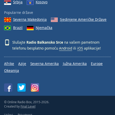
Srbija
Kosovo
Popularne države
Severna Makedonija
Sjedinjene Američke Države
Brazil
Njemačka
Slušajte
Radio Balkansko Srce
na vašem pametnom
telefonu besplatno pomoću
Android
ili
iOS
aplikacije!
Afrike
Azije
Severna Amerika
Južna Amerika
Europe
Okeanija
© Online Radio Box, 2015-2026.
Created by
Final Level
Uslovi
Privatnost