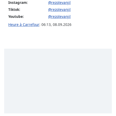
Instagram:
@rezolevanjil
Family
Tiktok:
@rezolevanjil
Youtube:
@rezolevanjil
Reset
Heure à Carrefour
:
06:13
,
08.09.2026
Done
Close
Modal
Dialog
End
of
dialog
window.