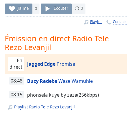
Time
-
-:-
J’aime
0
Écouter
0
1x
Playlist
Contacts
Playback
Rate
Émission en direct Radio Tele
Rezo Levanjil
Chapters
Chapters
En
Jagged Edge
Promise
direct
Descriptions
descriptions
08:48
Bucy Radebe
Waze Wamuhle
off
,
selected
08:15
phonsela kuye by zaza(256kbps)
Subtitles
Playlist Radio Tele Rezo Levanjil
subtitles
settings
,
opens