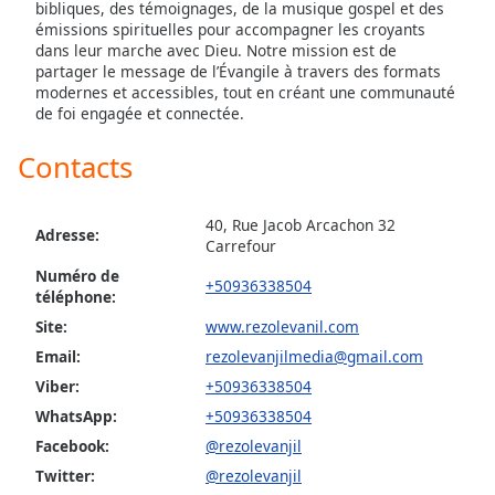
bibliques, des témoignages, de la musique gospel et des
Opacity
émissions spirituelles pour accompagner les croyants
dans leur marche avec Dieu. Notre mission est de
partager le message de l’Évangile à travers des formats
Caption
modernes et accessibles, tout en créant une communauté
de foi engagée et connectée.
Area
Background
Contacts
Color
40, Rue Jacob Arcachon 32
Opacity
Adresse:
Carrefour
Numéro de
+50936338504
Font
téléphone:
Size
Site:
www.rezolevanil.com
Email:
rezolevanjilmedia@gmail.com
Text
Viber:
+50936338504
Edge
WhatsApp:
+50936338504
Style
Facebook:
@rezolevanjil
Twitter:
@rezolevanjil
Font