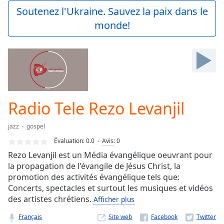
Play
Soutenez l'Ukraine. Sauvez la paix dans le
Video
monde!
Play
Skip
Backward
Skip
Forward
Mute
Current
Time
0:00
Radio Tele Rezo Levanjil
/
Duration
-:-
jazz
gospel
Loaded
:
0.00%
Évaluation:
0.0
Avis
:
0
Stream
Rezo Levanjil est un Média évangélique oeuvrant pour
Type
LIVE
la propagation de l'évangile de Jésus Christ, la
Seek to
promotion des activités évangélique tels que:
live,
Concerts, spectacles et surtout les musiques et vidéos
currently
des artistes chrétiens.
behind
Afficher plus
live
LIVE
Remaining
Français
Site web