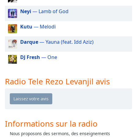
dialog
window.
Neyi
— Lamb of God
Escape
will
Kutu
— Melodi
cancel
and
Darque
— Yauna (feat. Idd Aziz)
close
the
DJ Fresh
— One
window.
Text
Color
Radio Tele Rezo Levanjil avis
Opacity
Text
Background
Informations sur la radio
Color
Nous proposons des sermons, des enseignements