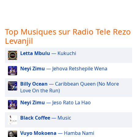
subtitles
settings
dialog
subtitles
off
,
Top Musiques sur Radio Tele Rezo
selected
Levanjil
Audio
Track
Letta Mbulu
— Kukuchi
Picture-
Neyi Zimu
— Jehova Retshepile Wena
in-
Picture
Fullscreen
Billy Ocean
— Caribbean Queen (No More
This
Love On the Run)
is
a
Neyi Zimu
— Jeso Rato La Hao
modal
window.
Black Coffee
— Music
Beginning
Vuyo Mokoena
— Hamba Nami
of