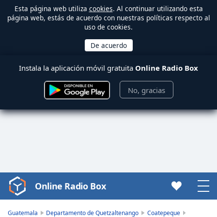
Esta página web utiliza
cookies
. Al continuar utilizando esta
página web, estás de acuerdo con nuestras políticas respecto al
uso de cookies.
Instala la aplicación móvil gratuita
Online Radio Box
No, gracias
Online Radio Box
Video
Player
is
Guatemala
Departamento de Quetzaltenango
Coatepeque