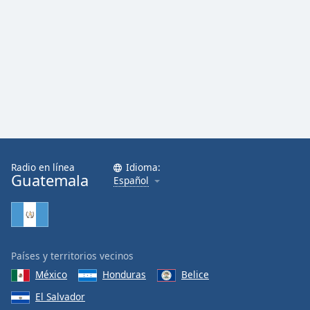
Font
Family
Reset
Done
Close
Modal
Dialog
End
of
dialog
Radio en línea
Idioma:
Guatemala
Español
window.
Países y territorios vecinos
México
Honduras
Belice
El Salvador