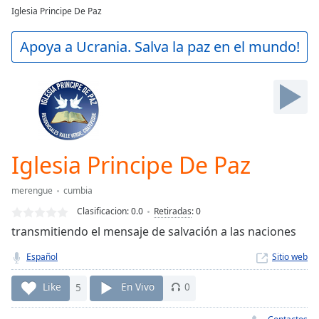
loading.
Iglesia Principe De Paz
Play
Video
Apoya a Ucrania. Salva la paz en el mundo!
Play
Skip
Backward
Skip
Forward
Mute
Current
Time
0:00
Iglesia Principe De Paz
/
Duration
-:-
merengue
cumbia
Loaded
:
Clasificacion:
0.0
Retiradas
:
0
0.00%
Stream
transmitiendo el mensaje de salvación a las naciones
Type
LIVE
Español
Sitio web
Seek to
live,
currently
Like
5
En Vivo
0
behind
live
LIVE