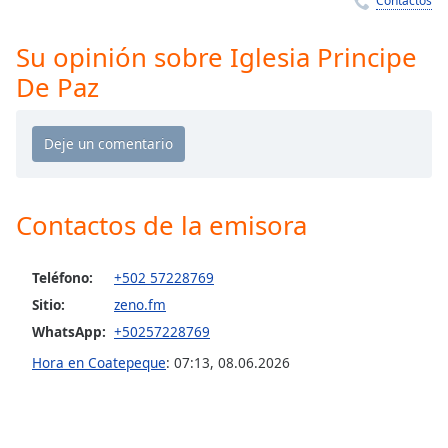
Contactos
Remaining
Time
-
-:-
Su opinión sobre Iglesia Principe
De Paz
1x
Playback
Rate
Chapters
Chapters
Contactos de la emisora
Descriptions
Teléfono:
+502 57228769
descriptions
off
,
Sitio:
zeno.fm
selected
WhatsApp:
+50257228769
Hora en Coatepeque
:
07:13
,
08.06.2026
Subtitles
subtitles
settings
,