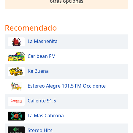
otras opciones
of
dialog
window.
Escape
Recomendado
will
cancel
La Masheñita
and
close
the
Caribean FM
window.
Ke Buena
Text
Color
Estereo Alegre 101.5 FM Occidente
Opacity
Caliente 91.5
La Mas Cabrona
Text
Background
Color
Stereo Hits