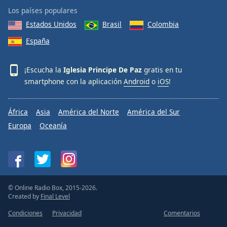
Los países populares
Estados Unidos
Brasil
Colombia
España
¡Escucha la
Iglesia Principe De Paz
gratis en tu
smartphone con la aplicación
Android
o
iOS
!
África
Asia
América del Norte
América del Sur
Europa
Oceanía
© Online Radio Box, 2015-2026.
Created by
Final Level
Condiciones
Privacidad
Comentarios