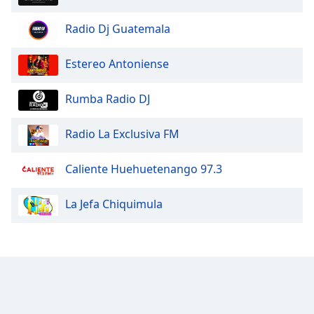
Radio Dj Guatemala
Opacity
Estereo Antoniense
Caption
Area
Rumba Radio DJ
Background
Color
Radio La Exclusiva FM
Opacity
Caliente Huehuetenango 97.3
Font
La Jefa Chiquimula
Size
Text
Edge
Style