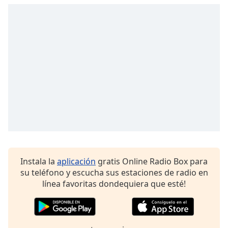
opens
subtitles
settings
dialog
subtitles
off
,
selected
Audio
Track
Picture-
in-
Picture
Fullscreen
This
Instala la
aplicación
gratis Online Radio Box para
is
su teléfono y escucha sus estaciones de radio en
a
línea favoritas dondequiera que esté!
modal
window.
Beginning