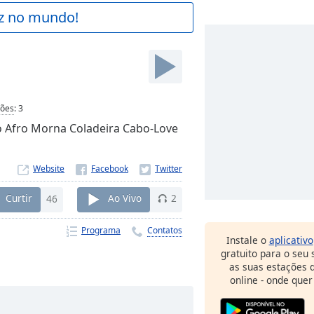
az no mundo!
ções
:
3
Afro Morna Coladeira Cabo-Love
Website
Curtir
46
Ao Vivo
2
Programa
Contatos
Instale o
aplicativo
gratuito para o seu
as suas estações d
online - onde quer