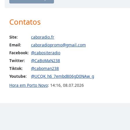
Chapters
Chapters
Contatos
Descriptions
descriptions
Site:
caboradio.fr
off
,
Email:
caboradiopromo@gmail.com
selected
Facebook:
@cabositeradio
Subtitles
Twitter:
@CaBoMaN238
Tiktok:
@caboman238
subtitles
settings
,
Youtube:
@UCQK_h6_7embd806gD0NAw_g
opens
Hora em Porto Novo
:
14:16
,
08.07.2026
subtitles
settings
dialog
subtitles
off
,
selected