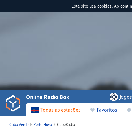
Este site usa
cookies
. Ao conti
Video
Player
is
loading.
Play
Video
Online Radio Box
Jogo
Play
Skip
Todas as estações
Favoritos
Backward
Skip
Forward
Cabo Verde
Porto Novo
СaboRadio
Mute