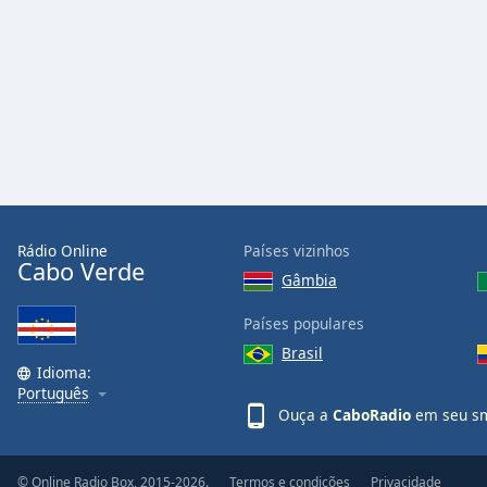
Audio
Track
Picture-
in-
Picture
Fullscreen
This
is
a
modal
window.
Rádio Online
Países vizinhos
Cabo Verde
Gâmbia
Beginning
of
Países populares
dialog
Brasil
window.
Idioma:
Escape
Português
will
Ouça a
СaboRadio
em seu sm
cancel
and
© Online Radio Box, 2015-2026.
Termos e condições
Privacidade
close