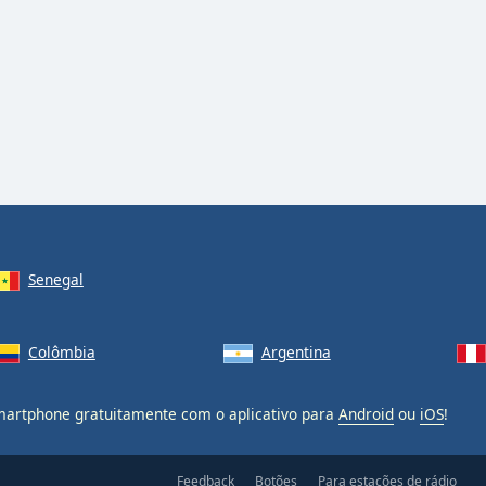
Senegal
Colômbia
Argentina
artphone gratuitamente com o aplicativo para
Android
ou
iOS
!
Feedback
Botões
Para estações de rádio