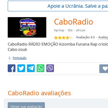
Current
Apoie a Ucrânia. Salve a p
Time
0:00
/
Duration
-:-
СaboRadio
Loaded
:
0.00%
hip-hop
90s
african
0:00
Avaliação:
4.3
Avalia
Stream
Type
CaboRadio RÁDIO EMOÇÃO kizomba Funana Rap criolo 
LIVE
Cabo-zouk
Seek to
live,
currently
Português
behind
live
LIVE
Remaining
Time
-
-:-
1x
СaboRadio avaliações
Playback
Rate