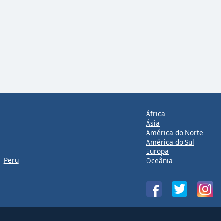
África
Ásia
América do Norte
América do Sul
Europa
Peru
Oceânia