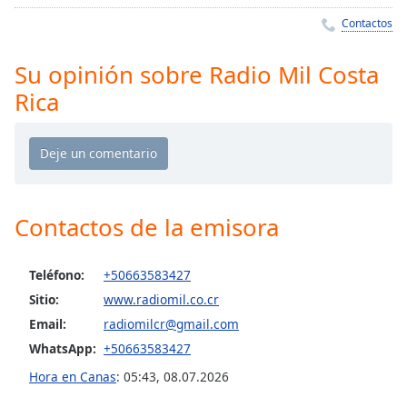
Remaining
Time
-
Contactos
-:-
Su opinión sobre Radio Mil Costa
1x
Rica
Playback
Rate
Chapters
Chapters
Contactos de la emisora
Descriptions
descriptions
Teléfono:
+50663583427
off
,
selected
Sitio:
www.radiomil.co.cr
Email:
radiomilcr@gmail.com
Subtitles
WhatsApp:
+50663583427
subtitles
Hora en Canas
:
05:43
,
08.07.2026
settings
,