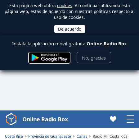
Esta página web utiliza
cookies
. Al continuar utilizando esta
página web, estás de acuerdo con nuestras políticas respecto al
uso de cookies.
Instala la aplicación móvil gratuita
Online Radio Box
No, gracias
Online Radio Box
Video
Player
is
Costa Rica
Provincia de Guanacaste
Canas
Radio Mil Costa Rica