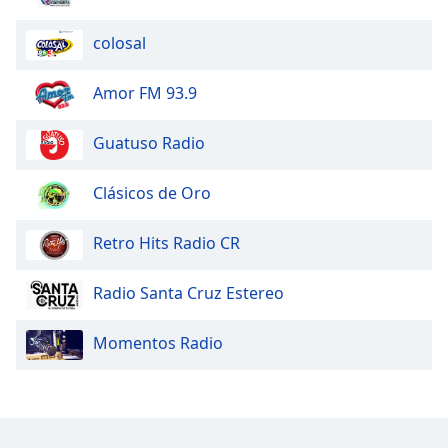
colosal
Opacity
Amor FM 93.9
Caption
Area
Guatuso Radio
Background
Color
Clásicos de Oro
Opacity
Retro Hits Radio CR
Font
Radio Santa Cruz Estereo
Size
Momentos Radio
Text
Edge
Style