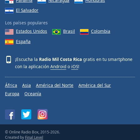
Panamá
Nicaragua
Honduras
El Salvador
Los países populares
Estados Unidos
Brasil
Colombia
España
¡Escucha la
Radio Mil Costa Rica
gratis en tu smartphone
con la aplicación
Android
o
iOS
!
África
Asia
América del Norte
América del Sur
Europa
Oceanía
© Online Radio Box, 2015-2026.
Created by
Final Level