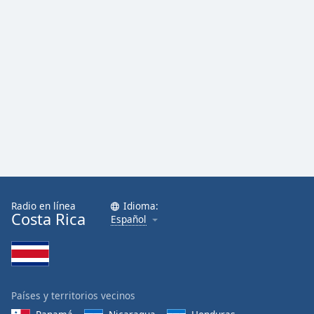
Font
Family
Reset
Done
Close
Modal
Dialog
End
of
dialog
window.
Radio en línea
Idioma:
Costa Rica
Español
Países y territorios vecinos