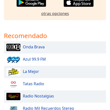
of
dialog
window.
otras opciones
Escape
will
cancel
Recomendado
and
close
the
Onda Brava
window.
Azul 99.9 FM
Text
Color
La Mejor
Opacity
Tatas Radio
Text
Radio Nostalgias
Background
Color
Radio Mil Recuerdos Stereo