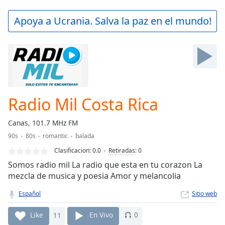
loading.
Play
Apoya a Ucrania. Salva la paz en el mundo!
Video
Play
Skip
Backward
Skip
Forward
Mute
Current
Radio Mil Costa Rica
Time
0:00
/
Canas, 101.7 MHz FM
Duration
-:-
90s
80s
romantic
balada
Loaded
:
0.00%
Clasificacion:
0.0
Retiradas
:
0
Stream
Somos radio mil La radio que esta en tu corazon La
Type
LIVE
mezcla de musica y poesia Amor y melancolia
Seek to
live,
Español
Sitio web
currently
behind
Like
11
En Vivo
0
live
LIVE