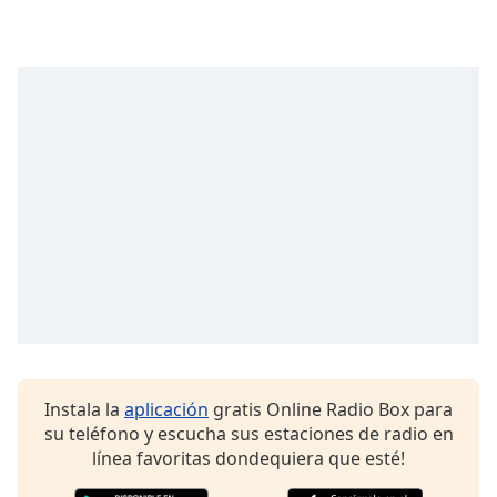
opens
subtitles
settings
dialog
subtitles
off
,
selected
Audio
Track
Picture-
in-
Picture
Fullscreen
This
is
a
modal
Instala la
aplicación
gratis Online Radio Box para
window.
su teléfono y escucha sus estaciones de radio en
línea favoritas dondequiera que esté!
Beginning