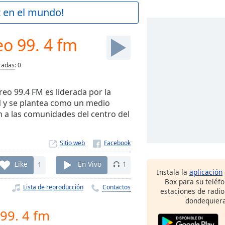
z en el mundo!
eo 99. 4 fm
radas
:
0
eo 99.4 FM es liderada por la
 y se plantea como un medio
 a las comunidades del centro del
Sitio web
Like
1
En Vivo
1
Instala la
aplicación
Box para su teléf
Lista de reproducción
Contactos
estaciones de radio
dondequiera
 99. 4 fm