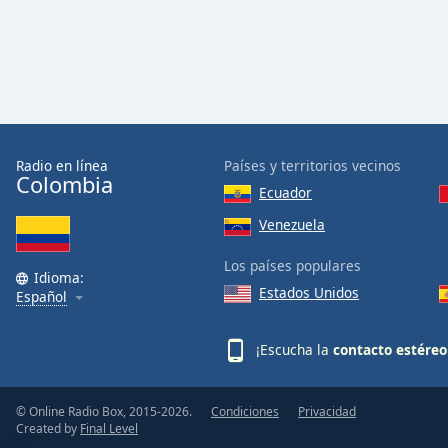
Color
Opacity
Font
Size
Radio en línea
Países y territorios vecinos
Colombia
Ecuador
Text
Edge
Venezuela
Style
Los países populares
Idioma:
Estados Unidos
Español
Font
Family
¡Escucha la
contacto estéreo
Reset
Done
© Online Radio Box, 2015-2026.
Condiciones
Privacidad
Created by
Final Level
Close
Modal