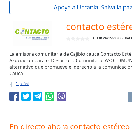
Current
Apoya a Ucrania. Salva la pa
Time
0:00
/
Duration
-:-
contacto estér
Loaded
:
0.00%
Clasificacion:
0.0
Reti
0:00
Stream
Type
La emisora comunitaria de Cajibío cauca Contacto Estér
LIVE
Asociación para el Desarrollo Comunitario ASOCOMUN
Seek to
live,
alternativo que promueve el derecho a la comunicación
currently
Cauca
behind
live
LIVE
Español
Remaining
Time
-
-:-
1x
Playback
Rate
En directo ahora contacto estéreo