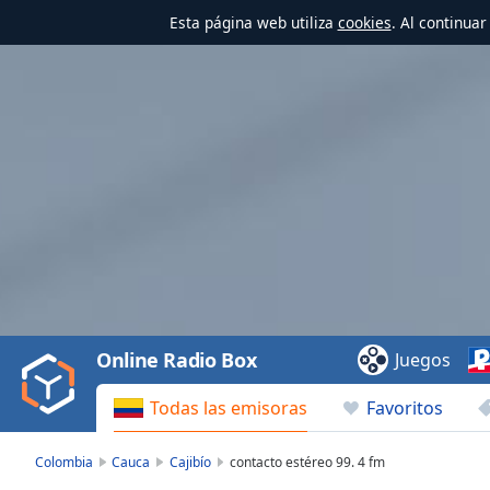
Esta página web utiliza
cookies
. Al continua
Video
Player
is
loading.
Play
Video
Online Radio Box
Juegos
Play
Skip
Todas las emisoras
Favoritos
Backward
Skip
Forward
Colombia
Cauca
Cajibío
contacto estéreo 99. 4 fm
Mute