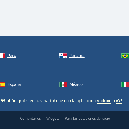
Perú
Panamá
España
México
 99. 4 fm
gratis en tu smartphone con la aplicación
Android
o
iOS
!
Comentarios
Widgets
Para las estaciones de radio