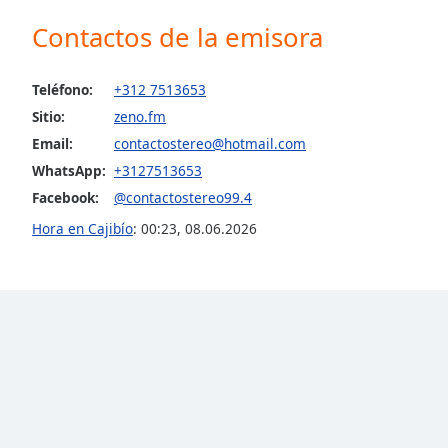
the
Contactos de la emisora
window.
Text
Teléfono:
+312 7513653
Color
Sitio:
zeno.fm
Email:
contactostereo@hotmail.com
Opacity
WhatsApp:
+3127513653
Facebook:
@contactostereo99.4
Text
Hora en Cajibío
:
00:23
,
08.06.2026
Background
Color
Opacity
Caption
Area
Background