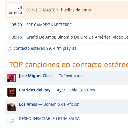
Chapters
En
SONIDO MASTER - huellas de amor
Chapters
directo
Descriptions
SPT CAMPESINAESTEREO
05:20
descriptions
Grafiti De Amor, Binomio De Oro De América, Video Let
05:16
off
,
selected
contacto estéreo 99. 4 fm playlist
Subtitles
TOP canciones en contacto estére
subtitles
settings
,
Jose Miguel Class
— Tu Invitacion
opens
subtitles
Corridos del Rey
— Ayer Hable Con Dios
settings
dialog
Los Amos
— Bohemio de Aficion
subtitles
off
,
DESEO INSACIABLE LETRA SALSA
selected