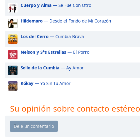
Audio
Cuerpo y Alma
— Se Fue Con Otro
Track
Picture-
Hildemaro
— Desde el Fondo de Mi Corazón
in-
Picture
Los del Cerro
— Cumbia Brava
Fullscreen
This
is
Nelson y S*s Estrellas
— El Porro
a
modal
Sello de la Cumbia
— Ay Amor
window.
Kókay
— Yo Sin Tu Amor
Beginning
of
dialog
window.
Su opinión sobre contacto estéreo
Escape
will
cancel
and
close