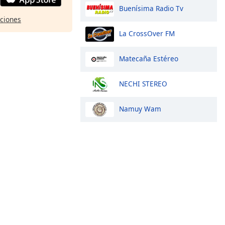
Buenísima Radio Tv
pciones
La CrossOver FM
Matecaña Estéreo
NECHI STEREO
Namuy Wam