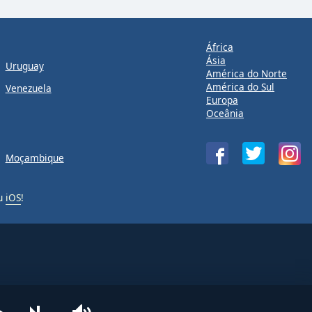
África
Ásia
Uruguay
América do Norte
América do Sul
Venezuela
Europa
Oceânia
Moçambique
u
iOS
!