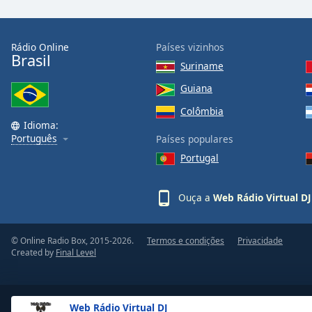
Color
Opacity
Rádio Online
Países vizinhos
Brasil
Suriname
Font
Guiana
Size
Colômbia
Idioma:
Português
Text
Países populares
Edge
Portugal
Style
Ouça a
Web Rádio Virtual DJ
Font
Family
© Online Radio Box, 2015-2026.
Termos e condições
Privacidade
Created by
Final Level
Reset
Done
Close
Web Rádio Virtual DJ
Modal