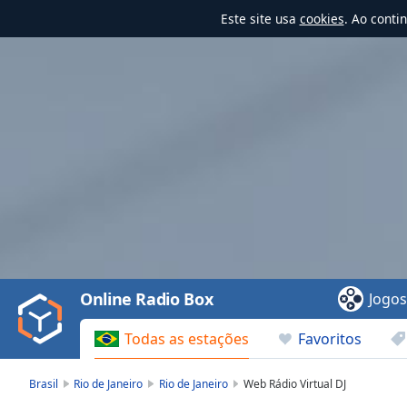
Este site usa
cookies
. Ao conti
Video
Player
is
loading.
Play
Video
Online Radio Box
Jogo
Play
Skip
Todas as estações
Favoritos
Backward
Skip
Forward
Brasil
Rio de Janeiro
Rio de Janeiro
Web Rádio Virtual DJ
Mute