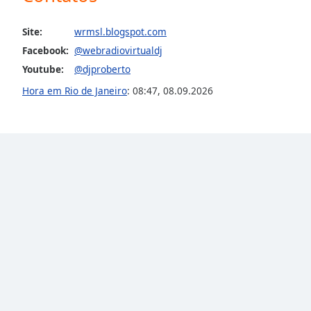
the
window.
Site:
wrmsl.blogspot.com
Facebook:
@webradiovirtualdj
Text
Youtube:
@djproberto
Color
Hora em Rio de Janeiro
:
08:47
,
08.09.2026
Opacity
Text
Background
Color
Opacity
Caption
Area
Background