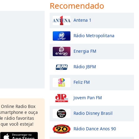
Recomendado
Antena 1
Rádio Metropolitana
Energia FM
Rádio JBFM
Feliz FM
Jovem Pan FM
Online Radio Box
 smartphone e ouça
Radio Disney Brasil
e rádio favoritas
 que você esteja!
Rádio Dance Anos 90