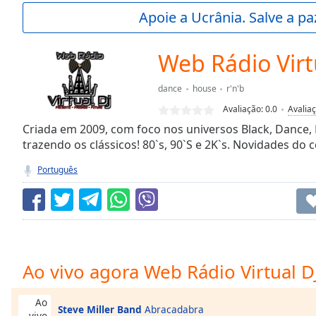
Current
Apoie a Ucrânia. Salve a p
Time
0:00
/
Duration
-:-
Web Rádio Virt
Loaded
:
0.00%
dance
house
r'n'b
0:00
Avaliação:
0.0
Avalia
Stream
Type
Criada em 2009, com foco nos universos Black, Dance,
LIVE
trazendo os clássicos! 80`s, 90`S e 2K`s. Novidades do 
Seek to
live,
currently
Português
behind
live
LIVE
Remaining
Time
-
-:-
1x
Ao vivo agora Web Rádio Virtual D
Playback
Rate
Ao
Steve Miller Band
Abracadabra
vivo