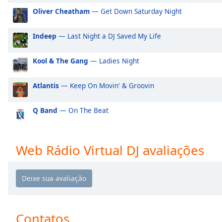
Audio
Oliver Cheatham
— Get Down Saturday Night
Track
Picture-
Indeep
— Last Night a DJ Saved My Life
in-
Picture
Fullscreen
Kool & The Gang
— Ladies Night
This
is
Atlantis
— Keep On Movin' & Groovin
a
modal
Q Band
— On The Beat
window.
Beginning
of
Web Rádio Virtual DJ avaliações
dialog
window.
Escape
will
cancel
and
Contatos
close