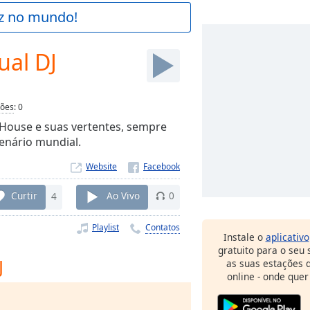
az no mundo!
ual DJ
ções
:
0
 House e suas vertentes, sempre
cenário mundial.
Website
Curtir
4
Ao Vivo
0
Playlist
Contatos
Instale o
aplicativo
gratuito para o seu
J
as suas estações d
online - onde quer