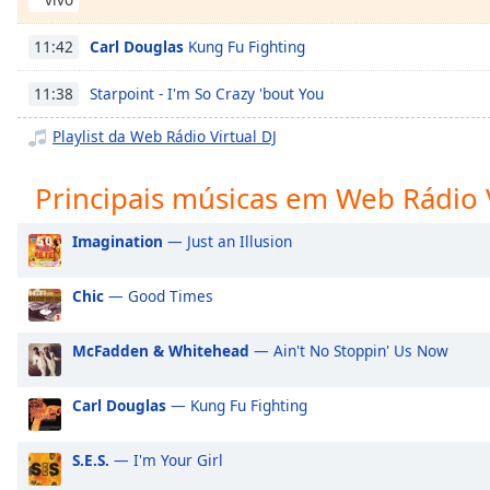
Chapters
Chapters
Carl Douglas
Kung Fu Fighting
11:42
Descriptions
Starpoint - I'm So Crazy 'bout You
11:38
descriptions
Playlist da Web Rádio Virtual DJ
off
,
selected
Principais músicas em Web Rádio V
Subtitles
Imagination
— Just an Illusion
subtitles
settings
,
Chic
— Good Times
opens
subtitles
McFadden & Whitehead
— Ain't No Stoppin' Us Now
settings
dialog
Carl Douglas
— Kung Fu Fighting
subtitles
off
,
selected
S.E.S.
— I'm Your Girl