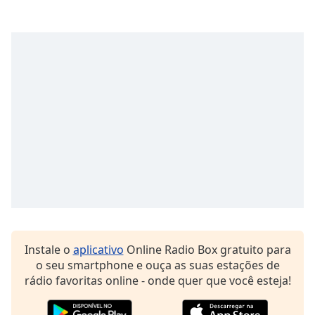
subtitles
settings
dialog
subtitles
off
,
selected
Audio
Track
Picture-
in-
Picture
Fullscreen
This
is
a
modal
Instale o
aplicativo
Online Radio Box gratuito para
window.
o seu smartphone e ouça as suas estações de
rádio favoritas online - onde quer que você esteja!
Beginning
of