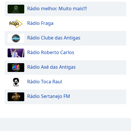
Opacity
Rádio melhor. Muito mais!!!
Rádio Fraga
Caption
Area
Background
Rádio Clube das Antigas
Color
Rádio Roberto Carlos
Opacity
Rádio Axé das Antigas
Font
Rádio Toca Raul
Size
Rádio Sertanejo FM
Text
Edge
Style
Font