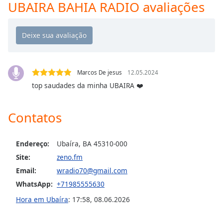
Time
-
UBAIRA BAHIA RADIO avaliações
-:-
1x
Playback
Rate
Marcos De jesus
12.05.2024
Chapters
top saudades da minha UBAIRA ❤️
Chapters
Contatos
Descriptions
descriptions
off
,
Endereço:
Ubaíra, BA 45310-000
selected
Site:
zeno.fm
Email:
wradio70@gmail.com
Subtitles
WhatsApp:
+71985555630
subtitles
Hora em Ubaíra
:
17:58
,
08.06.2026
settings
,
opens