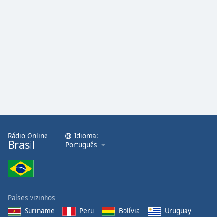
Family
Reset
Done
Close
Modal
Dialog
End
of
dialog
window.
Rádio Online
Idioma:
Brasil
Português
Países vizinhos
Suriname
Peru
Bolívia
Uruguay