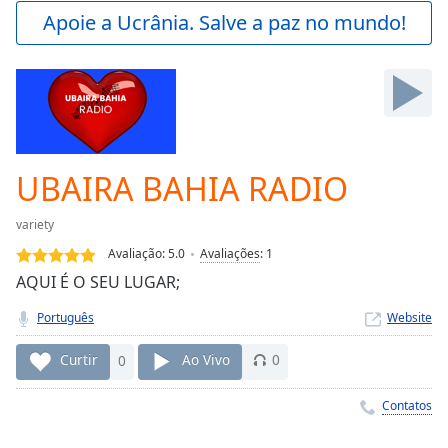
Play
Apoie a Ucrânia. Salve a paz no mundo!
Video
Play
Skip
Backward
Skip
Forward
Mute
Current
UBAIRA BAHIA RADIO
Time
0:00
/
variety
Duration
-:-
Avaliação:
5.0
Avaliações
:
1
Loaded
:
AQUI É O SEU LUGAR;
0.00%
Stream
Português
Website
Type
LIVE
Seek to
Curtir
0
Ao Vivo
0
live,
currently
behind
Contatos
live
LIVE
Remaining