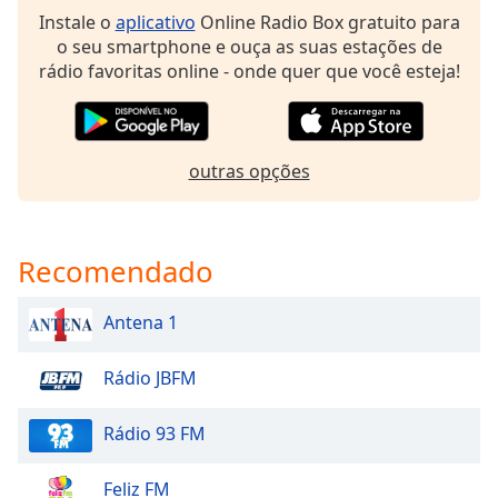
dialog
Instale o
aplicativo
Online Radio Box gratuito para
window.
o seu smartphone e ouça as suas estações de
Escape
rádio favoritas online - onde quer que você esteja!
will
cancel
and
close
outras opções
the
window.
Text
Recomendado
Color
Antena 1
Opacity
Rádio JBFM
Text
Rádio 93 FM
Background
Color
Feliz FM