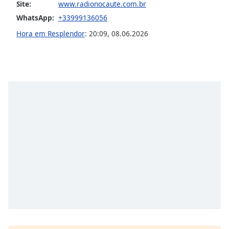
subtitles
Site:
www.radionocaute.com.br
settings
WhatsApp:
+33999136056
dialog
Hora em Resplendor
:
20:09
,
08.06.2026
subtitles
off
,
selected
Audio
Track
Picture-
in-
Picture
Fullscreen
This
is
a
modal
window.
Beginning
of