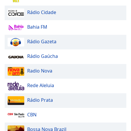
Opacity
Rádio Cidade
Caption
Bahia FM
Area
Background
Rádio Gazeta
Color
Rádio Gaúcha
Opacity
Radio Nova
Font
Size
Rede Aleluia
Rádio Prata
Text
Edge
Style
CBN
Bossa Nova Brazil
Font