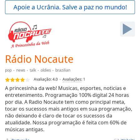
Play
Apoie a Ucrânia. Salve a paz no mundo!
Video
Play
Skip
Backward
Skip
Forward
Mute
Current
Rádio Nocaute
Time
0:00
/
pop
news
talk
oldies
brazilian
Duration
-:-
Avaliação:
4.0
Avaliações
:
1
Loaded
:
A princesinha da web! Musicas, esportes, noticias e
0.00%
entretenimento. Programação 100% digital 24 horas
Stream
por dia. A Radio Nocaute tem como principal meta,
Type
LIVE
tocar os sucessos mais antigos em sua programação,
Seek to
live,
não deixando é claro de tocar os sucessos da
currently
atualidade. Nossa programação é feita com 60% de
behind
live
músicas antigas.
LIVE
Remaining