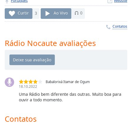
Português
Website
Time
-
-:-
Curtir
3
Ao Vivo
0
1x
Contatos
Playback
Rate
Rádio Nocaute avaliações
Chapters
Chapters
Descriptions
descriptions
Babalorixá Itamar de Ogum
off
,
18.10.2022
selected
Uma Rádio bem diferente das outras. Muito boa para
ouvir a todo momento.
Subtitles
subtitles
Contatos
settings
,
opens