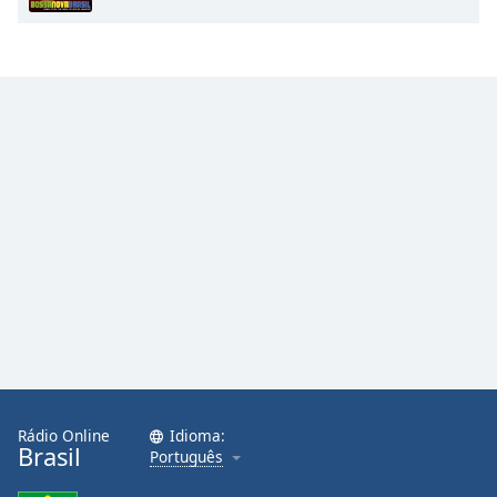
Family
Reset
Done
Close
Modal
Dialog
End
of
dialog
window.
Rádio Online
Idioma:
Brasil
Português