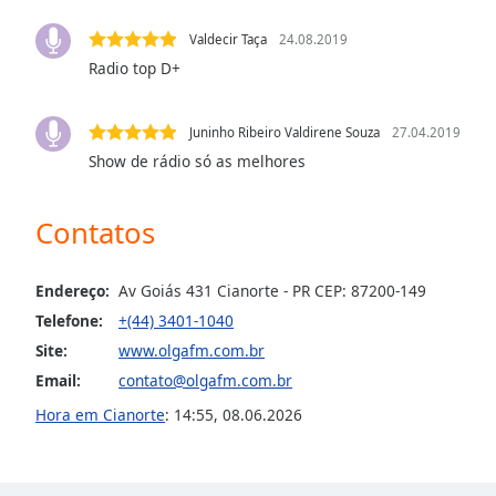
the
Valdecir Taça
24.08.2019
window.
Radio top D+
Text
Color
Juninho Ribeiro Valdirene Souza
27.04.2019
Show de rádio só as melhores
Opacity
Contatos
Text
Background
Endereço:
Av Goiás 431 Cianorte - PR CEP: 87200-149
Color
Telefone:
+(44) 3401-1040
Site:
www.olgafm.com.br
Opacity
Email:
contato@olgafm.com.br
Hora em Cianorte
:
14:55
,
08.06.2026
Caption
Area
Background