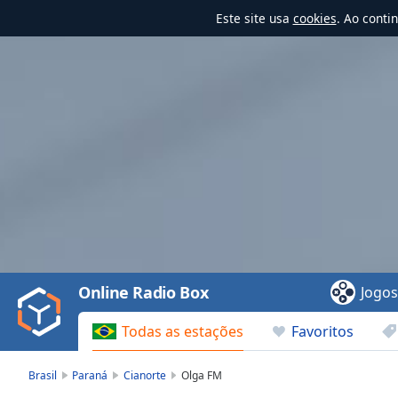
Este site usa
cookies
. Ao conti
Video
Player
is
loading.
Play
Video
Online Radio Box
Jogo
Play
Skip
Todas as estações
Favoritos
Backward
Skip
Forward
Brasil
Paraná
Cianorte
Olga FM
Mute