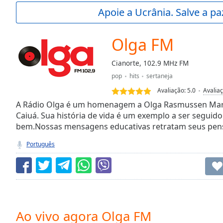
Current
Apoie a Ucrânia. Salve a p
Time
0:00
/
Duration
-:-
Olga FM
Loaded
:
0.00%
Cianorte, 102.9 MHz FM
0:00
pop
hits
sertaneja
Stream
Type
LIVE
Avaliação:
5.0
Avalia
Seek to
A Rádio Olga é um homenagem a Olga Rasmussen Mara
live,
Caiuá. Sua história de vida é um exemplo a ser seguid
currently
bem.Nossas mensagens educativas retratam seus pens
behind
live
LIVE
Remaining
Português
Time
-
-:-
1x
Playback
Rate
Ao vivo agora Olga FM