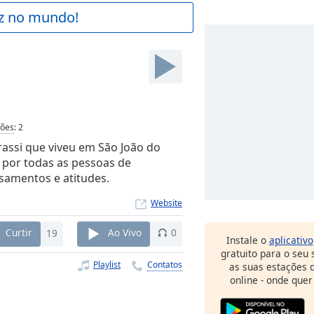
az no mundo!
ções
:
2
ssi que viveu em São João do
o por todas as pessoas de
amentos e atitudes.
Website
Curtir
19
Ao Vivo
0
Instale o
aplicativo
gratuito para o seu
Playlist
Contatos
as suas estações d
online - onde quer