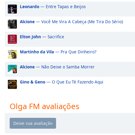
Audio
Leonardo
— Entre Tapas e Beijos
Track
Picture-
Alcione
— Você Me Vira A Cabeça (Me Tira Do Sério)
in-
Picture
Fullscreen
Elton John
— Sacrifice
This
is
Martinho da Vila
— Pra Que Dinheiro?
a
modal
Alcione
— Não Deixe o Samba Morrer
window.
Beginning
Gino & Geno
— O Que Eu Tè Fazendo Aqui
of
dialog
window.
Olga FM avaliações
Escape
will
cancel
and
close