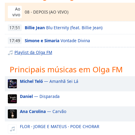
Chapters
Ao
08 - DEPOIS (AO VIVO)
Chapters
vivo
Descriptions
Billie Jean
Blu Eternity (feat. Billie Jean)
17:51
descriptions
Simone e Simaria
Vontade Divina
17:49
off
,
selected
Playlist da Olga FM
Subtitles
Principais músicas em Olga FM
subtitles
settings
,
Michel Teló
— Amanhã Sei Lá
opens
subtitles
Daniel
— Disparada
settings
dialog
Ana Carolina
— Carvão
subtitles
off
,
selected
FLOR - JORGE E MATEUS - PODE CHORAR