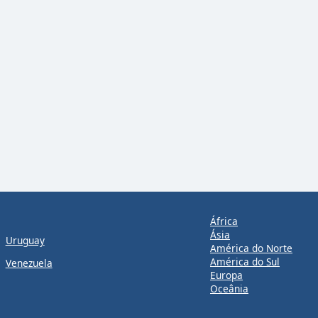
África
Ásia
Uruguay
América do Norte
América do Sul
Venezuela
Europa
Oceânia