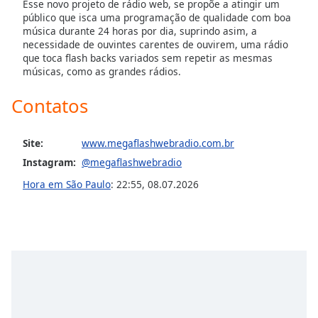
Esse novo projeto de rádio web, se propõe a atingir um
Opacity
público que isca uma programação de qualidade com boa
música durante 24 horas por dia, suprindo asim, a
necessidade de ouvintes carentes de ouvirem, uma rádio
que toca flash backs variados sem repetir as mesmas
Caption
músicas, como as grandes rádios.
Area
Background
Contatos
Color
Site:
www.megaflashwebradio.com.br
Opacity
Instagram:
@megaflashwebradio
Hora em São Paulo
:
22:55
,
08.07.2026
Font
Size
Text
Edge
Style
Font