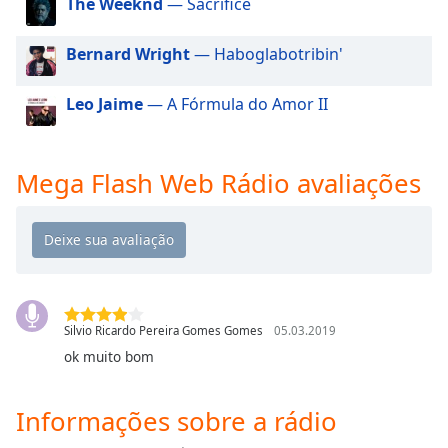
The Weeknd
— Sacrifice
dialog
window.
Bernard Wright
— Haboglabotribin'
Escape
will
cancel
Leo Jaime
— A Fórmula do Amor II
and
close
the
Mega Flash Web Rádio avaliações
window.
Text
Color
Opacity
Silvio Ricardo Pereira Gomes Gomes
05.03.2019
ok muito bom
Text
Background
Informações sobre a rádio
Color