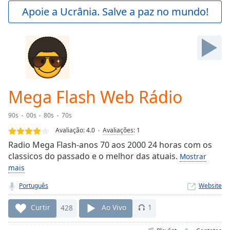
Play
Apoie a Ucrânia. Salve a paz no mundo!
Video
Play
Skip
Backward
Skip
Forward
Mute
Current
Mega Flash Web Rádio
Time
0:00
/
90s
00s
80s
70s
Duration
-:-
Avaliação:
4.0
Avaliações
:
1
Loaded
:
Radio Mega Flash-anos 70 aos 2000 24 horas com os
0.00%
classicos do passado e o melhor das atuais.
Stream
Mostrar
Type
LIVE
mais
Seek to
Português
Website
live,
currently
behind
Curtir
428
Ao Vivo
1
live
LIVE
Remaining