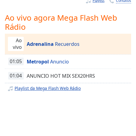
Playlist
Contatos
Time
-
-:-
Ao vivo agora Mega Flash Web
1x
Rádio
Playback
Rate
Ao
Adrenalina
Recuerdos
Chapters
vivo
Chapters
01:05
Metropol
Anuncio
Descriptions
01:04
ANUNCIO HOT MIX SEX20HRS
descriptions
off
,
Playlist da Mega Flash Web Rádio
selected
Subtitles
subtitles
settings
,
opens