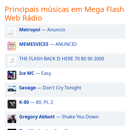
subtitles
Principais músicas em Mega Flash
settings
dialog
Web Rádio
subtitles
off
,
Metropol
— Anuncio
selected
MEMESVICES
— ANUNCIO
Audio
Track
THE FLASH BACK IS HERE 70 80 90 2000
Picture-
in-
Picture
Ice MC
— Easy
Fullscreen
This
Savage
— Don't Cry Tonight
is
a
modal
K-80
— 80, Pt. 2
window.
Gregory Abbott
— Shake You Down
Beginning
of