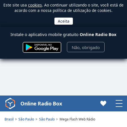
Este site usa
cookies
. Ao continuar utilizando o site, você está de
acordo com a nossa política de utilização de cookies.
Instale o aplicativo mobile gratuito
Online Radio Box
Não, obrigado
Online Radio Box
Video
Player
is
Brasil
São Paulo
São Paulo
Mega Flash Web Rádio
loading.