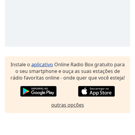
Family
Reset
Done
Close
Modal
Dialog
End
of
Instale o
aplicativo
Online Radio Box gratuito para
dialog
o seu smartphone e ouça as suas estações de
window.
rádio favoritas online - onde quer que você esteja!
outras opções