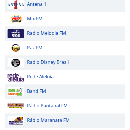
Antena 1
Opacity
Mix FM
Caption
Area
Radio Melodia FM
Background
Color
Paz FM
Opacity
Radio Disney Brasil
Rede Aleluia
Font
Size
Band FM
Text
Rádio Pantanal FM
Edge
Style
Rádio Maranata FM
Font