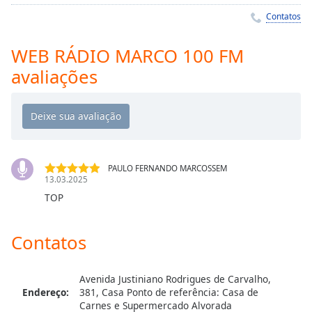
Time
-
Contatos
-:-
1x
WEB RÁDIO MARCO 100 FM
Playback
avaliações
Rate
Chapters
Chapters
Descriptions
PAULO FERNANDO MARCOSSEM
13.03.2025
descriptions
TOP
off
,
selected
Contatos
Subtitles
subtitles
Avenida Justiniano Rodrigues de Carvalho,
settings
,
Endereço:
381, Casa Ponto de referência: Casa de
opens
Carnes e Supermercado Alvorada