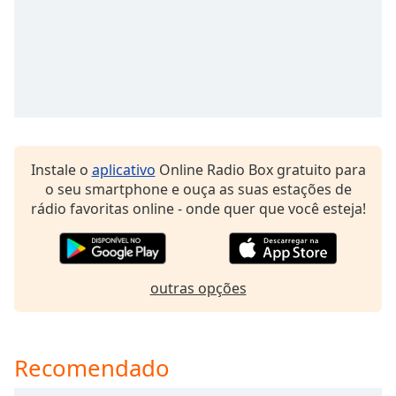
dialog
window.
Escape
will
cancel
and
close
the
window.
Instale o
aplicativo
Online Radio Box gratuito para
o seu smartphone e ouça as suas estações de
Text
rádio favoritas online - onde quer que você esteja!
Color
Opacity
outras opções
Text
Background
Recomendado
Color