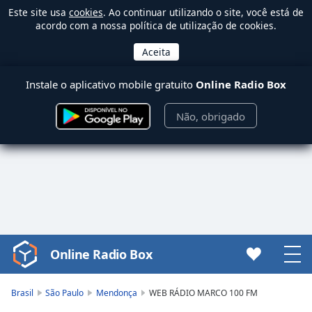
Este site usa
cookies
. Ao continuar utilizando o site, você está de
acordo com a nossa política de utilização de cookies.
Instale o aplicativo mobile gratuito
Online Radio Box
Não, obrigado
Online Radio Box
Video
Player
is
Brasil
São Paulo
Mendonça
WEB RÁDIO MARCO 100 FM
loading.