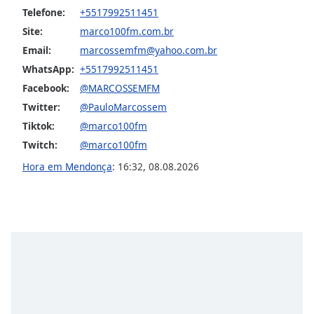
subtitles
Telefone:
+5517992511451
settings
Site:
marco100fm.com.br
dialog
subtitles
Email:
marcossemfm@yahoo.com.br
off
,
WhatsApp:
+5517992511451
selected
Facebook:
@MARCOSSEMFM
Twitter:
@PauloMarcossem
Audio
Track
Tiktok:
@marco100fm
Twitch:
@marco100fm
Picture-
in-
Hora em Mendonça
:
16:32
,
08.08.2026
Picture
Fullscreen
This
is
a
modal
window.
Beginning
of