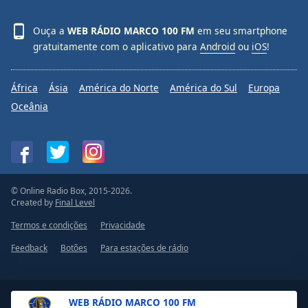
Ouça a
WEB RÁDIO MARCO 100 FM
em seu smartphone
gratuitamente com o aplicativo para
Android
ou
iOS
!
África
Ásia
América do Norte
América do Sul
Europa
Oceânia
© Online Radio Box, 2015-2026.
Created by
Final Level
Termos e condições
Privacidade
Feedback
Botões
Para estações de rádio
WEB RÁDIO MARCO 100 FM