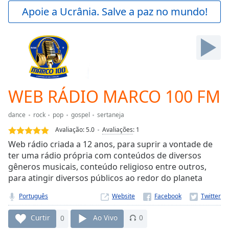
Play
Apoie a Ucrânia. Salve a paz no mundo!
Video
Play
Skip
Backward
Skip
Forward
Mute
Current
WEB RÁDIO MARCO 100 FM
Time
0:00
/
dance
rock
pop
gospel
sertaneja
Duration
-:-
Avaliação:
5.0
Avaliações
:
1
Loaded
:
Web rádio criada a 12 anos, para suprir a vontade de
0.00%
ter uma rádio própria com conteúdos de diversos
Stream
gêneros musicais, conteúdo religioso entre outros,
Type
LIVE
para atingir diversos públicos ao redor do planeta
Seek to
live,
currently
Português
Website
behind
live
LIVE
Curtir
0
Ao Vivo
0
Remaining