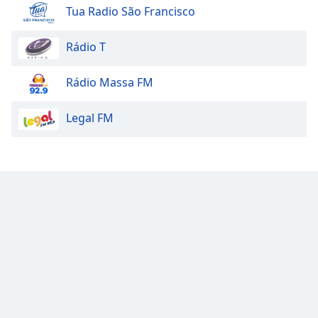
Tua Radio São Francisco
Family
Rádio T
Reset
Done
Rádio Massa FM
Close
Modal
Dialog
Legal FM
End
of
dialog
window.