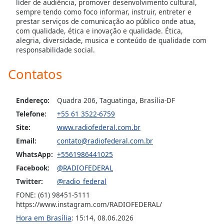
líder de audiência, promover desenvolvimento cultural,
sempre tendo como foco informar, instruir, entreter e
Opacity
prestar serviços de comunicação ao público onde atua,
com qualidade, ética e inovação e qualidade. Ética,
alegria, diversidade, musica e conteúdo de qualidade com
Caption
responsabilidade social.
Area
Background
Contatos
Color
Endereço:
Quadra 206, Taguatinga, Brasília-DF
Opacity
Telefone:
+55 61 3522-6759
Site:
www.radiofederal.com.br
Font
Email:
contato@radiofederal.com.br
Size
WhatsApp:
+5561986441025
Facebook:
@RADIOFEDERAL
Text
Twitter:
@radio_federal
Edge
Style
FONE: (61) 98451-5111
https://www.instagram.com/RADIOFEDERAL/
Hora em Brasília
:
15:14
,
08.06.2026
Font