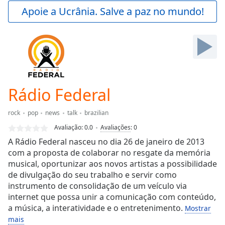
Play
Apoie a Ucrânia. Salve a paz no mundo!
Video
Play
Skip
Backward
Skip
Forward
Mute
Current
Rádio Federal
Time
0:00
/
rock
pop
news
talk
brazilian
Duration
-:-
Avaliação:
0.0
Avaliações
:
0
Loaded
:
A Rádio Federal nasceu no dia 26 de janeiro de 2013
0.00%
com a proposta de colaborar no resgate da memória
Stream
musical, oportunizar aos novos artistas a possibilidade
Type
LIVE
de divulgação do seu trabalho e servir como
Seek to
live,
instrumento de consolidação de um veículo via
currently
internet que possa unir a comunicação com conteúdo,
behind
live
a música, a interatividade e o entretenimento.
LIVE
Mostrar
Remaining
mais