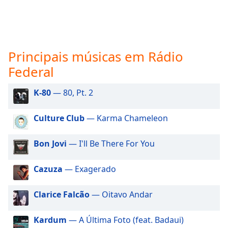
subtitles
settings
dialog
subtitles
off
,
Principais músicas em Rádio
selected
Federal
Audio
Track
K-80
— 80, Pt. 2
Picture-
in-
Culture Club
— Karma Chameleon
Picture
Fullscreen
This
Bon Jovi
— I'll Be There For You
is
a
Cazuza
— Exagerado
modal
window.
Clarice Falcão
— Oitavo Andar
Beginning
Kardum
— A Última Foto (feat. Badaui)
of