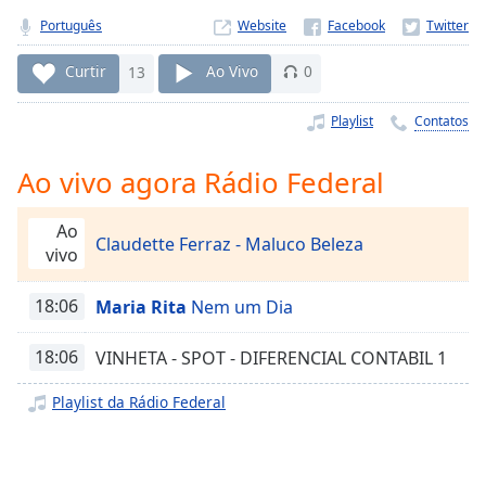
Time
-
Português
Website
-:-
Curtir
13
Ao Vivo
0
1x
Playback
Playlist
Contatos
Rate
Chapters
Ao vivo agora Rádio Federal
Chapters
Ao
Claudette Ferraz - Maluco Beleza
Descriptions
vivo
descriptions
18:06
Maria Rita
Nem um Dia
off
,
selected
18:06
VINHETA - SPOT - DIFERENCIAL CONTABIL 1
Subtitles
Playlist da Rádio Federal
subtitles
settings
,
opens