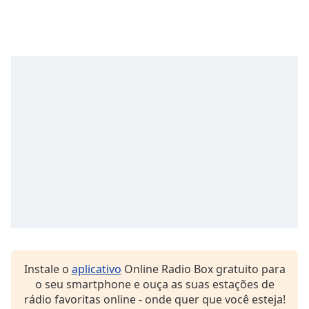
Family
Reset
Done
Close
Modal
Dialog
End
of
dialog
window.
Instale o
aplicativo
Online Radio Box gratuito para
o seu smartphone e ouça as suas estações de
rádio favoritas online - onde quer que você esteja!