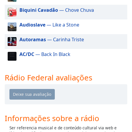
dialog
window.
Biquini Cavadão
— Chove Chuva
Escape
will
Audioslave
— Like a Stone
cancel
and
Autoramas
— Carinha Triste
close
the
AC/DC
— Back In Black
window.
Text
Color
Rádio Federal avaliações
Opacity
Text
Background
Informações sobre a rádio
Color
Ser referencia musical e de conteúdo cultural via web e