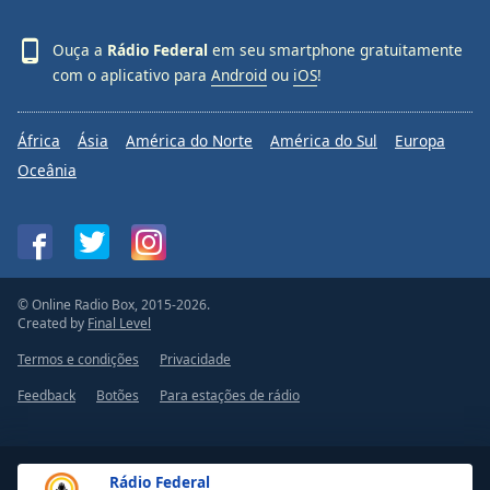
Ouça a
Rádio Federal
em seu smartphone gratuitamente
com o aplicativo para
Android
ou
iOS
!
África
Ásia
América do Norte
América do Sul
Europa
Oceânia
© Online Radio Box, 2015-2026.
Created by
Final Level
Termos e condições
Privacidade
Feedback
Botões
Para estações de rádio
Rádio Federal