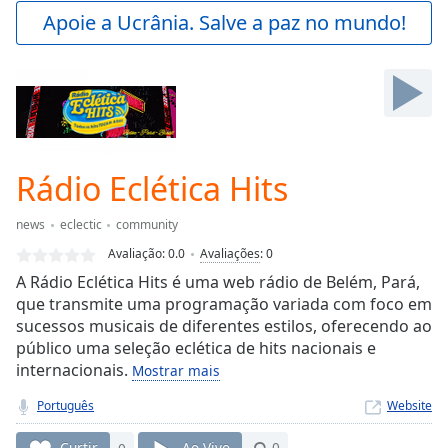
Play
Apoie a Ucrânia. Salve a paz no mundo!
Video
Play
Skip
Backward
Skip
Forward
Mute
Current
Rádio Eclética Hits
Time
0:00
/
news
eclectic
community
Duration
-:-
Avaliação:
0.0
Avaliações
:
0
Loaded
:
A Rádio Eclética Hits é uma web rádio de Belém, Pará,
0.00%
que transmite uma programação variada com foco em
Stream
sucessos musicais de diferentes estilos, oferecendo ao
Type
LIVE
público uma seleção eclética de hits nacionais e
Seek to
live,
internacionais.
Mostrar mais
currently
behind
Português
Website
live
LIVE
Remaining
Curtir
0
Ao Vivo
0