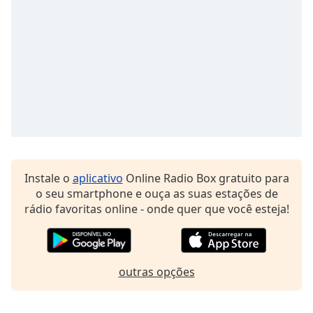
Opacity
Caption
Area
Background
Color
Opacity
Instale o
aplicativo
Online Radio Box gratuito para
Font
o seu smartphone e ouça as suas estações de
Size
rádio favoritas online - onde quer que você esteja!
Text
Edge
outras opções
Style
Font