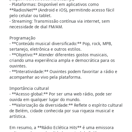
subtitles
- Plataformas: Disponível em aplicativos como
settings
**RadiosNet** (Android e iOS), permitindo acesso fácil
dialog
pelo celular ou tablet.
subtitles
- Streaming: Transmissão contínua via internet, sem
off
,
necessidade de dial FM/AM.
selected
Programação
- **Conteúdo musical diversificado:** Pop, rock, MPB,
Audio
sertanejo, eletrônica e outros estilos.
Track
- **Objetivo:** Atender diferentes gostos musicais,
criando uma experiência ampla e democrática para os
Picture-
ouvintes.
in-
Picture
- **Interatividade:** Ouvintes podem favoritar a rádio e
acompanhar ao vivo pela plataforma.
Fullscreen
This
Importância cultural
is
- **Acesso global:** Por ser uma web rádio, pode ser
a
ouvida em qualquer lugar do mundo.
modal
- **Valorização da diversidade:** Reflete o espírito cultural
window.
de Belém, cidade conhecida por sua riqueza musical e
artística.
Beginning
Em resumo, a **Rádio Eclética Hits** é uma emissora
of