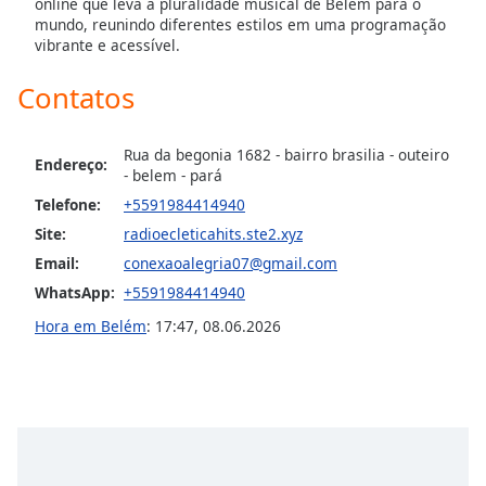
online que leva a pluralidade musical de Belém para o
dialog
mundo, reunindo diferentes estilos em uma programação
window.
vibrante e acessível.
Escape
will
Contatos
cancel
and
close
Rua da begonia 1682 - bairro brasilia - outeiro
Endereço:
- belem - pará
the
window.
Telefone:
+5591984414940
Site:
radioecleticahits.ste2.xyz
Text
Email:
conexaoalegria07@gmail.com
Color
WhatsApp:
+5591984414940
Hora em Belém
:
17:47
,
08.06.2026
Opacity
Text
Background
Color