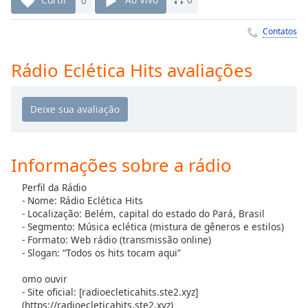
Time
-
-:-
Contatos
1x
Rádio Eclética Hits avaliações
Playback
Rate
Chapters
Chapters
Descriptions
Informações sobre a rádio
descriptions
Perfil da Rádio
off
,
- Nome: Rádio Eclética Hits
selected
- Localização: Belém, capital do estado do Pará, Brasil
- Segmento: Música eclética (mistura de gêneros e estilos)
- Formato: Web rádio (transmissão online)
Subtitles
- Slogan: “Todos os hits tocam aqui”
subtitles
omo ouvir
settings
,
- Site oficial: [radioecleticahits.ste2.xyz]
opens
(https://radioecleticahits.ste2.xyz)