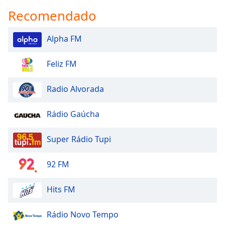
Family
Recomendado
Alpha FM
Reset
Done
Feliz FM
Close
Modal
Dialog
Radio Alvorada
End
of
dialog
Rádio Gaúcha
window.
Super Rádio Tupi
92 FM
Hits FM
Rádio Novo Tempo