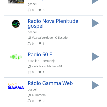
dialog
gospel
window.
0
0
Escape
will
Radio Nova Plenitude
cancel
gospel
and
gospel
close
Voz da Verdade - O Escudo
the
0
1
window.
Radio 50 E
Text
Color
brazilian
sertaneja
viola brasil fds bloco01
0
1
Opacity
Rádio Gamma Web
Text
gospel
Background
O Homem
Color
0
0