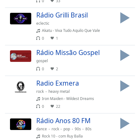
0
33
Time
-
-:-
Rádio Grilli Brasil
1x
eclectic
Playback
Akatu - Viva Tudo Aquilo Que Vale
Rate
0
1
Chapters
Rádio Missão Gospel
Chapters
gospel
0
2
Descriptions
Radio Exmera
descriptions
off
,
rock
heavy metal
selected
Iron Maiden - Wildest Dreams
0
22
Subtitles
Rádio Anos 80 FM
subtitles
settings
,
dance
rock
pop
90s
80s
opens
Rock 10 - com Ruy Balla