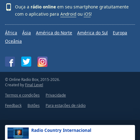
Ouça a
rádio online
em seu smartphone gratuitamente
com o aplicativo para
Android
ou
iOS
!
África
Ásia
América do Norte
América do Sul
Europa
Oceânia
© Online Radio Box, 2015-2026.
Created by
Final Level
Termos e condições
Privacidade
Feedback
Botões
Para estações de rádio
Radio Country Internacional