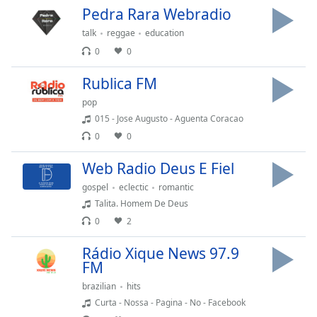
Pedra Rara Webradio
Opacity
talk
reggae
education
0
0
Caption
Area
Rublica FM
Background
pop
Color
015 - Jose Augusto - Aguenta Coracao
0
0
Opacity
Web Radio Deus E Fiel
Font
gospel
eclectic
romantic
Size
Talita. Homem De Deus
0
2
Text
Rádio Xique News 97.9
Edge
FM
Style
brazilian
hits
Curta - Nossa - Pagina - No - Facebook
Font