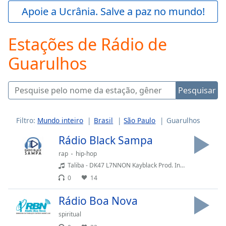
Play
Apoie a Ucrânia. Salve a paz no mundo!
Video
Play
Estações de Rádio de
Skip
Backward
Guarulhos
Skip
Forward
Mute
Current
Pesquisar
Time
0:00
/
Duration
-:-
Filtro:
Mundo inteiro
Brasil
São Paulo
Guarulhos
Loaded
:
Rádio Black Sampa
0.00%
Stream
rap
hip-hop
Type
LIVE
Taliba - DK47 L7NNON Kayblack Prod. Indio
Seek to
0
14
live,
currently
Rádio Boa Nova
behind
live
LIVE
spiritual
Remaining