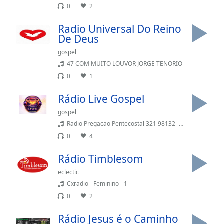
subtitles
0
2
settings
dialog
Radio Universal Do Reino
subtitles
De Deus
off
,
gospel
selected
47 COM MUITO LOUVOR JORGE TENORIO
0
1
Audio
Track
Rádio Live Gospel
Picture-
in-
gospel
Picture
Radio Pregacao Pentecostal 321 98132 - 6661
Fullscreen
0
4
This
is
Rádio Timblesom
a
modal
eclectic
window.
Cxradio - Feminino - 1
0
2
Beginning
Rádio Jesus é o Caminho
of