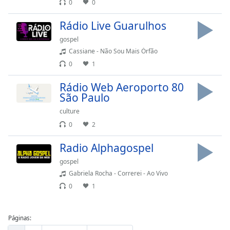
0
0
Family
Rádio Live Guarulhos
gospel
Reset
Cassiane - Não Sou Mais Órfão
Done
0
1
Close
Modal
Dialog
Rádio Web Aeroporto 80
End
São Paulo
of
culture
dialog
window.
0
2
Radio Alphagospel
gospel
Gabriela Rocha - Correrei - Ao Vivo
0
1
Páginas: