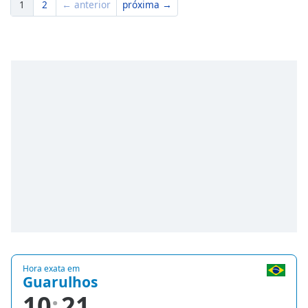
1
2
← anterior
próxima →
Hora exata em
Guarulhos
10
21