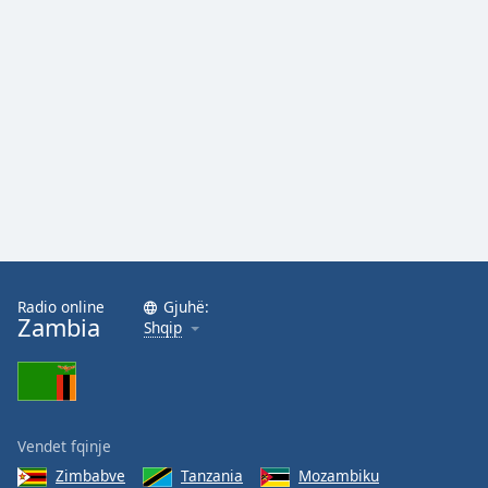
Family
Reset
Done
Close
Modal
Dialog
End
of
dialog
window.
Radio online
Gjuhë:
Zambia
Shqip
Vendet fqinje
Zimbabve
Tanzania
Mozambiku