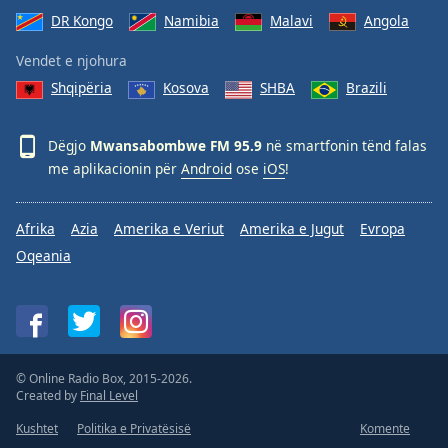
DR Kongo
Namibia
Malavi
Angola
Vendet e njohura
Shqipëria
Kosova
SHBA
Brazili
Dëgjo
Mwansabombwe FM 95.9
në smartfonin tënd falas
me aplikacionin për
Android
ose
iOS
!
Afrika
Azia
Amerika e Veriut
Amerika e Jugut
Evropa
Oqeania
© Online Radio Box, 2015-2026.
Created by
Final Level
Kushtet
Politika e Privatësisë
Komente