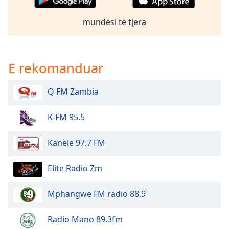
dialog
window.
mundësi të tjera
Escape
will
cancel
and
E rekomanduar
close
the
Q FM Zambia
window.
K-FM 95.5
Text
Color
Kanele 97.7 FM
Opacity
Elite Radio Zm
Text
Mphangwe FM radio 88.9
Background
Color
Radio Mano 89.3fm