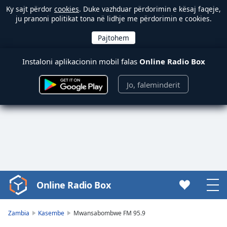
Ky sajt përdor
cookies
. Duke vazhduar përdorimin e kësaj faqeje,
ju pranoni politikat tona në lidhje me përdorimin e cookies.
Instaloni aplikacionin mobil falas
Online Radio Box
Jo, faleminderit
Online Radio Box
Video
Player
is
Zambia
Kasembe
Mwansabombwe FM 95.9
loading.