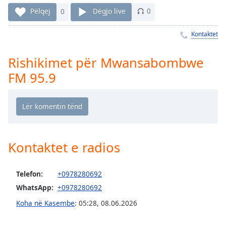
Time
-
Pëlqej
0
Dëgjo live
0
-:-
Kontaktet
1x
Playback
Rate
Rishikimet për Mwansabombwe
FM 95.9
Chapters
Chapters
Descriptions
descriptions
Kontaktet e radios
off
,
selected
Telefon:
+0978280692
Subtitles
WhatsApp:
+0978280692
subtitles
Koha në Kasembe
:
05:28
,
08.06.2026
settings
,
opens