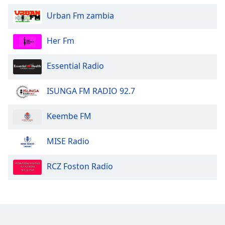
Opacity
Urban Fm zambia
Her Fm
Caption
Area
Background
Essential Radio
Color
ISUNGA FM RADIO 92.7
Opacity
Keembe FM
Font
MISE Radio
Size
RCZ Foston Radio
Text
Edge
Style
Font