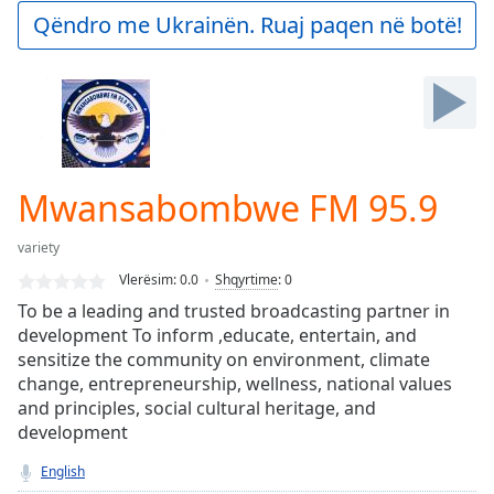
Play
Qëndro me Ukrainën. Ruaj paqen në botë!
Video
Play
Skip
Backward
Skip
Forward
Mute
Current
Mwansabombwe FM 95.9
Time
0:00
/
variety
Duration
-:-
Vlerësim:
0.0
Shqyrtime
:
0
Loaded
:
To be a leading and trusted broadcasting partner in
0.00%
development To inform ,educate, entertain, and
Stream
sensitize the community on environment, climate
Type
LIVE
change, entrepreneurship, wellness, national values
Seek to
live,
and principles, social cultural heritage, and
currently
development
behind
live
LIVE
English
Remaining