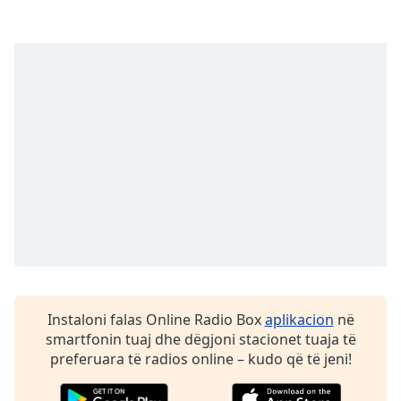
subtitles
settings
dialog
subtitles
off
,
selected
Audio
Track
Picture-
in-
Picture
Fullscreen
This
is
a
modal
Instaloni falas Online Radio Box
aplikacion
në
window.
smartfonin tuaj dhe dëgjoni stacionet tuaja të
preferuara të radios online – kudo që të jeni!
Beginning
of