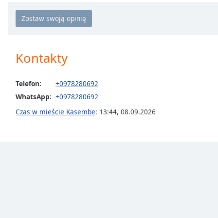
Chapters
Chapters
Descriptions
Kontakty
descriptions
off
,
selected
Telefon:
+0978280692
WhatsApp:
+0978280692
Subtitles
Czas w mieście Kasembe
:
13:44
,
08.09.2026
subtitles
settings
,
opens
subtitles
settings
dialog
subtitles
off
,
selected