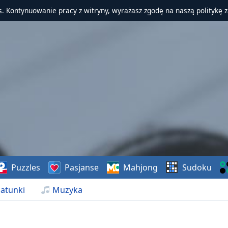
s
. Kontynuowanie pracy z witryny, wyrażasz zgodę na naszą politykę 
Puzzles
Pasjanse
Mahjong
Sudoku
atunki
Muzyka