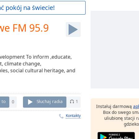
 pokój na świecie!
e FM 95.9
evelopment To inform ,educate,
, climate change,
es, social cultural heritage, and
 to
0
Słuchaj radia
1
Instałuj darmową
ap
Box do swego sma
Kontakty
uliubionę stacji
gdzieko