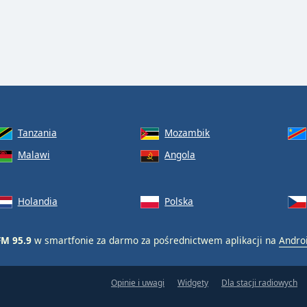
Tanzania
Mozambik
Malawi
Angola
Holandia
Polska
M 95.9
w smartfonie za darmo za pośrednictwem aplikacji na
Andro
Opinie i uwagi
Widgety
Dla stacji radiowych