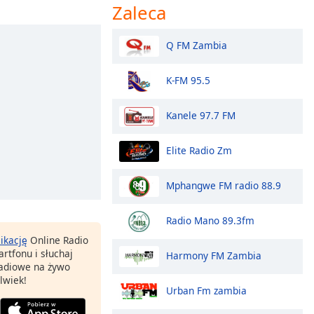
Zaleca
Q FM Zambia
K-FM 95.5
Kanele 97.7 FM
Elite Radio Zm
Mphangwe FM radio 88.9
Radio Mano 89.3fm
likację
Online Radio
rtfonu i słuchaj
Harmony FM Zambia
 radiowe na żywo
lwiek!
Urban Fm zambia