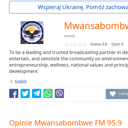
Current
Wspieraj Ukrainę. Pomóż zachować
Time
0:00
/
Duration
-:-
Mwansabombw
Loaded
:
0.00%
variety
0:00
Ocena:
0.0
Ocen
:
0
Stream
Type
To be a leading and trusted broadcasting partner in d
LIVE
entertain, and sensitize the community on environment
Seek to
live,
entrepreneurship, wellness, national values and principl
currently
development
behind
live
LIVE
English
Remaining
Time
-
Lubię
-:-
1x
Playback
Rate
Opinie Mwansabombwe FM 95.9