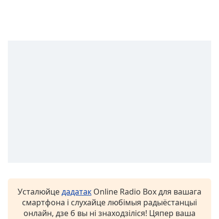
opens
subtitles
settings
dialog
subtitles
off
,
selected
Audio
Track
Picture-
in-
Picture
Fullscreen
This
is
a
modal
Усталюйце
дадатак
Online Radio Box для вашага
window.
смартфона і слухайце любімыя радыёстанцыі
онлайн, дзе б вы ні знаходзіліся! Цяпер ваша