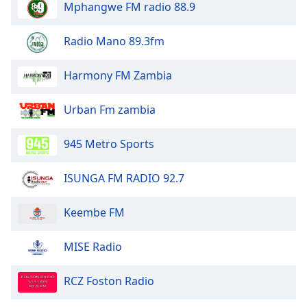
Color
Mphangwe FM radio 88.9
Radio Mano 89.3fm
Opacity
Harmony FM Zambia
Caption
Area
Urban Fm zambia
Background
Color
945 Metro Sports
Opacity
ISUNGA FM RADIO 92.7
Font
Keembe FM
Size
MISE Radio
Text
Edge
RCZ Foston Radio
Style