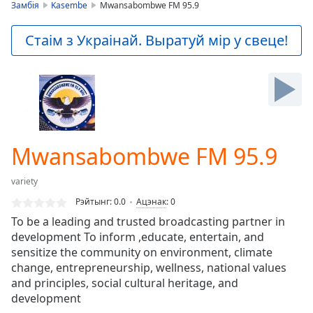
is
Замбія
Kasembe
Mwansabombwe FM 95.9
loading.
Play
Стаім з Украінай. Выратуй мір у свеце!
Video
Play
Skip
Backward
Skip
Forward
Mute
Current
Mwansabombwe FM 95.9
Time
0:00
/
variety
Duration
-:-
Рэйтынг:
0.0
Ацэнак
:
0
Loaded
:
To be a leading and trusted broadcasting partner in
0.00%
development To inform ,educate, entertain, and
Stream
sensitize the community on environment, climate
Type
LIVE
change, entrepreneurship, wellness, national values
Seek to
live,
and principles, social cultural heritage, and
currently
development
behind
live
LIVE