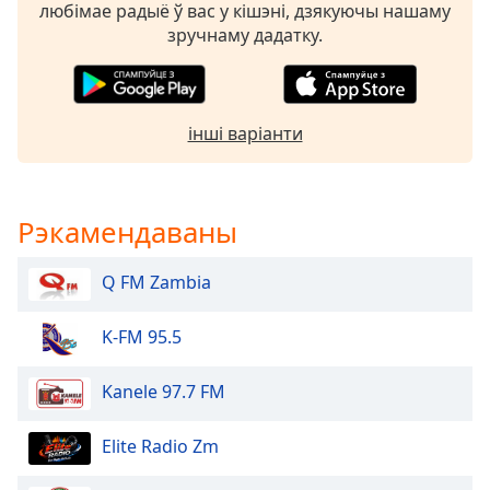
Beginning
любімае радыё ў вас у кішэні, дзякуючы нашаму
of
зручнаму дадатку.
dialog
window.
Escape
will
інші варіанти
cancel
and
close
the
Рэкамендаваны
window.
Q FM Zambia
Text
Color
K-FM 95.5
Opacity
Kanele 97.7 FM
Text
Elite Radio Zm
Background