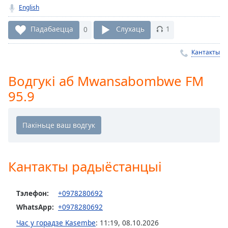
English
Remaining
Time
-
Падабаецца
0
Слухаць
1
-:-
Кантакты
1x
Playback
Rate
Водгукі аб Mwansabombwe FM
95.9
Chapters
Chapters
Descriptions
descriptions
Кантакты радыёстанцыі
off
,
selected
Тэлефон:
+0978280692
Subtitles
WhatsApp:
+0978280692
subtitles
Час у горадзе Kasembe
:
11:19
,
08.10.2026
settings
,