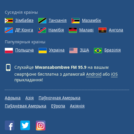
Суседнія краіны
Зімбабвэ
Танзанія
Мазамбік
ДР Конга
Намібія
Малаві
Ангола
Папулярныя краіны
Польшча
Украіна
ЗША
Бразілія
Слухайце
Mwansabombwe FM 95.9
на вашым
смартфоне бясплатна з дапамогай
Android
або
iOS
прыкладання!
Афрыка
Азія
Паўночная Амерыка
Паўднёвая Амерыка
Еўропа
Акіянія