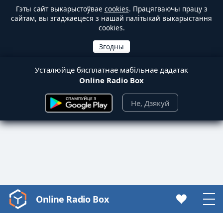
Гэты сайт выкарыстоўвае
cookies
. Працягваючы працу з
сайтам, вы згаджаецеся з нашай палітыкай выкарыстання
cookies.
Усталюйце бясплатнае мабільнае дадатак
Online Radio Box
Не, Дзякуй
Online Radio Box
Video
Player