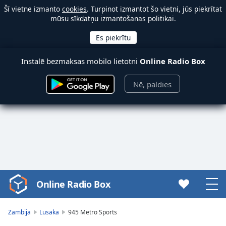
Šī vietne izmanto
cookies
. Turpinot izmantot šo vietni, jūs piekrītat
mūsu sīkdatņu izmantošanas politikai.
Instalē bezmaksas mobilo lietotni
Online Radio Box
Nē, paldies
Online Radio Box
Video
Player
is
Zambija
Lusaka
945 Metro Sports
loading.