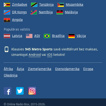
Zimbabve
Tanzānija
Mozambika
DR Kongo
Namībija
Malāvija
Angola
Populāras valstis
Latvija
ASV
Brazīlija
Vācija
Klausies
945 Metro Sports
savā viedtālrunī bez maksas,
izmantojot
Android
vai
iOS
lietotni!
Āfrika
Āzija
Ziemeļamerika
Dienvidamerika
Eiropa
Okeānija
© Online Radio Box, 2015-2026.