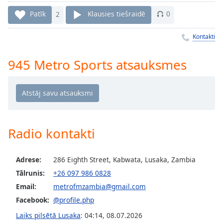
Time
-
-:-
Patīk
2
Klausies tiešraidē
0
1x
Kontakti
Playback
Rate
945 Metro Sports atsauksmes
Chapters
Chapters
Descriptions
Radio kontakti
descriptions
off
,
selected
Adrese:
286 Eighth Street, Kabwata, Lusaka, Zambia
Tālrunis:
+26 097 986 0828
Subtitles
Email:
metrofmzambia@gmail.com
subtitles
Facebook:
@profile.php
settings
,
opens
Laiks pilsētā Lusaka
:
04:14
,
08.07.2026