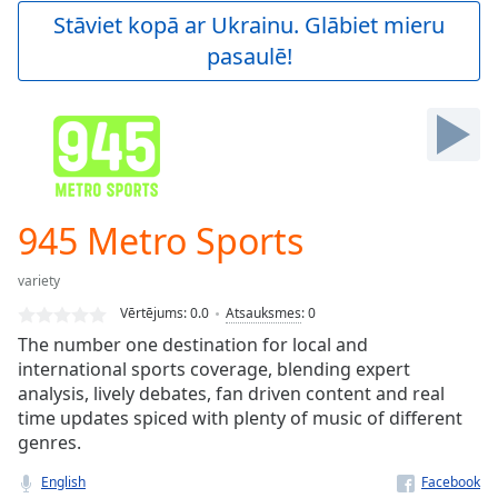
Play
Stāviet kopā ar Ukrainu. Glābiet mieru
Video
pasaulē!
Play
Skip
Backward
Skip
Forward
Mute
Current
Time
0:00
945 Metro Sports
/
Duration
-:-
variety
Loaded
:
0.00%
Vērtējums:
0.0
Atsauksmes
:
0
Stream
The number one destination for local and
Type
LIVE
international sports coverage, blending expert
Seek to
analysis, lively debates, fan driven content and real
live,
time updates spiced with plenty of music of different
currently
genres.
behind
live
LIVE
Remaining
English