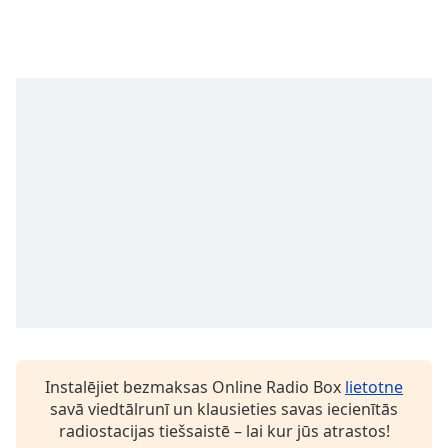
subtitles
settings
dialog
subtitles
off
,
selected
Audio
Track
Picture-
in-
Picture
Fullscreen
This
is
a
modal
window.
Instalējiet bezmaksas Online Radio Box
lietotne
savā viedtālrunī un klausieties savas iecienītās
Beginning
radiostacijas tiešsaistē – lai kur jūs atrastos!
of