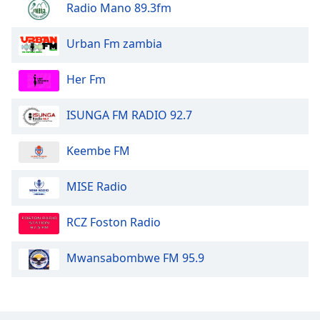
Radio Mano 89.3fm
Opacity
Urban Fm zambia
Caption
Area
Her Fm
Background
Color
ISUNGA FM RADIO 92.7
Opacity
Keembe FM
MISE Radio
Font
Size
RCZ Foston Radio
Text
Mwansabombwe FM 95.9
Edge
Style
Font