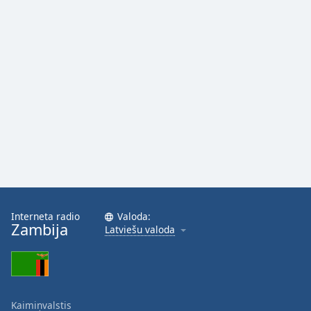
Family
Reset
Done
Close
Modal
Dialog
End
of
dialog
window.
Interneta radio
Valoda:
Zambija
Latviešu valoda
Kaimiņvalstis