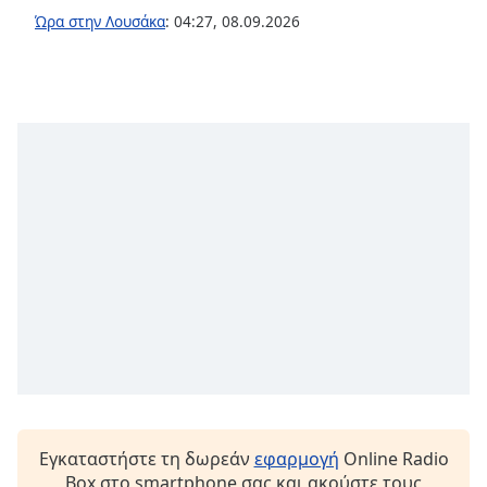
opens
Ώρα στην Λουσάκα
:
04:27
,
08.09.2026
subtitles
settings
dialog
subtitles
off
,
selected
Audio
Track
Picture-
in-
Picture
Fullscreen
This
is
a
modal
window.
Εγκαταστήστε τη δωρεάν
εφαρμογή
Online Radio
Box στο smartphone σας και ακούστε τους