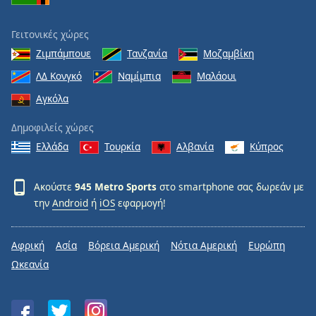
Γειτονικές χώρες
Ζιμπάμπουε
Τανζανία
Μοζαμβίκη
ΛΔ Κονγκό
Ναμίμπια
Μαλάουι
Αγκόλα
Δημοφιλείς χώρες
Ελλάδα
Τουρκία
Αλβανία
Κύπρος
Ακούστε
945 Metro Sports
στο smartphone σας δωρεάν με
την
Android
ή
iOS
εφαρμογή!
Αφρική
Ασία
Βόρεια Αμερική
Νότια Αμερική
Ευρώπη
Ωκεανία