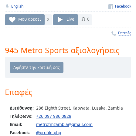
Remaining
English
Time
-
-:-
Μου αρέσει
2
Live
0
1x
Επαφές
Playback
Rate
945 Metro Sports αξιολογήσεις
Chapters
Chapters
Descriptions
Επαφές
descriptions
off
,
selected
Διεύθυνση:
286 Eighth Street, Kabwata, Lusaka, Zambia
Τηλέφωνο:
+26 097 986 0828
Subtitles
Email:
metrofmzambia@gmail.com
subtitles
Facebook:
@profile.php
settings
,