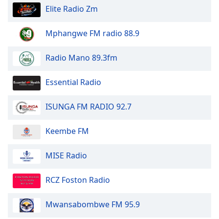
Color
Elite Radio Zm
Opacity
Mphangwe FM radio 88.9
Radio Mano 89.3fm
Caption
Area
Background
Essential Radio
Color
ISUNGA FM RADIO 92.7
Opacity
Keembe FM
Font
MISE Radio
Size
RCZ Foston Radio
Text
Edge
Mwansabombwe FM 95.9
Style