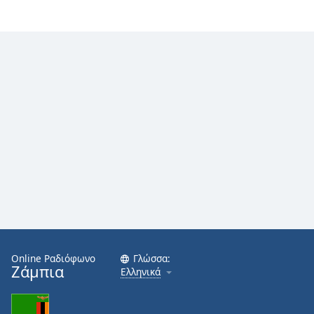
Font
Family
Reset
Done
Close
Modal
Dialog
End
of
dialog
window.
Online Ραδιόφωνο
Γλώσσα:
Ζάμπια
Ελληνικά