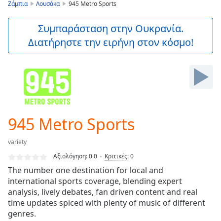
is
Ζάμπια
Λουσάκα
945 Metro Sports
loading.
Play
Συμπαράσταση στην Ουκρανία.
Video
Διατήρηστε την ειρήνη στον κόσμο!
Play
Skip
Backward
Skip
Forward
Mute
Current
Time
0:00
945 Metro Sports
/
Duration
-:-
variety
Loaded
:
0.00%
Αξιολόγηση:
0.0
Κριτικές
:
0
Stream
The number one destination for local and
Type
LIVE
international sports coverage, blending expert
Seek to
analysis, lively debates, fan driven content and real
live,
time updates spiced with plenty of music of different
currently
genres.
behind
live
LIVE