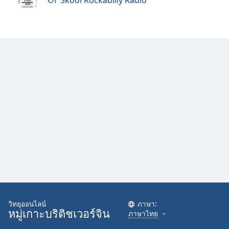
Ol' Skool Rockabilly Radio
Family
Reset
Done
Close
Modal
Dialog
End
of
dialog
window.
วิทยุออนไลน์
ภาษา:
หมู่เกาะบริติชเวอร์จิน
ภาษาไทย