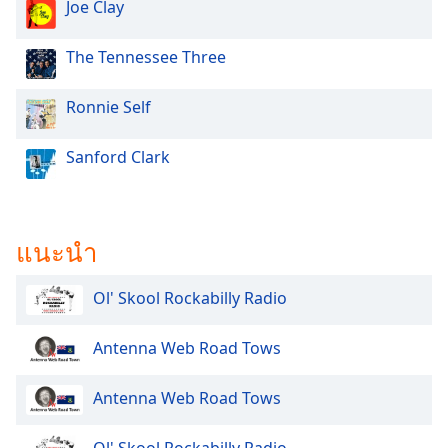
Joe Clay
Opacity
The Tennessee Three
Caption
Area
Ronnie Self
Background
Color
Sanford Clark
Opacity
แนะนำ
Font
Size
Ol' Skool Rockabilly Radio
Text
Antenna Web Road Tows
Edge
Style
Antenna Web Road Tows
Font