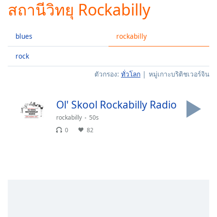
สถานีวิทยุ Rockabilly
Play
Video
Play
blues
rockabilly
Skip
Backward
Skip
rock
Forward
ตัวกรอง:
ทั่วโลก
หมู่เกาะบริติชเวอร์จิน
Mute
Current
Time
0:00
Ol' Skool Rockabilly Radio
/
Duration
-:-
rockabilly
50s
Loaded
:
0
82
0.00%
Stream
Type
LIVE
Seek to
live,
currently
behind
live
LIVE
Remaining