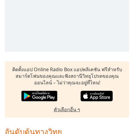
Time
-
-:-
1x
Playback
Rate
Chapters
Chapters
Descriptions
ติดตั้งแอป Online Radio Box แอปพลิเคชัน ฟรีสำหรับ
สมาร์ตโฟนของคุณและฟังสถานีวิทยุโปรดของคุณ
descriptions
ออนไลน์ – ไม่ว่าคุณจะอยู่ที่ไหน!
off
,
selected
Subtitles
ตัวเลือกอื่น ๆ
subtitles
settings
,
opens
อันดับต้นทางวิทยุ