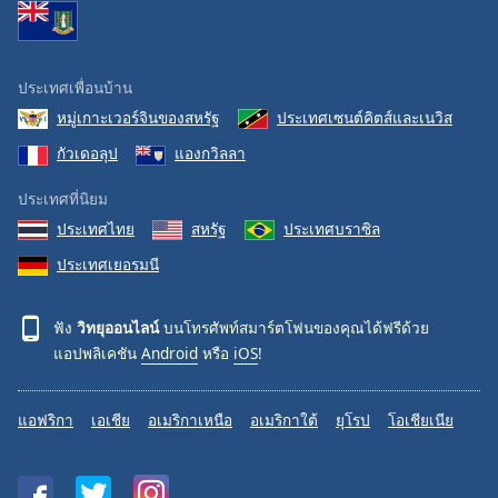
ประเทศเพื่อนบ้าน
หมู่เกาะเวอร์จินของสหรัฐ
ประเทศเซนต์คิตส์และเนวิส
กัวเดอลุป
แองกวิลลา
ประเทศที่นิยม
ประเทศไทย
สหรัฐ
ประเทศบราซิล
ประเทศเยอรมนี
ฟัง
วิทยุออนไลน์
บนโทรศัพท์สมาร์ตโฟนของคุณได้ฟรีด้วย
แอปพลิเคชัน
Android
หรือ
iOS
!
แอฟริกา
เอเชีย
อเมริกาเหนือ
อเมริกาใต้
ยุโรป
โอเชียเนีย