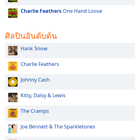
dialog
window.
Charlie Feathers
One Hand Loose
Escape
will
cancel
ศิลปินอันดับต้น
and
close
Hank Snow
the
window.
Charlie Feathers
Text
Color
Johnny Cash
Kitty, Daisy & Lewis
Opacity
The Cramps
Text
Background
Joe Bennett & The Sparkletones
Color