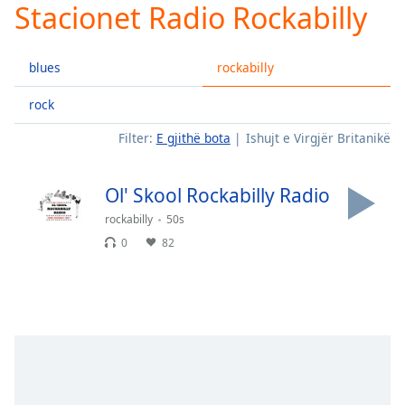
Stacionet Radio Rockabilly
Play
Video
Play
blues
rockabilly
Skip
Backward
Skip
rock
Forward
Filter:
E gjithë bota
Ishujt e Virgjër Britanikë
Mute
Current
Time
0:00
Ol' Skool Rockabilly Radio
/
Duration
-:-
rockabilly
50s
Loaded
:
0
82
0.00%
Stream
Type
LIVE
Seek to
live,
currently
behind
live
LIVE
Remaining