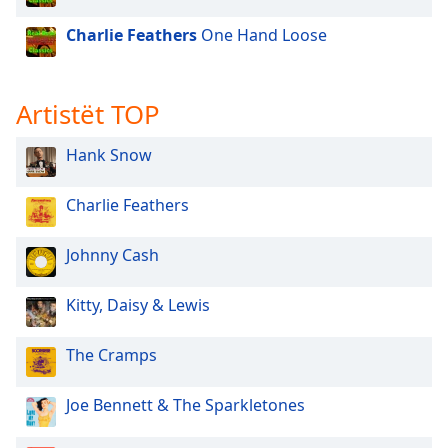
dialog
window.
Charlie Feathers
One Hand Loose
Escape
will
cancel
Artistët TOP
and
close
Hank Snow
the
window.
Charlie Feathers
Text
Color
Johnny Cash
Kitty, Daisy & Lewis
Opacity
The Cramps
Text
Background
Joe Bennett & The Sparkletones
Color