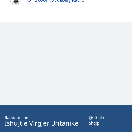
Ol' Skool Rockabilly Radio
Family
Reset
Done
Close
Modal
Dialog
End
of
dialog
window.
Radio online
Gjuhë:
Ishujt e Virgjër Britanikë
Shqip