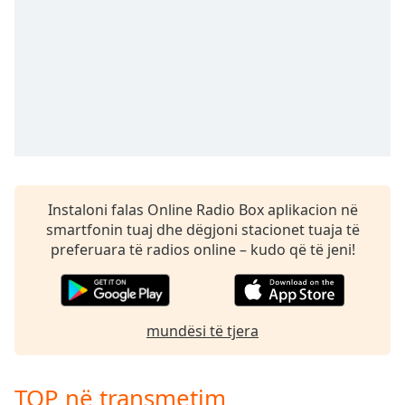
Time
-
-:-
1x
Playback
Rate
Chapters
Chapters
Descriptions
Instaloni falas Online Radio Box aplikacion në
smartfonin tuaj dhe dëgjoni stacionet tuaja të
descriptions
preferuara të radios online – kudo që të jeni!
off
,
selected
Subtitles
mundësi të tjera
subtitles
settings
,
opens
TOP në transmetim