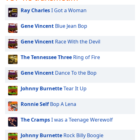
subtitles
settings
Ray Charles
I Got a Woman
dialog
subtitles
Gene Vincent
Blue Jean Bop
off
,
selected
Gene Vincent
Race With the Devil
Audio
Track
The Tennessee Three
Ring of Fire
Picture-
in-
Gene Vincent
Dance To the Bop
Picture
Fullscreen
This
Johnny Burnette
Tear It Up
is
a
Ronnie Self
Bop A Lena
modal
window.
The Cramps
I was a Teenage Werewolf
Beginning
Johnny Burnette
Rock Billy Boogie
of