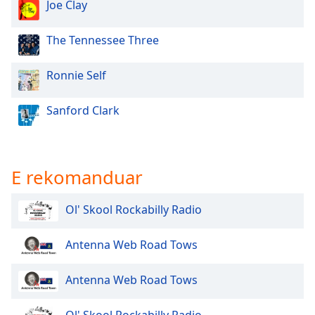
Joe Clay
Opacity
The Tennessee Three
Caption
Area
Ronnie Self
Background
Color
Sanford Clark
Opacity
E rekomanduar
Font
Size
Ol' Skool Rockabilly Radio
Text
Antenna Web Road Tows
Edge
Style
Antenna Web Road Tows
Font