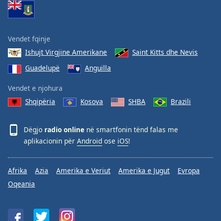
Vendet fqinje
Ishujt Virgjine Amerikane
Saint Kitts dhe Nevis
Guadelupë
Anguilla
Vendet e njohura
Shqipëria
Kosova
SHBA
Brazili
Dëgjo
radio online
në smartfonin tënd falas me
aplikacionin për
Android
ose
iOS
!
Afrika
Azia
Amerika e Veriut
Amerika e Jugut
Evropa
Oqeania