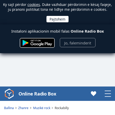
Ky sajt përdor
cookies
. Duke vazhduar përdorimin e kësaj faqeje,
ju pranoni politikat tona në lidhje me përdorimin e cookies.
Instaloni aplikacionin mobil falas
Online Radio Box
Jo, faleminderit
Online Radio Box
Video
Player
is
Ballina
Zhanre
Muzikë rock
Rockabilly
loading.