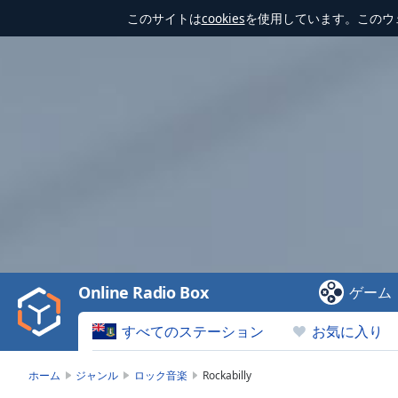
このサイトは
cookies
を使用しています。このウ
Video
Player
is
loading.
Play
Video
Online Radio Box
ゲーム
Play
Skip
すべてのステーション
お気に入り
Backward
Skip
Forward
ホーム
ジャンル
ロック音楽
Rockabilly
Mute