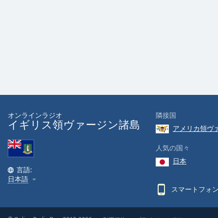
Color
Opacity
Font
Size
Text
Edge
オンラインラジオ
隣接国
Style
イギリス領ヴァージン諸島
アメリカ領ヴァー
Font
人気の国々
Family
日本
言語:
日本語
Reset
スマートフォ
Done
Close
Modal