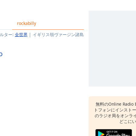
rockabilly
ルター:
全世界
イギリス領ヴァージン諸島
o
無料のOnline Radi
トフォンにインスト
のラジオ局をオンライ
どこに