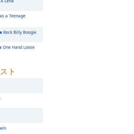
A Lena
as a Teenage
e
Rock Billy Boogie
s
One Hand Loose
ィスト
s
ewis