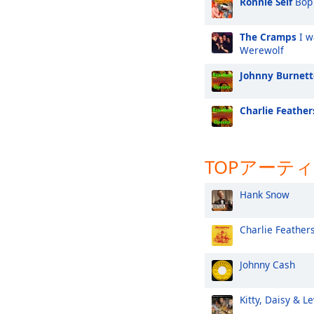
Ronnie Self
Bop 
The Cramps
I w
Werewolf
Johnny Burnett
Charlie Feather
TOPアーテ
Hank Snow
Charlie Feather
Johnny Cash
Kitty, Daisy & L