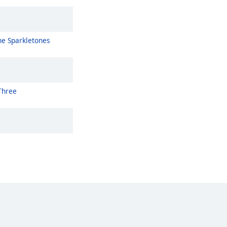
he Sparkletones
Three