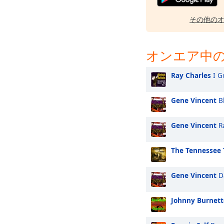
その他の
オンエア中の
Ray Charles
I G
Gene Vincent
Bl
Gene Vincent
Ra
The Tennessee 
Gene Vincent
Da
Johnny Burnett