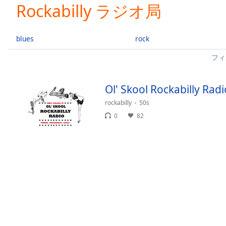
Current
Rockabilly ラジオ局
Time
0:00
/
Duration
-:-
blues
rock
Loaded
:
フィ
0.00%
0:00
Stream
Ol' Skool Rockabilly Radi
Type
LIVE
rockabilly
50s
Seek to
live,
0
82
currently
behind
live
LIVE
Remaining
Time
-
-:-
1x
Playback
Rate