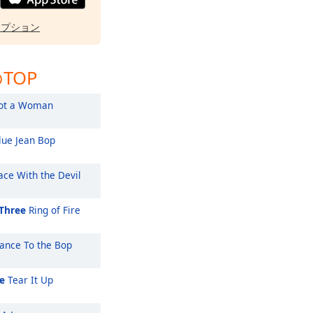
オプション
TOP
ot a Woman
ue Jean Bop
ce With the Devil
Three
Ring of Fire
nce To the Bop
e
Tear It Up