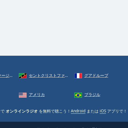
ジン諸島
セントクリストファー・ネイビス
グアドループ
アメリカ
ブラジル
ンで
オンラインラジオ
を無料で聴こう！
Android
または
iOS
アプリで！