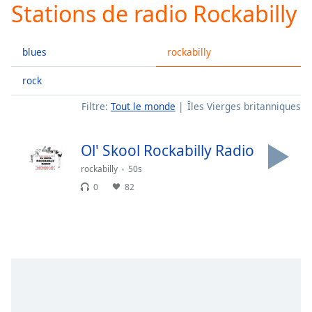
Stations de radio Rockabilly
Play
Video
Play
blues
rockabilly
Skip
Backward
Skip
rock
Forward
Filtre:
Tout le monde
Îles Vierges britanniques
Mute
Current
Time
0:00
Ol' Skool Rockabilly Radio
/
Duration
-:-
rockabilly
50s
Loaded
:
0
82
0.00%
Stream
Type
LIVE
Seek to
live,
currently
behind
live
LIVE
Remaining