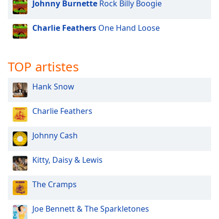
Johnny Burnette
Rock Billy Boogie
dialog
window.
Escape
Charlie Feathers
One Hand Loose
will
cancel
and
TOP artistes
close
the
Hank Snow
window.
Charlie Feathers
Text
Color
Johnny Cash
Opacity
Kitty, Daisy & Lewis
Text
The Cramps
Background
Color
Joe Bennett & The Sparkletones