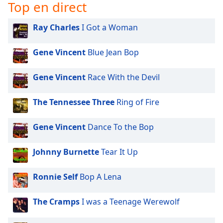
subtitles
Top en direct
settings
dialog
Ray Charles
I Got a Woman
subtitles
off
,
Gene Vincent
Blue Jean Bop
selected
Gene Vincent
Race With the Devil
Audio
Track
The Tennessee Three
Ring of Fire
Picture-
in-
Picture
Gene Vincent
Dance To the Bop
Fullscreen
This
is
Johnny Burnette
Tear It Up
a
modal
Ronnie Self
Bop A Lena
window.
The Cramps
I was a Teenage Werewolf
Beginning
of