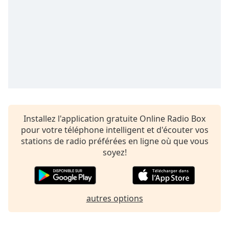
Time
-
-:-
1x
Playback
Rate
Chapters
Chapters
Descriptions
Installez l'application gratuite Online Radio Box
pour votre téléphone intelligent et d'écouter vos
descriptions
stations de radio préférées en ligne où que vous
off
,
soyez!
selected
Subtitles
subtitles
autres options
settings
,
opens