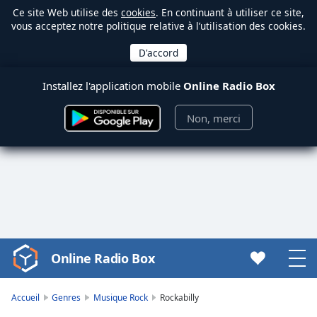
Ce site Web utilise des
cookies
. En continuant à utiliser ce site,
vous acceptez notre politique relative à l’utilisation des cookies.
Installez l'application mobile
Online Radio Box
Non, merci
Online Radio Box
Video
Player
is
Accueil
Genres
Musique Rock
Rockabilly
loading.