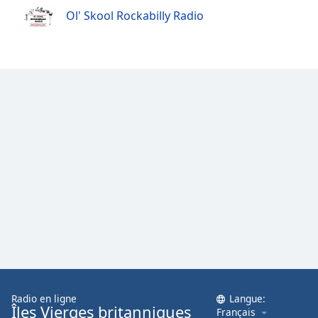
Family
Ol' Skool Rockabilly Radio
Reset
Done
Close
Modal
Dialog
End
of
dialog
window.
Radio en ligne
Langue:
Îles Vierges britanniques
Français