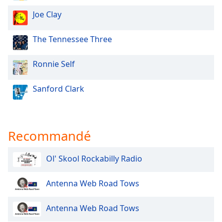
Opacity
Joe Clay
The Tennessee Three
Caption
Area
Background
Ronnie Self
Color
Sanford Clark
Opacity
Font
Recommandé
Size
Ol' Skool Rockabilly Radio
Text
Edge
Antenna Web Road Tows
Style
Antenna Web Road Tows
Font