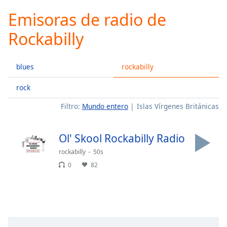
loading.
Emisoras de radio de
Play
Video
Rockabilly
Play
Skip
Backward
blues
rockabilly
Skip
Forward
Mute
rock
Current
Filtro:
Mundo entero
Islas Vírgenes Británicas
Time
0:00
/
Duration
-:-
Ol' Skool Rockabilly Radio
Loaded
:
0.00%
rockabilly
50s
Stream
0
82
Type
LIVE
Seek to
live,
currently
behind
live
LIVE