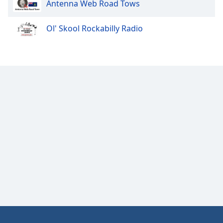
Antenna Web Road Tows
Font
Family
Ol' Skool Rockabilly Radio
Reset
Done
Close
Modal
Dialog
End
of
dialog
window.