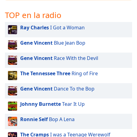
opens
subtitles
TOP en la radio
settings
dialog
subtitles
Ray Charles
I Got a Woman
off
,
selected
Gene Vincent
Blue Jean Bop
Audio
Track
Gene Vincent
Race With the Devil
Picture-
The Tennessee Three
Ring of Fire
in-
Picture
Fullscreen
Gene Vincent
Dance To the Bop
This
is
Johnny Burnette
Tear It Up
a
modal
window.
Ronnie Self
Bop A Lena
Beginning
The Cramps
I was a Teenage Werewolf