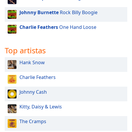
of
dialog
Johnny Burnette
Rock Billy Boogie
window.
Escape
Charlie Feathers
One Hand Loose
will
cancel
and
close
Top artistas
the
window.
Hank Snow
Text
Charlie Feathers
Color
Johnny Cash
Opacity
Kitty, Daisy & Lewis
Text
Background
The Cramps
Color