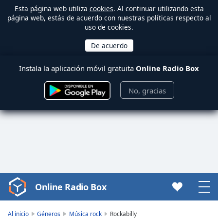
Esta página web utiliza
cookies
. Al continuar utilizando esta
página web, estás de acuerdo con nuestras políticas respecto al
uso de cookies.
Instala la aplicación móvil gratuita
Online Radio Box
No, gracias
Online Radio Box
Video
Player
is
Al inicio
Géneros
Música rock
Rockabilly