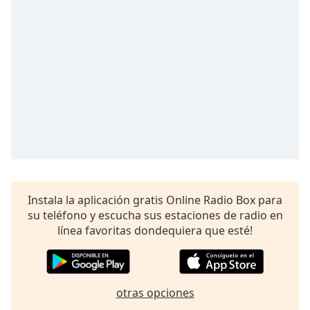
Remaining
Time
-
-:-
1x
Playback
Rate
Chapters
Chapters
Descriptions
descriptions
Instala la aplicación gratis Online Radio Box para
off
,
su teléfono y escucha sus estaciones de radio en
selected
línea favoritas dondequiera que esté!
Subtitles
subtitles
otras opciones
settings
,