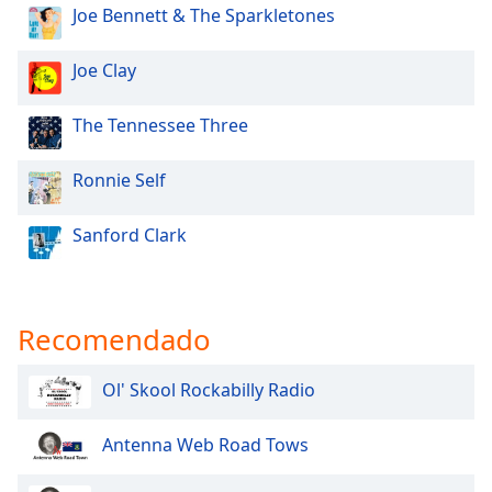
Joe Bennett & The Sparkletones
Opacity
Joe Clay
Caption
The Tennessee Three
Area
Background
Ronnie Self
Color
Sanford Clark
Opacity
Font
Recomendado
Size
Ol' Skool Rockabilly Radio
Text
Edge
Antenna Web Road Tows
Style