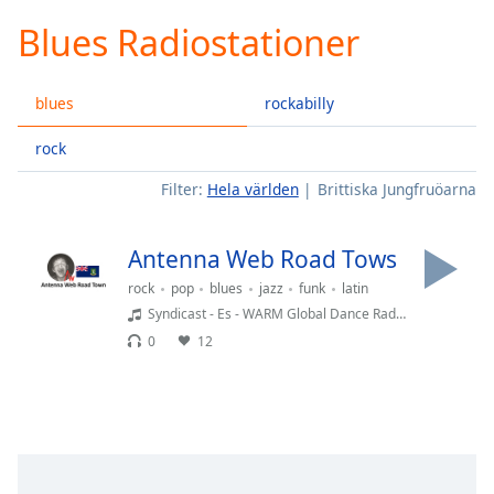
loading.
Blues Radiostationer
Play
Video
Play
blues
rockabilly
Skip
Backward
Skip
rock
Forward
Filter:
Hela världen
Brittiska Jungfruöarna
Mute
Current
Time
0:00
Antenna Web Road Tows
/
Duration
-:-
rock
pop
blues
jazz
funk
latin
Loaded
:
Syndicast - Es - WARM Global Dance Radio Chart Top 20
0.00%
0
12
Stream
Type
LIVE
Seek to
live,
currently
behind
live
LIVE