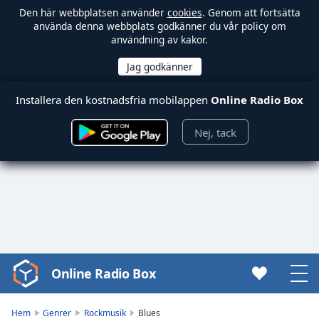
Den här webbplatsen använder
cookies
. Genom att fortsätta
använda denna webbplats godkänner du vår policy om
användning av kakor.
Installera den kostnadsfria mobilappen
Online Radio Box
Nej, tack
Online Radio Box
Video
Player
is
Hem
Genrer
Rockmusik
Blues