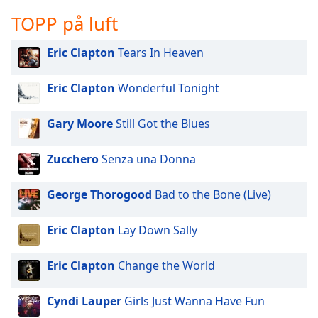
opens
subtitles
TOPP på luft
settings
dialog
Eric Clapton
Tears In Heaven
subtitles
off
,
Eric Clapton
Wonderful Tonight
selected
Gary Moore
Still Got the Blues
Audio
Track
Zucchero
Senza una Donna
Picture-
in-
Picture
George Thorogood
Bad to the Bone (Live)
Fullscreen
This
is
Eric Clapton
Lay Down Sally
a
modal
Eric Clapton
Change the World
window.
Cyndi Lauper
Girls Just Wanna Have Fun
Beginning