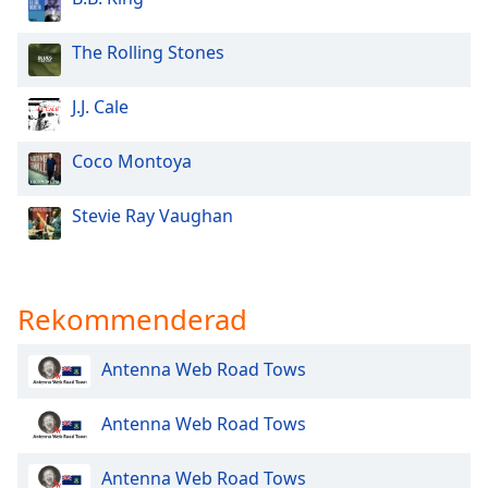
Opacity
The Rolling Stones
J.J. Cale
Caption
Area
Background
Coco Montoya
Color
Stevie Ray Vaughan
Opacity
Font
Rekommenderad
Size
Antenna Web Road Tows
Text
Edge
Antenna Web Road Tows
Style
Antenna Web Road Tows