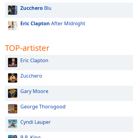
of
Zucchero
Blu
dialog
window.
Escape
Eric Clapton
After Midnight
will
cancel
and
TOP-artister
close
the
Eric Clapton
window.
Zucchero
Text
Color
Gary Moore
Opacity
George Thorogood
Text
Cyndi Lauper
Background
Color
B.B. King