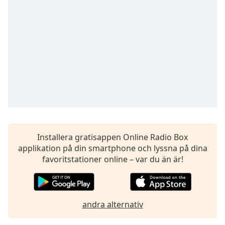
Remaining
Time
-
-:-
1x
Playback
Rate
Chapters
Chapters
Descriptions
Installera gratisappen Online Radio Box
descriptions
applikation på din smartphone och lyssna på dina
off
,
favoritstationer online – var du än är!
selected
Subtitles
subtitles
andra alternativ
settings
,