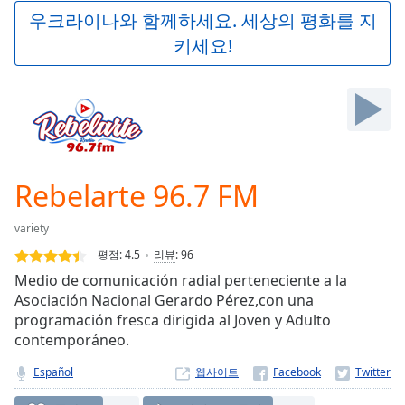
Play
우크라이나와 함께하세요. 세상의 평화를 지
Video
키세요!
Play
Skip
Backward
Skip
Forward
Mute
Current
Time
0:00
Rebelarte 96.7 FM
/
Duration
-:-
variety
Loaded
:
0.00%
평점:
4.5
리뷰
:
96
Stream
Medio de comunicación radial perteneciente a la
Type
LIVE
Asociación Nacional Gerardo Pérez,con una
Seek to
programación fresca dirigida al Joven y Adulto
live,
contemporáneo.
currently
behind
live
LIVE
Español
웹사이트
Remaining