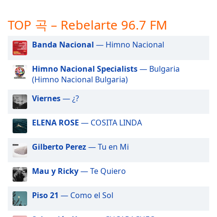
subtitles
settings
TOP 곡 – Rebelarte 96.7 FM
dialog
subtitles
off
,
Banda Nacional
— Himno Nacional
selected
Himno Nacional Specialists
— Bulgaria
Audio
(Himno Nacional Bulgaria)
Track
Viernes
— ¿?
Picture-
in-
Picture
ELENA ROSE
— COSITA LINDA
Fullscreen
This
Gilberto Perez
— Tu en Mi
is
a
modal
Mau y Ricky
— Te Quiero
window.
Piso 21
— Como el Sol
Beginning
of