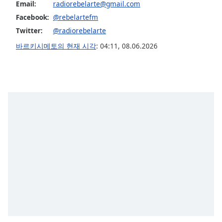
Email:
radiorebelarte@gmail.com
Opacity
Facebook:
@rebelartefm
Twitter:
@radiorebelarte
Caption
바르키시메토의 현재 시각
:
04:11
,
08.06.2026
Area
Background
Color
Opacity
Font
Size
Text
Edge
Style
Font