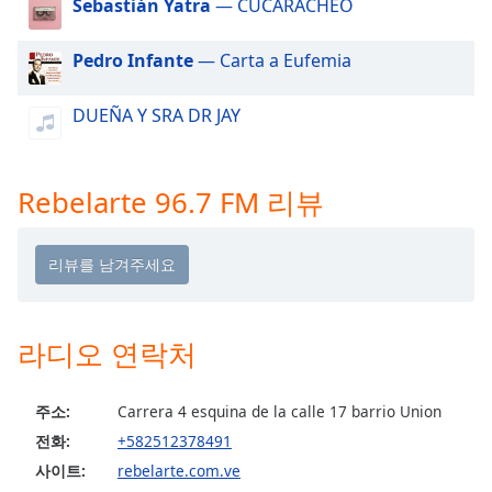
Sebastián Yatra
— CUCARACHEO
dialog
window.
Pedro Infante
— Carta a Eufemia
Escape
will
cancel
DUEÑA Y SRA DR JAY
and
close
the
Rebelarte 96.7 FM 리뷰
window.
Text
Color
Opacity
라디오 연락처
Text
주소:
Carrera 4 esquina de la calle 17 barrio Union
Background
전화:
+582512378491
Color
사이트:
rebelarte.com.ve