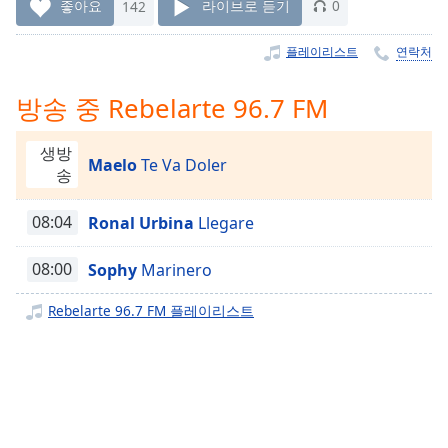
Time
-
좋아요
142
라이브로 듣기
0
-:-
플레이리스트
연락처
1x
Playback
방송 중 Rebelarte 96.7 FM
Rate
Chapters
생방
Maelo
Te Va Doler
송
Chapters
08:04
Ronal Urbina
Llegare
Descriptions
descriptions
08:00
Sophy
Marinero
off
,
selected
Rebelarte 96.7 FM 플레이리스트
Subtitles
subtitles
settings
,
opens