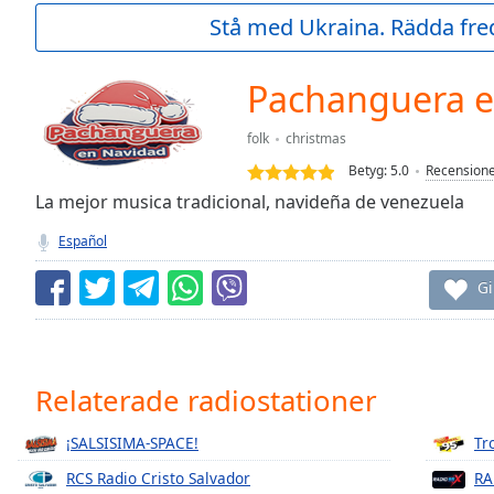
Current
Stå med Ukraina. Rädda fred
Time
0:00
/
Duration
-:-
Pachanguera e
Loaded
:
0.00%
folk
christmas
0:00
Betyg:
5.0
Recension
Stream
Type
La mejor musica tradicional, navideña de venezuela
LIVE
Seek to
Español
live,
currently
behind
Gi
live
LIVE
Remaining
Time
-
-:-
Relaterade radiostationer
1x
¡SALSISIMA-SPACE!
Tr
Playback
Rate
RCS Radio Cristo Salvador
RA