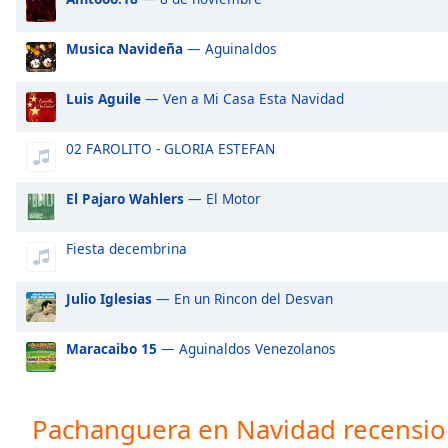
Audio
Track
Musica Navideña
— Aguinaldos
Picture-
in-
Picture
Luis Aguile
— Ven a Mi Casa Esta Navidad
Fullscreen
This
02 FAROLITO - GLORIA ESTEFAN
is
a
El Pajaro Wahlers
— El Motor
modal
window.
Fiesta decembrina
Beginning
of
Julio Iglesias
— En un Rincon del Desvan
dialog
window.
Maracaibo 15
— Aguinaldos Venezolanos
Escape
will
cancel
Pachanguera en Navidad recensio
and
close