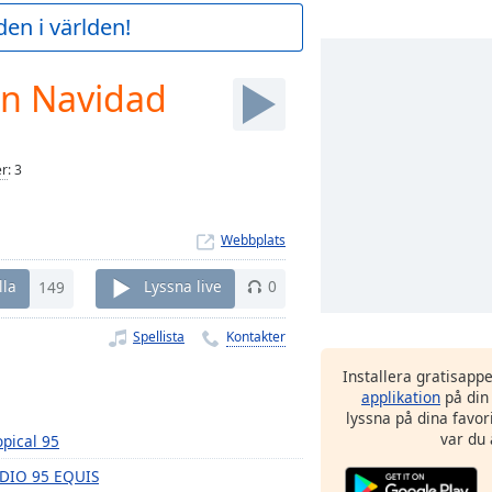
en i världen!
n Navidad
er
:
3
Webbplats
lla
149
Lyssna live
0
Spellista
Kontakter
Installera gratisapp
applikation
på din
lyssna på dina favor
var du 
opical 95
DIO 95 EQUIS