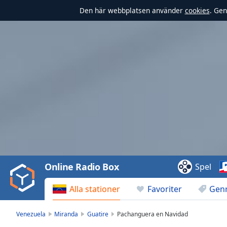
Den här webbplatsen använder
cookies
. Gen
Video
Player
is
loading.
Play
Video
Online Radio Box
Spel
Play
Skip
Alla stationer
Favoriter
Gen
Backward
Skip
Forward
Venezuela
Miranda
Guatire
Pachanguera en Navidad
Mute