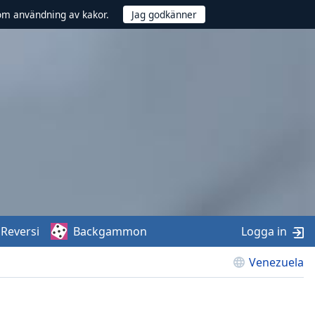
om användning av kakor.
Reversi
Backgammon
Logga in
Venezuela