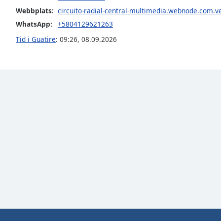
Color
Webbplats:
circuito-radial-central-multimedia.webnode.com.v
WhatsApp:
+5804129621263
Opacity
Tid i Guatire
:
09:26
,
08.09.2026
Font
Size
Text
Edge
Style
Font
Family
Reset
Done
Close
Modal