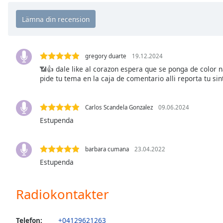
the
window.
Text
Color
gregory duarte
19.12.2024
📶👍 dale like al corazon espera que se ponga de color na
pide tu tema en la caja de comentario alli reporta tu sin
Opacity
Carlos Scandela Gonzalez
09.06.2024
Text
Estupenda
Background
Color
barbara cumana
23.04.2022
Estupenda
Opacity
Radiokontakter
Caption
Area
Background
Telefon:
+04129621263