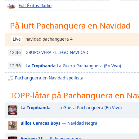
Chapters
Full Éxitos Radio
Chapters
På luft Pachanguera en Navidad
Descriptions
descriptions
navidad pachanguera 4
Live
off
,
selected
GRUPO VERA - LLEGO NAVIDAD
12:36
Subtitles
La Tropibanda
La Güera Pachanguera (En Vivo)
12:36
subtitles
Pachanguera en Navidad spellista
settings
,
opens
TOPP-låtar på Pachanguera en Na
subtitles
settings
La Tropibanda
— La Güera Pachanguera (En Vivo)
dialog
subtitles
off
,
Billos Caracas Boys
— Navidad Negra
selected
Amtooo.18
— 8 de noviembre