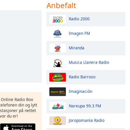
Anbefalt
Radio 2000
Imagen FM
Miranda
Musica Llanera Radio
Radio Barroso
Imaginación
s Online Radio Box
elefonen din og lytt
Nareupa 99.3 FM
iostasjoner på nettet
vor du er!
Joropomanía Radio