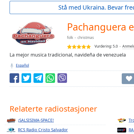
Current
Stå med Ukraina. Bevar fre
Time
0:00
/
Duration
-:-
Pachanguera e
Loaded
:
0.00%
folk
christmas
0:00
Vurdering:
5.0
Anmeld
Stream
Type
La mejor musica tradicional, navideña de venezuela
LIVE
Seek to
Español
live,
currently
behind
live
LIVE
Remaining
Time
-
-:-
Relaterte radiostasjoner
1x
¡SALSISIMA-SPACE!
Tr
Playback
Rate
RCS Radio Cristo Salvador
RA