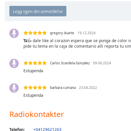
the
window.
Text
Color
gregory duarte
19.12.2024
📶👍 dale like al corazon espera que se ponga de color na
pide tu tema en la caja de comentario alli reporta tu sin
Opacity
Carlos Scandela Gonzalez
09.06.2024
Text
Estupenda
Background
Color
barbara cumana
23.04.2022
Estupenda
Opacity
Radiokontakter
Caption
Area
Background
Telefon:
+04129621263