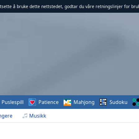
rtsette å bruke dette nettstedet, godtar du våre retningslinjer for br
Puslespill
Patience
Mahjong
Sudoku
ngere
Musikk