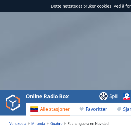
Dette nettstedet bruker
cookies
. Ved å fo
Video
Player
is
loading.
Play
Video
Online Radio Box
Spill
Play
Skip
Alle stasjoner
Favoritter
Sja
Backward
Skip
Forward
Venezuela
Miranda
Guatire
Pachanguera en Navidad
Mute