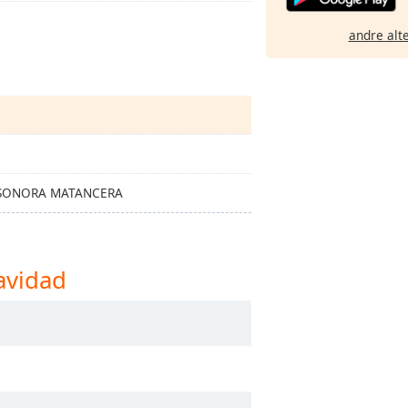
andre alt
 SONORA MATANCERA
avidad