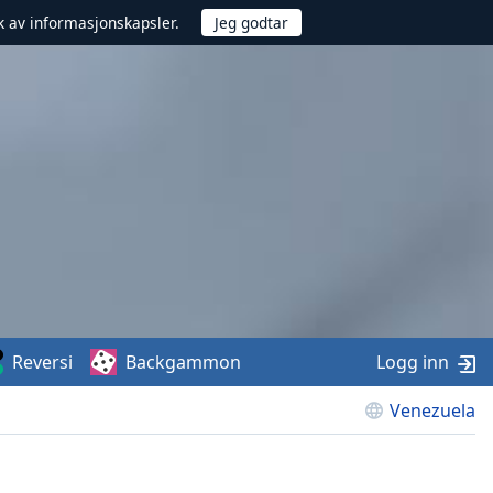
uk av informasjonskapsler.
Reversi
Backgammon
Logg inn
Venezuela