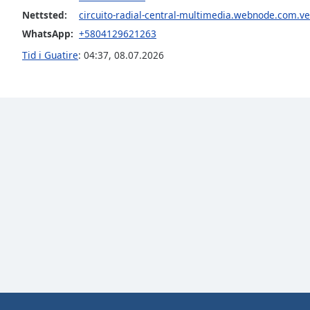
Color
Nettsted:
circuito-radial-central-multimedia.webnode.com.ve
WhatsApp:
+5804129621263
Opacity
Tid i Guatire
:
04:37
,
08.07.2026
Font
Size
Text
Edge
Style
Font
Family
Reset
Done
Close
Modal