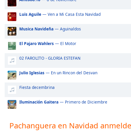
Audio
Track
Luis Aguile
— Ven a Mi Casa Esta Navidad
Picture-
in-
Picture
Musica Navideña
— Aguinaldos
Fullscreen
This
El Pajaro Wahlers
— El Motor
is
a
02 FAROLITO - GLORIA ESTEFAN
modal
window.
Julio Iglesias
— En un Rincon del Desvan
Beginning
of
Fiesta decembrina
dialog
window.
Iluminación Gaitera
— Primero de Diciembre
Escape
will
cancel
Pachanguera en Navidad anmelde
and
close