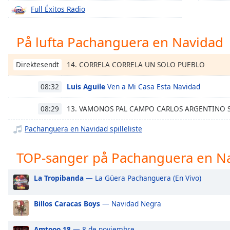
Chapters
Full Éxitos Radio
Chapters
På lufta Pachanguera en Navidad
Descriptions
descriptions
14. CORRELA CORRELA UN SOLO PUEBLO
Direktesendt
off
,
selected
Luis Aguile
Ven a Mi Casa Esta Navidad
08:32
Subtitles
13. VAMONOS PAL CAMPO CARLOS ARGENTINO
08:29
subtitles
Pachanguera en Navidad spilleliste
settings
,
opens
TOP-sanger på Pachanguera en N
subtitles
settings
La Tropibanda
— La Güera Pachanguera (En Vivo)
dialog
subtitles
off
,
Billos Caracas Boys
— Navidad Negra
selected
Amtooo.18
— 8 de noviembre