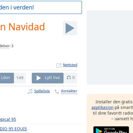
den i verden!
n Navidad
elser
:
3
Nettsted
Liker
149
Lytt live
0
Spilleliste
Kontakter
Installer den grati
applikasjon
på smartt
til dine favoritt rad
– uansett h
opical 95
DIO 95 EQUIS