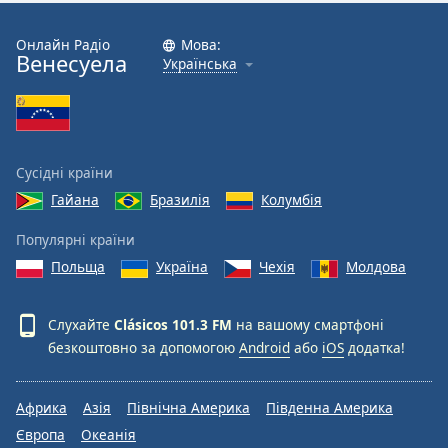
Font
Family
Онлайн Радіо
Мова:
Венесуела
Українська
Reset
Done
Close
Modal
Сусідні країни
Dialog
End
Гайана
Бразилія
Колумбія
of
dialog
Популярні країни
window.
Польща
Україна
Чехія
Молдова
Слухайте
Clásicos 101.3 FM
на вашому смартфоні
безкоштовно за допомогою
Android
або
iOS
додатка!
Африка
Азія
Північна Америка
Південна Америка
Європа
Океанія