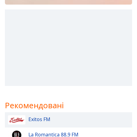
subtitles
settings
dialog
subtitles
off
,
selected
Audio
Track
Picture-
in-
Picture
Fullscreen
This
is
Рекомендовані
a
modal
window.
Exitos FM
Beginning
La Romantica 88.9 FM