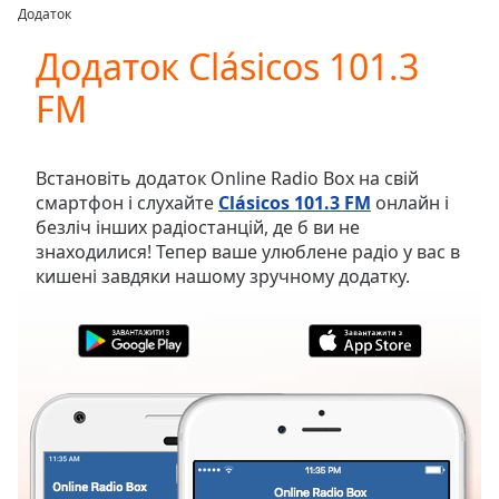
loading.
Додаток
Play
Video
Додаток Clásicos 101.3
Play
FM
Skip
Backward
Skip
Forward
Встановіть додаток Online Radio Box на свій
Mute
смартфон і слухайте
Clásicos 101.3 FM
онлайн і
Current
безліч інших радіостанцій, де б ви не
Time
0:00
знаходилися! Тепер ваше улюблене радіо у вас в
/
кишені завдяки нашому зручному додатку.
Duration
-:-
Loaded
:
0.00%
Stream
Type
LIVE
Seek to
live,
currently
behind
live
LIVE