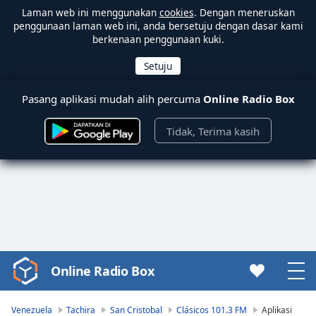
Laman web ini menggunakan
cookies
. Dengan meneruskan
penggunaan laman web ini, anda bersetuju dengan dasar kami
berkenaan penggunaan kuki.
Pasang aplikasi mudah alih percuma
Online Radio Box
Tidak, Terima kasih
Online Radio Box
Video
Player
is
Venezuela
Tachira
San Cristobal
Clásicos 101.3 FM
Aplikasi