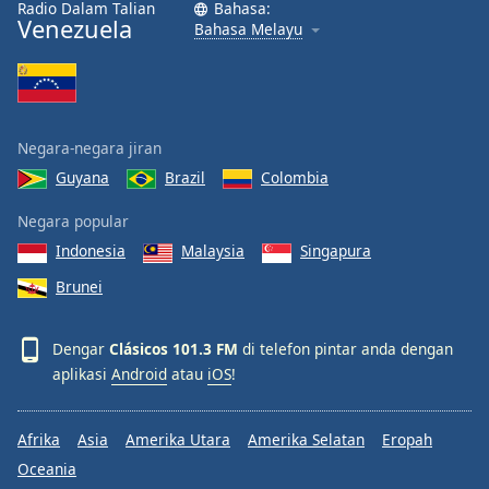
Radio Dalam Talian
Bahasa:
Font
Venezuela
Bahasa Melayu
Family
Reset
Done
Negara-negara jiran
Close
Modal
Guyana
Brazil
Colombia
Dialog
End
Negara popular
of
Indonesia
Malaysia
Singapura
dialog
window.
Brunei
Dengar
Clásicos 101.3 FM
di telefon pintar anda dengan
aplikasi
Android
atau
iOS
!
Afrika
Asia
Amerika Utara
Amerika Selatan
Eropah
Oceania