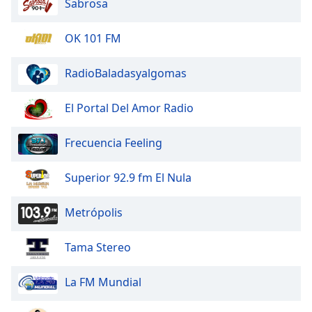
Sabrosa
of
dialog
window.
OK 101 FM
Escape
will
RadioBaladasyalgomas
cancel
and
El Portal Del Amor Radio
close
the
Frecuencia Feeling
window.
Text
Superior 92.9 fm El Nula
Color
Metrópolis
Opacity
Tama Stereo
Text
La FM Mundial
Background
Color