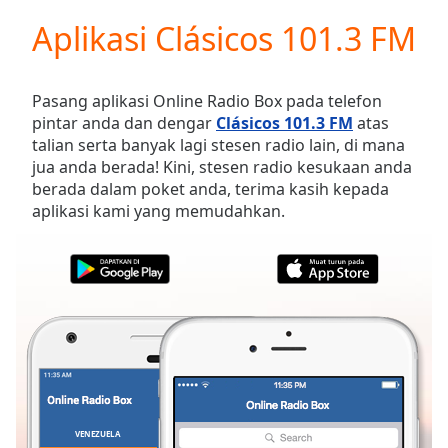
loading.
Aplikasi Clásicos 101.3 FM
Play
Video
Play
Skip
Pasang aplikasi Online Radio Box pada telefon
Backward
pintar anda dan dengar
Clásicos 101.3 FM
atas
Skip
talian serta banyak lagi stesen radio lain, di mana
Forward
jua anda berada! Kini, stesen radio kesukaan anda
Mute
berada dalam poket anda, terima kasih kepada
Current
aplikasi kami yang memudahkan.
Time
0:00
/
Duration
-:-
Loaded
:
0.00%
Stream
Type
LIVE
Seek to
live,
currently
behind
live
LIVE
VENEZUELA
KEGEMARAN