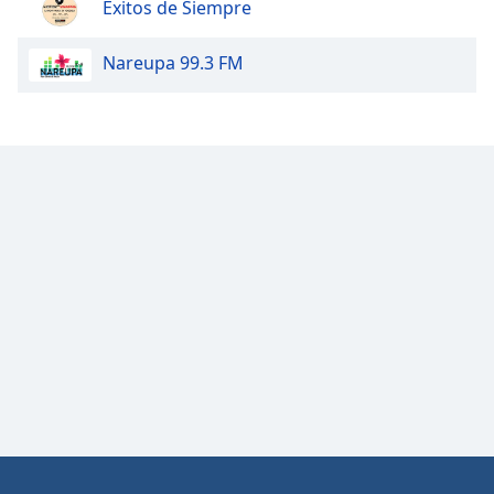
Exitos de Siempre
Opacity
Nareupa 99.3 FM
Caption
Area
Background
Color
Opacity
Font
Size
Text
Edge
Style