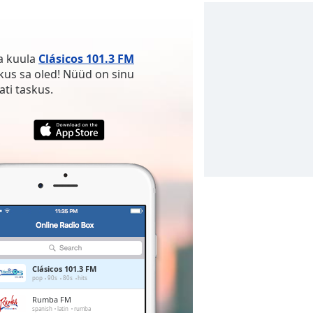
ja kuula
Clásicos 101.3 FM
 kus sa oled! Nüüd on sinu
ti taskus.
Clásicos 101.3 FM
pop
90s
80s
hits
Rumba FM
spanish
latin
rumba