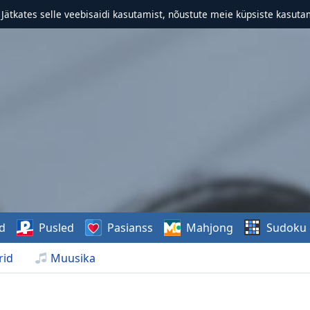
. Jätkates selle veebisaidi kasutamist, nõustute meie küpsiste kasutam
d
Pusled
Pasianss
Mahjong
Sudoku
rid
Muusika