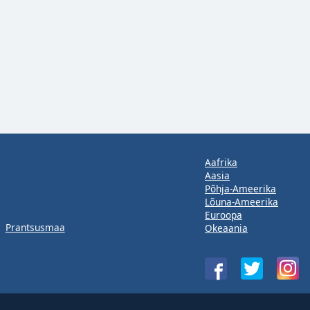
Aafrika
Aasia
Põhja-Ameerika
Lõuna-Ameerika
Euroopa
Prantsusmaa
Okeaania