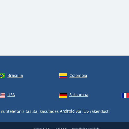
Brasiilia
Colombia
USA
Saksamaa
nutitelefonis tasuta, kasutades
Android
või
iOS
rakendust!