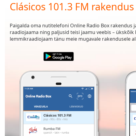
Current
Clásicos 101.3 FM rakendus
Time
0:00
/
Duration
-:-
Paigalda oma nutitelefoni Online Radio Box rakendus 
Loaded
:
raadiojaama ning paljusid teisi jaamu veebis – ükskõik
0.00%
lemmikraadiojaam tänu meie mugavale rakendusele ala
0:00
Stream
Type
LIVE
Seek to
live,
currently
behind
live
LIVE
Remaining
Time
-
-:-
VENEZUELA
LEMMIKUD
1x
Clásicos 101.3 FM
pop
90s
80s
hits
Playback
Rate
Rumba FM
spanish
latin
rumba