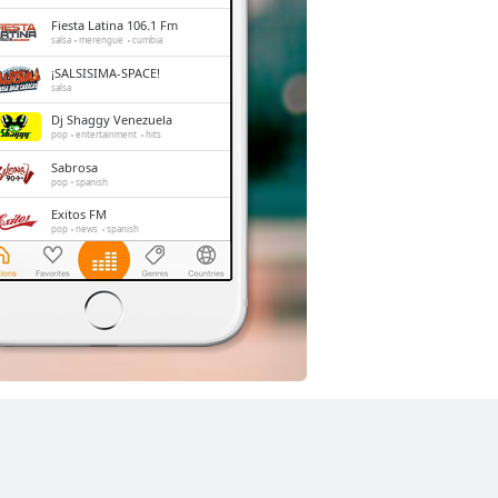
Fiesta Latina 106.1 Fm
salsa
merengue
cumbia
¡SALSISIMA-SPACE!
salsa
Dj Shaggy Venezuela
pop
entertainment
hits
Sabrosa
pop
spanish
Exitos FM
pop
news
spanish
RadioBaladasyalgomas
pop
adult contemporary
romantic
balada
Radio Rumbos
talk
spanish
rumba