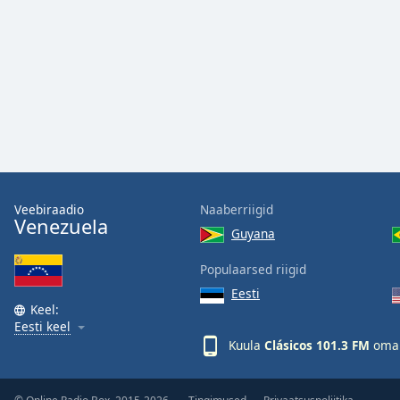
Audio
Track
Picture-
in-
Picture
Fullscreen
This
is
a
modal
window.
Veebiraadio
Naaberriigid
Venezuela
Guyana
Beginning
of
Populaarsed riigid
dialog
Eesti
window.
Keel:
Escape
Eesti keel
will
Kuula
Clásicos 101.3 FM
oma 
cancel
and
close