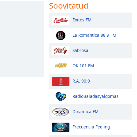
Soovitatud
Exitos FM
La Romantica 88.9 FM
Sabrosa
OK 101 FM
R.A. 90.9
RadioBaladasyalgomas
Dinamica FM
Frecuencia Feeling