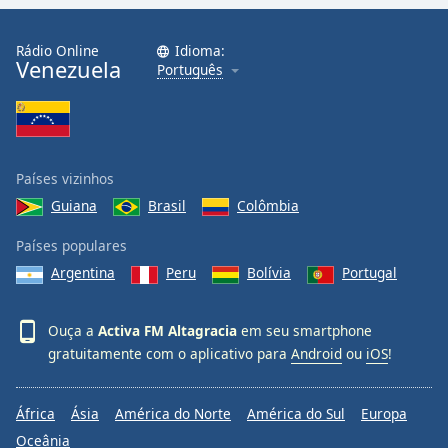
Family
Rádio Online
Idioma:
Venezuela
Português
Reset
Done
Close
Modal
Dialog
End
Países vizinhos
of
Guiana
Brasil
Colômbia
dialog
window.
Países populares
Argentina
Peru
Bolívia
Portugal
Ouça a
Activa FM Altagracia
em seu smartphone
gratuitamente com o aplicativo para
Android
ou
iOS
!
África
Ásia
América do Norte
América do Sul
Europa
Oceânia