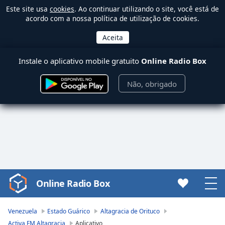
Este site usa
cookies
. Ao continuar utilizando o site, você está de
acordo com a nossa política de utilização de cookies.
Instale o aplicativo mobile gratuito
Online Radio Box
Não, obrigado
Online Radio Box
Video
Player
is
Venezuela
Estado Guárico
Altagracia de Orituco
loading.
Activa FM Altagracia
Aplicativo