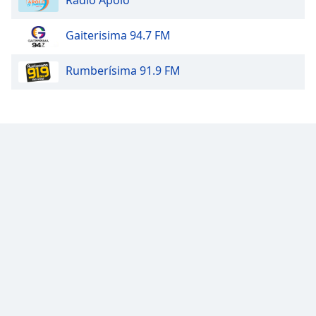
Radio Apolo
Opacity
Gaiterisima 94.7 FM
Caption
Rumberísima 91.9 FM
Area
Background
Color
Opacity
Font
Size
Text
Edge
Style
Font