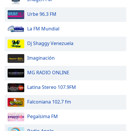
dialog
window.
Urbe 96.3 FM
Escape
will
La FM Mundial
cancel
and
close
Dj Shaggy Venezuela
the
window.
Imaginación
Text
MG RADIO ONLINE
Color
Latina Stereo 107.9FM
Opacity
Falconiana 102.7 fm
Text
Background
Pegaísima FM
Color