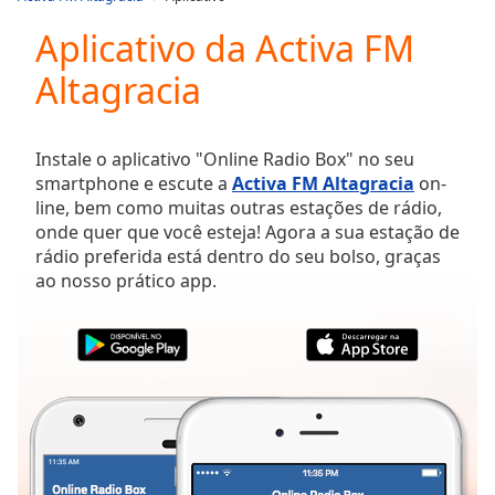
Play
Video
Aplicativo da Activa FM
Play
Altagracia
Skip
Backward
Skip
Forward
Instale o aplicativo "Online Radio Box" no seu
Mute
smartphone e escute a
Activa FM Altagracia
on-
Current
line, bem como muitas outras estações de rádio,
Time
0:00
onde quer que você esteja! Agora a sua estação de
/
rádio preferida está dentro do seu bolso, graças
Duration
-:-
ao nosso prático app.
Loaded
:
0.00%
Stream
Type
LIVE
Seek to
live,
currently
behind
live
LIVE
Remaining